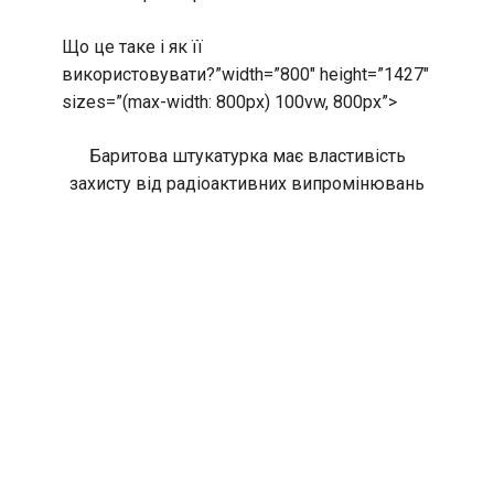
Що це таке і як її
використовувати?”width=”800″ height=”1427″
sizes=”(max-width: 800px) 100vw, 800px”>
Баритова штукатурка має властивість
захисту від радіоактивних випромінювань