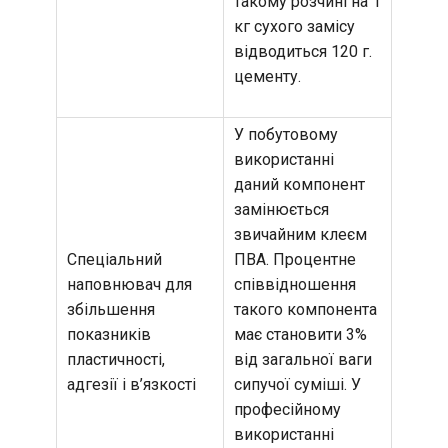
такому розчині на 1
кг сухого замісу
відводиться 120 г.
цементу.
У побутовому
використанні
даний компонент
замінюється
звичайним клеєм
Спеціальний
ПВА. Процентне
наповнювач для
співвідношення
збільшення
такого компонента
показників
має становити 3%
пластичності,
від загальної ваги
адгезії і в’язкості
сипучої суміші. У
професійному
використанні