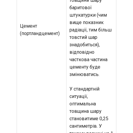
товщини шару
баритової
штукатурки (чим
вище показник
Цемент
радіації, тим більш
(портландцемент)
товстий шар
знадобиться),
відповідно
часткова частина
цементу буде
змінюватись.
У стандартній
ситуації,
оптимальна
товщина шару
становитиме 0,25
сантиметрів. У