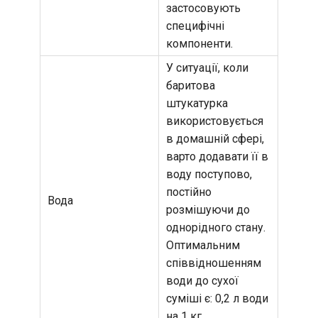
застосовують
специфічні
компоненти.
У ситуації, коли
баритова
штукатурка
використовується
в домашній сфері,
варто додавати її в
воду поступово,
постійно
Вода
розмішуючи до
однорідного стану.
Оптимальним
співвідношенням
води до сухої
суміші є: 0,2 л води
на 1 кг