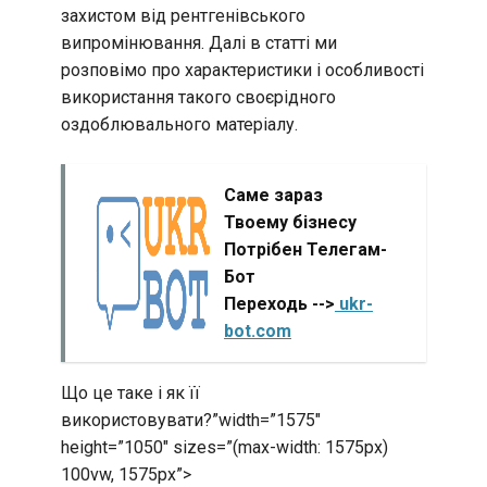
захистом від рентгенівського
випромінювання. Далі в статті ми
розповімо про характеристики і особливості
використання такого своєрідного
оздоблювального матеріалу.
Саме зараз
Твоему бізнесу
Потрібен Телегам-
Бот
Переходь -->
ukr-
bot.com
Що це таке і як її
використовувати?”width=”1575″
height=”1050″ sizes=”(max-width: 1575px)
100vw, 1575px”>