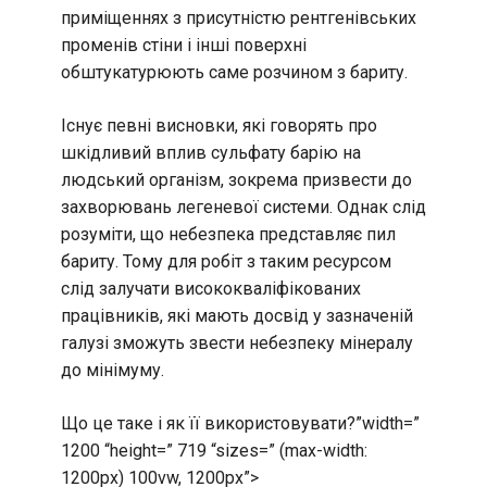
приміщеннях з присутністю рентгенівських
променів стіни і інші поверхні
обштукатурюють саме розчином з бариту.
Існує певні висновки, які говорять про
шкідливий вплив сульфату барію на
людський організм, зокрема призвести до
захворювань легеневої системи. Однак слід
розуміти, що небезпека представляє пил
бариту. Тому для робіт з таким ресурсом
слід залучати висококваліфікованих
працівників, які мають досвід у зазначеній
галузі зможуть звести небезпеку мінералу
до мінімуму.
Що це таке і як її використовувати?”width=”
1200 “height=” 719 “sizes=” (max-width:
1200px) 100vw, 1200px”>