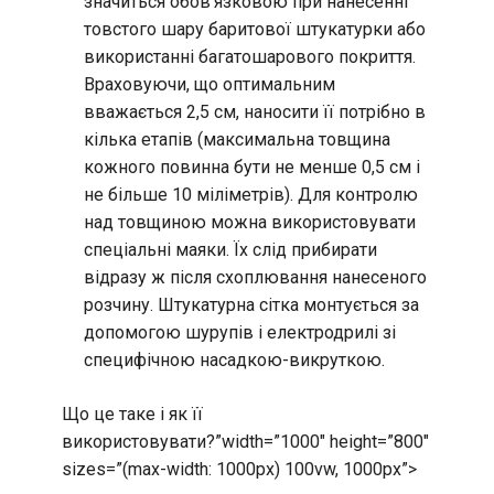
значиться обов’язковою при нанесенні
товстого шару баритової штукатурки або
використанні багатошарового покриття.
Враховуючи, що оптимальним
вважається 2,5 см, наносити її потрібно в
кілька етапів (максимальна товщина
кожного повинна бути не менше 0,5 см і
не більше 10 міліметрів). Для контролю
над товщиною можна використовувати
спеціальні маяки. Їх слід прибирати
відразу ж після схоплювання нанесеного
розчину. Штукатурна сітка монтується за
допомогою шурупів і електродрилі зі
специфічною насадкою-викруткою.
Що це таке і як її
використовувати?”width=”1000″ height=”800″
sizes=”(max-width: 1000px) 100vw, 1000px”>