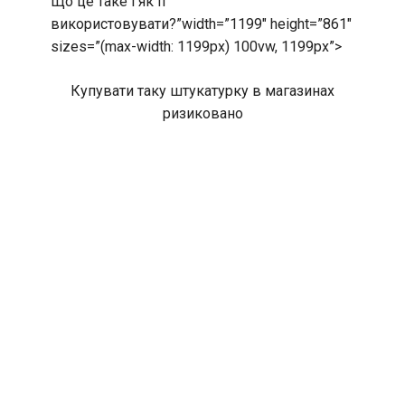
Що це таке і як її
використовувати?”width=”1199″ height=”861″
sizes=”(max-width: 1199px) 100vw, 1199px”>
Купувати таку штукатурку в магазинах
ризиковано