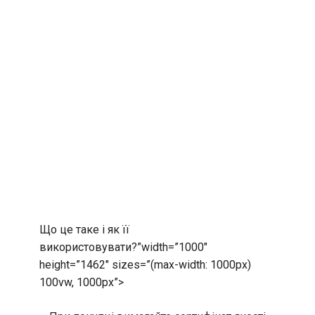
Що це таке і як її
використовувати?”width=”1000″
height=”1462″ sizes=”(max-width: 1000px)
100vw, 1000px”>