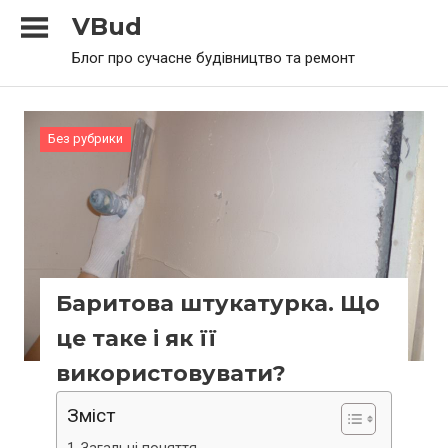
Skip
VBud
to
Блог про сучасне будівництво та ремонт
content
Без рубрики
Баритова штукатурка. Що
це таке і як її
використовувати?
Зміст