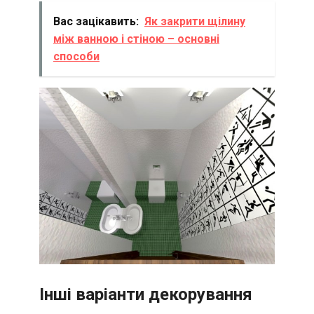
Вас зацікавить:
Як закрити щілину
між ванною і стіною – основні
способи
Інші варіанти декорування