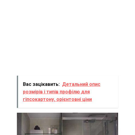
Вас зацікавить:
Детальний опис
розмірів і типів профілю для
гіпсокартону, орієнтовні ціни