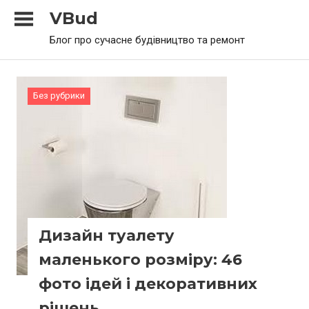
Skip
VBud
to
Блог про сучасне будівництво та ремонт
content
Без рубрики
Дизайн туалету
маленького розміру: 46
фото ідей і декоративних
рішень