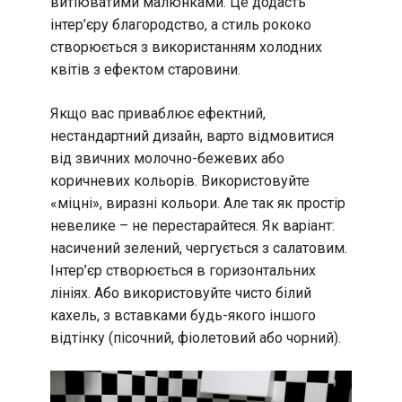
витіюватими малюнками. Це додасть
інтер’єру благородство, а стиль рококо
створюється з використанням холодних
квітів з ефектом старовини.
Якщо вас приваблює ефектний,
нестандартний дизайн, варто відмовитися
від звичних молочно-бежевих або
коричневих кольорів. Використовуйте
«міцні», виразні кольори. Але так як простір
невелике – не перестарайтеся. Як варіант:
насичений зелений, чергується з салатовим.
Інтер’єр створюється в горизонтальних
лініях. Або використовуйте чисто білий
кахель, з вставками будь-якого іншого
відтінку (пісочний, фіолетовий або чорний).