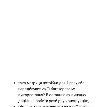
така матриця потрібна для 1 разу або
передбачається її багаторазове
використання? В останньому випадку
доцільно робити розбірну конструкцію;
міцність (адже заливається в неї суміш