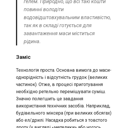
гелем. Природно, що всі такі кошти
повинні володіти
водовідштовхувальним властивістю,
так як в складі готується для
завантаження маси міститься
рідина.
Заміс
Технологія проста. Основна вимога до маси-
однорідність і відсутність грудок (великих
частинок). Отже, в процесі приготування
необхідно ретельно перемішувати суміш.
Значно полегшить це завдання
використання технічних засобів. Наприклад,
будівельного міксера (при великих обсягах)
або ел/дрилі. Насадка робиться з товстого
дроту (у вигляді «метелики» або чогось