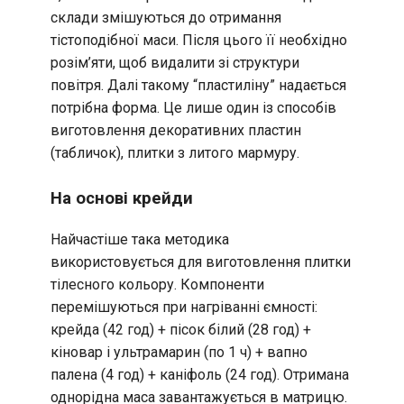
склади змішуються до отримання
тістоподібної маси. Після цього її необхідно
розім’яти, щоб видалити зі структури
повітря. Далі такому “пластиліну” надається
потрібна форма. Це лише один із способів
виготовлення декоративних пластин
(табличок), плитки з литого мармуру.
На основі крейди
Найчастіше така методика
використовується для виготовлення плитки
тілесного кольору. Компоненти
перемішуються при нагріванні ємності:
крейда (42 год) + пісок білий (28 год) +
кіновар і ультрамарин (по 1 ч) + вапно
палена (4 год) + каніфоль (24 год). Отримана
однорідна маса завантажується в матрицю.