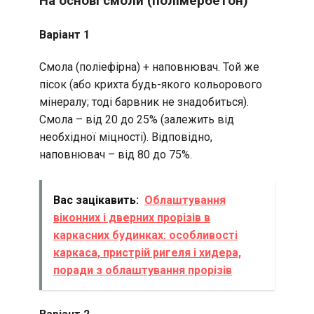
На основі смоли (полімербетон)
Варіант 1
Смола (поліефірна) + наповнювач. Той же
пісок (або крихта будь-якого кольорового
мінералу; тоді барвник не знадобиться).
Смола – від 20 до 25% (залежить від
необхідної міцності). Відповідно,
наповнювач – від 80 до 75%.
Вас зацікавить:
Облаштування
віконних і дверних прорізів в
каркасних будинках: особливості
каркаса, пристрій ригеля і хидера,
поради з облаштування прорізів