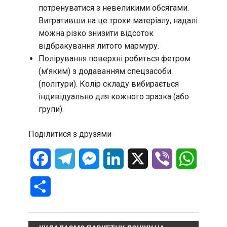
потренуватися з невеликими обсягами
.
Витративши на це трохи матеріалу, надалі
можна різко знизити відсоток
відбракування литого мармуру.
Полірування поверхні робиться фетром
(м’яким) з додаванням спецзасоби
(політури). Колір складу вибирається
індивідуально для кожного зразка (або
групи).
Поділитися з друзями
Facebook
Telegram
Messenger
LinkedIn
X
Viber
WhatsA
Отправить