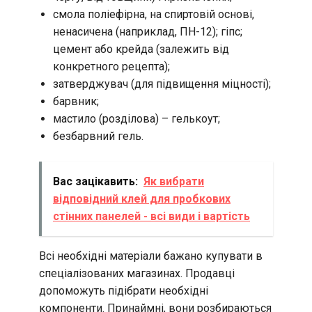
смола поліефірна, на спиртовій основі,
ненасичена (наприклад, ПН-12); гіпс;
цемент або крейда (залежить від
конкретного рецепта);
затверджувач (для підвищення міцності);
барвник;
мастило (розділова) – гелькоут;
безбарвний гель.
Вас зацікавить:
Як вибрати
відповідний клей для пробкових
стінних панелей - всі види і вартість
Всі необхідні матеріали бажано купувати в
спеціалізованих магазинах. Продавці
допоможуть підібрати необхідні
компоненти. Принаймні, вони розбираються