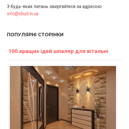
З будь-яких питань звертайтеся за адресою
info@vbud.in.ua
ПОПУЛЯРНІ СТОРІНКИ
100 кращих ідей шпалер для вітальні