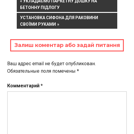
Навигация
PREVIOUS
УКЛАДАЄМО ПАРКЕТНУ ДОШКУ НА
POST:
БЕТОННУ ПІДЛОГУ
по
NEXT
УСТАНОВКА СИФОНА ДЛЯ РАКОВИНИ
записям
POST:
СВОЇМИ РУКАМИ
Залиш коментар або задай питання
Ваш адрес email не будет опубликован.
Обязательные поля помечены
*
Комментарий
*