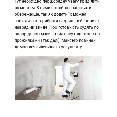
Тут необхідно першорядну увагу приділити
пігментам. З ними потрібно працювати
обережніше, так як додати їх можна
завжди, а от прибрати надлишки барвника
навряд чи вийде. Про готовність судять по
однорідності маси і її відтінку (однотонна, з
прожилками і так далі). Майстер повинен
домогтися очікуваного результату.