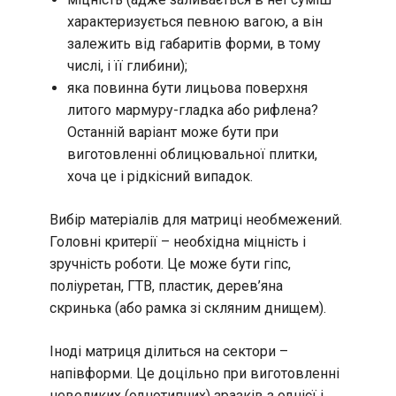
характеризується певною вагою, а він
залежить від габаритів форми, в тому
числі, і її глибини);
яка повинна бути лицьова поверхня
литого мармуру-гладка або рифлена?
Останній варіант може бути при
виготовленні облицювальної плитки,
хоча це і рідкісний випадок.
Вибір матеріалів для матриці необмежений.
Головні критерії – необхідна міцність і
зручність роботи. Це може бути гіпс,
поліуретан, ГТВ, пластик, дерев’яна
скринька (або рамка зі скляним днищем).
Іноді матриця ділиться на сектори –
напівформи. Це доцільно при виготовленні
невеликих (однотипних) зразків з однієї і