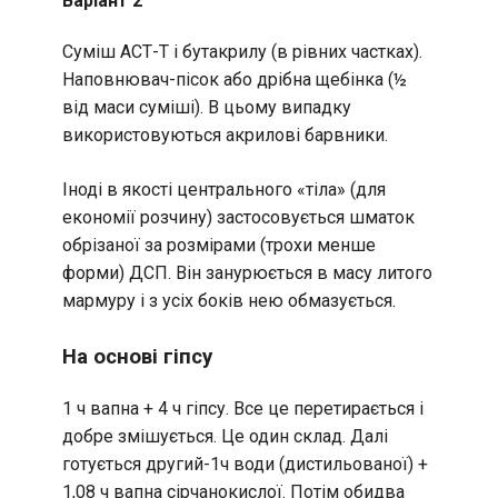
Варіант 2
Суміш АСТ-Т і бутакрилу (в рівних частках).
Наповнювач-пісок або дрібна щебінка (½
від маси суміші). В цьому випадку
використовуються акрилові барвники.
Іноді в якості центрального «тіла» (для
економії розчину) застосовується шматок
обрізаної за розмірами (трохи менше
форми) ДСП. Він занурюється в масу литого
мармуру і з усіх боків нею обмазується.
На основі гіпсу
1 ч вапна + 4 ч гіпсу. Все це перетирається і
добре змішується. Це один склад. Далі
готується другий-1ч води (дистильованої) +
1,08 ч вапна сірчанокислої. Потім обидва