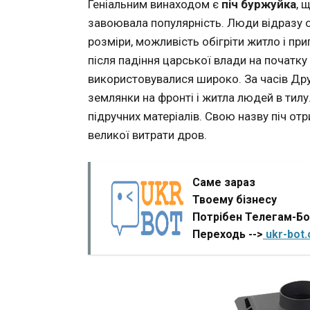
Геніальним винаходом є
піч буржуйка
, 
завоювала популярність. Люди відразу оц
розміри, можливість обігріти житло і при
після падіння царської влади на початку
використовувалися широко. За часів Друго
землянки на фронті і житла людей в тил
підручних матеріалів. Свою назву піч от
великої витрати дров.
Саме зараз
Твоему бізнесу
Потрібен Телегам-Б
Переходь -->
ukr-bot