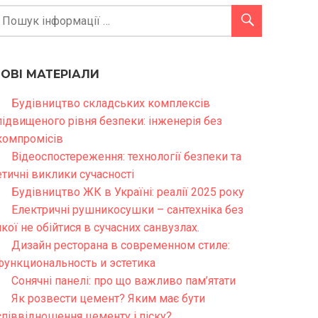
НОВІ МАТЕРІАЛИ
Будівництво складських комплексів
підвищеного рівня безпеки: інженерія без
компромісів
Відеоспостереження: технології безпеки та
етичні виклики сучасності
Будівництво ЖК в Україні: реалії 2025 року
Електричні рушникосушки – сантехніка без
якої не обійтися в сучасних санвузлах.
Дизайн ресторана в современном стиле:
функциональность и эстетика
Сонячні панелі: про що важливо пам’ятати
Як розвести цемент? Яким має бути
співвідношення цементу і піску?