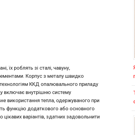
, їх роблять зі сталі, чавуну,
ементами. Корпус з металу швидко
м технологіям ККД опалювального приладу
ду включає внутрішню систему
вне використання тепла, одержуваного при
ують функцію додаткового або основного
то цікавих варіантів, здатних задовольнити