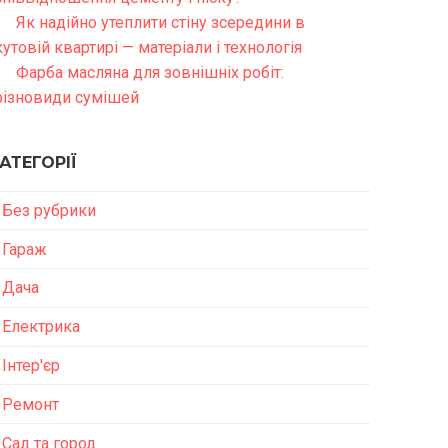
Як надійно утеплити стіну зсередини в
кутовій квартирі — матеріали і технологія
Фарба масляна для зовнішніх робіт:
різновиди сумішей
АТЕГОРІЇ
Без рубрики
Гараж
Дача
Електрика
Інтер'єр
Ремонт
Сад та город