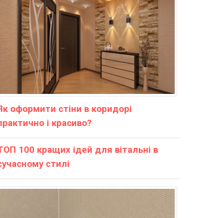
Як оформити стіни в коридорі
практично і красиво?
ТОП 100 кращих ідей для вітальні в
сучасному стилі