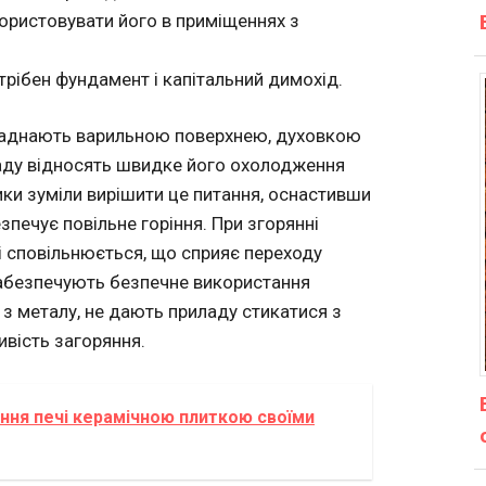
ористовувати його в приміщеннях з
рібен фундамент і капітальний димохід.
бладнають варильною поверхнею, духовкою
ладу відносять швидке його охолодження
ики зуміли вирішити це питання, оснастивши
печує повільне горіння. При згорянні
чі сповільнюється, що сприяє переходу
 забезпечують безпечне використання
 з металу, не дають приладу стикатися з
вість загоряння.
ння печі керамічною плиткою своїми