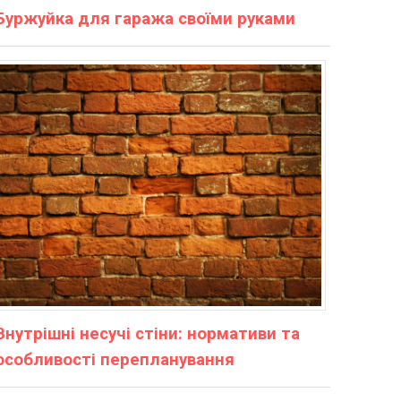
Буржуйка для гаража своїми руками
Внутрішні несучі стіни: нормативи та
особливості перепланування