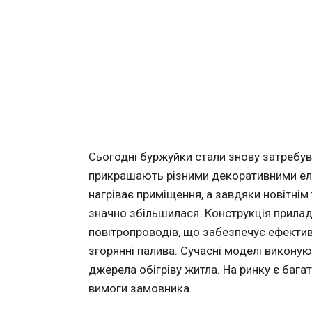
Сьогодні буржуйки стали знову затребувані
прикрашають різними декоративними ел
нагріває приміщення, а завдяки новітні
значно збільшилася. Конструкція прила
повітропроводів, що забезпечує ефекти
згорянні палива. Сучасні моделі викон
джерела обігріву житла. На ринку є бага
вимоги замовника.