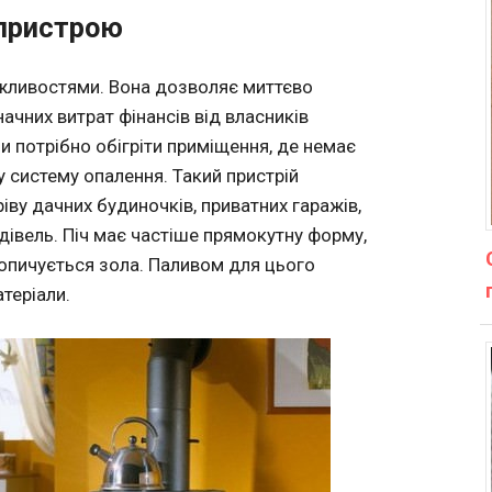
 пристрою
жливостями. Вона дозволяє миттєво
начних витрат фінансів від власників
ли потрібно обігріти приміщення, де немає
у систему опалення. Такий пристрій
ву дачних будиночків, приватних гаражів,
дівель. Піч має частіше прямокутну форму,
копичується зола. Паливом для цього
теріали.