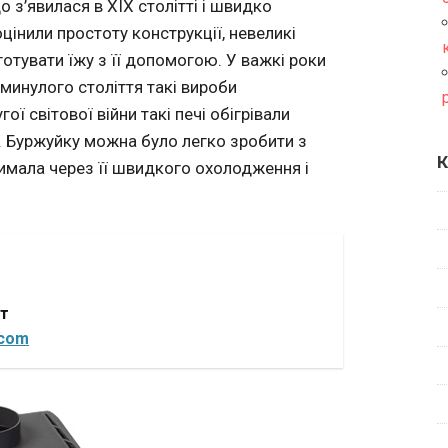
що з’явилася в XIX столітті і швидко
інили простоту конструкції, невеликі
готувати їжу з її допомогою. У важкі роки
 минулого століття такі вироби
ї світової війни такі печі обігрівали
у. Буржуйку можна було легко зробити з
К
римала через її швидкого охолодження і
от
.com