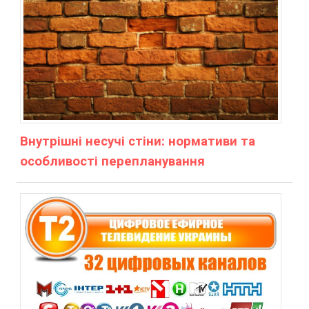
Внутрішні несучі стіни: нормативи та
особливості перепланування