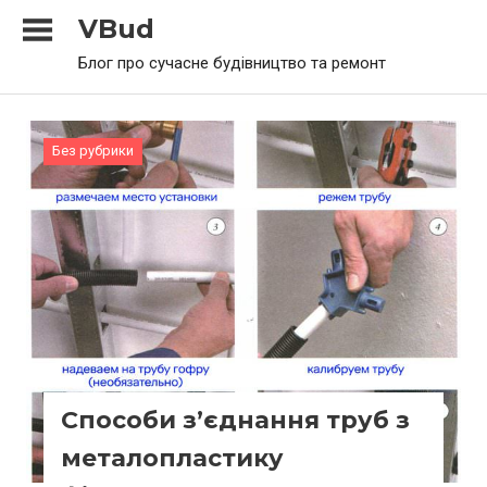
Skip
VBud
to
Блог про сучасне будівництво та ремонт
content
Без рубрики
Способи з’єднання труб з
металопластику