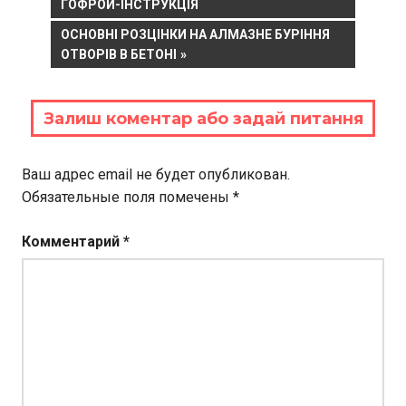
POST:
ГОФРОЙ-ІНСТРУКЦІЯ
по
NEXT
ОСНОВНІ РОЗЦІНКИ НА АЛМАЗНЕ БУРІННЯ
записям
POST:
ОТВОРІВ В БЕТОНІ
Залиш коментар або задай питання
Ваш адрес email не будет опубликован.
Обязательные поля помечены
*
Комментарий
*