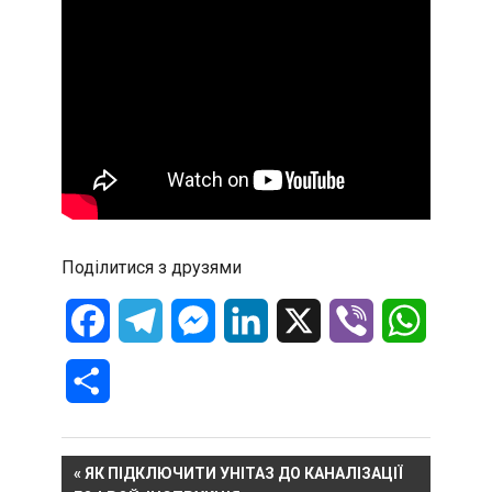
Поділитися з друзями
Facebook
Telegram
Messenger
LinkedIn
X
Viber
WhatsA
Отправить
Навигация
PREVIOUS
ЯК ПІДКЛЮЧИТИ УНІТАЗ ДО КАНАЛІЗАЦІЇ