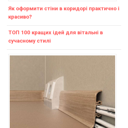
Як оформити стіни в коридорі практично і
красиво?
ТОП 100 кращих ідей для вітальні в
сучасному стилі