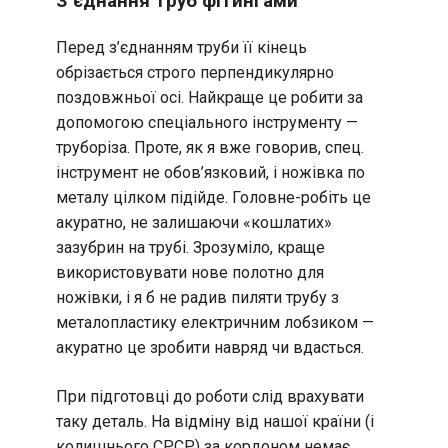
З’єднання труб фітингами
Перед з’єднанням труби її кінець
обрізається строго перпендикулярно
поздовжньої осі. Найкраще це робити за
допомогою спеціального інструменту —
труборіза. Проте, як я вже говорив, спец.
інструмент не обов’язковий, і ножівка по
металу цілком підійде. Головне-робіть це
акуратно, не залишаючи «кошлатих»
зазубрин на трубі. Зрозуміло, краще
використовувати нове полотно для
ножівки, і я б не радив пиляти трубу з
металопластику електричним лобзиком —
акуратно це зробити навряд чи вдасться.
При підготовці до роботи слід врахувати
таку деталь. На відміну від нашої країни (і
колишнього СРСР) за кордоном немає