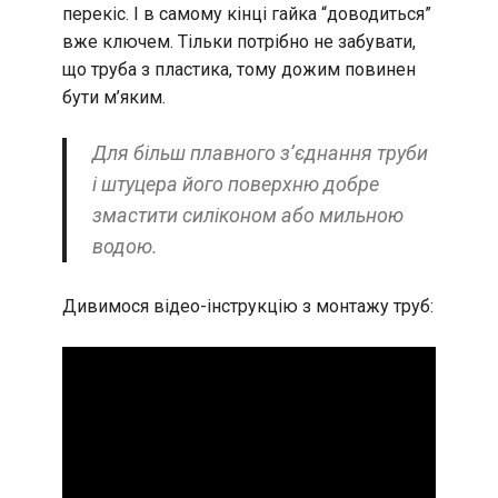
перекіс. І в самому кінці гайка “доводиться”
вже ключем. Тільки потрібно не забувати,
що труба з пластика, тому дожим повинен
бути м’яким.
Для більш плавного з’єднання труби
і штуцера його поверхню добре
змастити силіконом або мильною
водою.
Дивимося відео-інструкцію з монтажу труб: