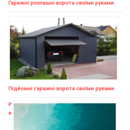
Гаражні розпашні ворота своїми руками
Підйомні гаражні ворота своїми руками
Р
е