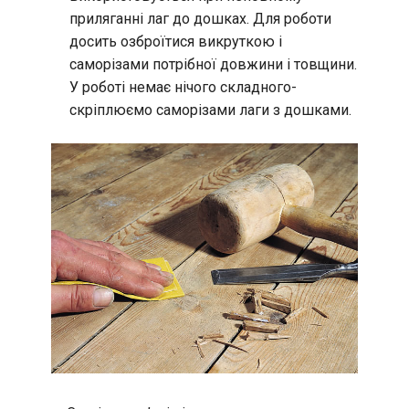
приляганні лаг до дошках. Для роботи
досить озброїтися викруткою і
саморізами потрібної довжини і товщини.
У роботі немає нічого складного-
скріплюємо саморізами лаги з дошками.