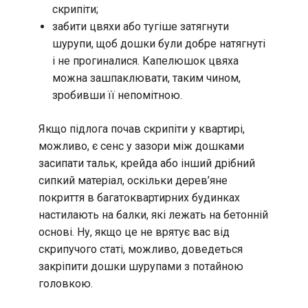
скрипіти;
забити цвяхи або тугіше затягнути
шурупи, щоб дошки були добре натягнуті
і не прогиналися. Капелюшок цвяха
можна зашпаклювати, таким чином,
зробивши її непомітною.
Якщо підлога почав скрипіти у квартирі,
можливо, є сенс у зазори між дошками
засипати тальк, крейда або інший дрібний
сипкий матеріал, оскільки дерев’яне
покриття в багатоквартирних будинках
настилають на балки, які лежать на бетонній
основі. Ну, якщо це не врятує вас від
скрипучого статі, можливо, доведеться
закріпити дошки шурупами з потайною
головкою.