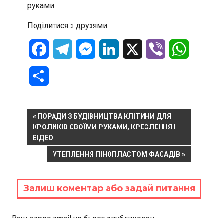
руками
Поділитися з друзями
Facebook
Telegram
Messenger
LinkedIn
X
Viber
WhatsA
Отправить
Навигация
PREVIOUS
ПОРАДИ З БУДІВНИЦТВА КЛІТИНИ ДЛЯ
POST:
КРОЛИКІВ СВОЇМИ РУКАМИ, КРЕСЛЕННЯ І
по
ВІДЕО
записям
NEXT
УТЕПЛЕННЯ ПІНОПЛАСТОМ ФАСАДІВ
POST:
Залиш коментар або задай питання