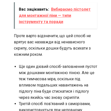
Вас зацікавить:
Вибираємо пістолет
для монтажної піни — типи
інструменту та поради
Проте варто відзначити, що цей спосіб не
врятує вас назавжди від ненависного
скрипу, оскільки дошки будуть всихати з
кожним роком.
Ще один дієвий спосіб-заповнення пустот
між дошками монтажною піною. Але це
теж тимчасова міра, оскільки під
впливом подальших навантажень на
підлогу піна буде стискатися і підлогу
через якийсь час знову скрипіти.
Третій спосіб пов’язаний з саморізами,
використовується при неповному