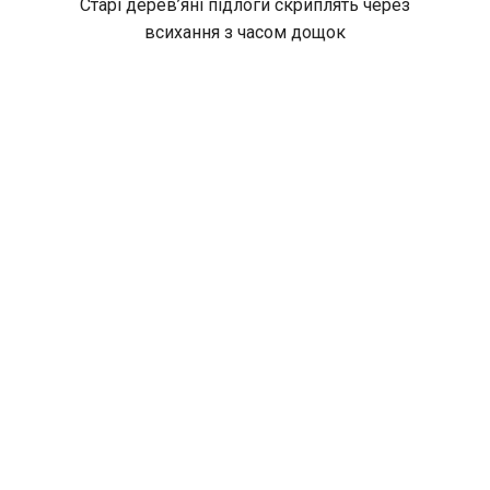
Старі дерев’яні підлоги скриплять через
всихання з часом дощок