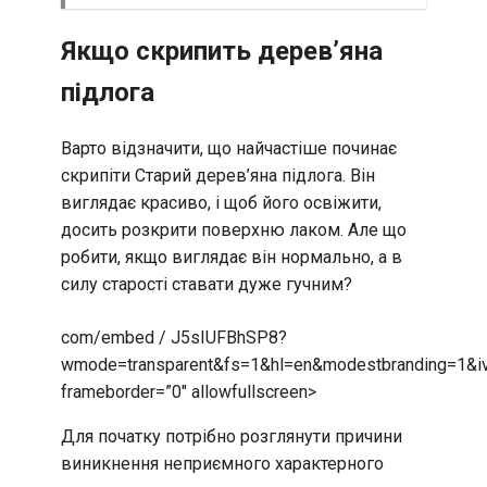
Якщо скрипить дерев’яна
підлога
Варто відзначити, що найчастіше починає
скрипіти Старий дерев’яна підлога. Він
виглядає красиво, і щоб його освіжити,
досить розкрити поверхню лаком. Але що
робити, якщо виглядає він нормально, а в
силу старості ставати дуже гучним?
com/embed / J5sIUFBhSP8?
wmode=transparent&fs=1&hl=en&modestbranding=1&i
frameborder=”0″ allowfullscreen>
Для початку потрібно розглянути причини
виникнення неприємного характерного