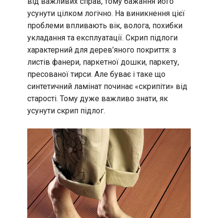
від важливих справ, тому бажання його
усунути цілком логічно. На виникнення цієї
проблеми впливають вік, волога, похибки
укладання та експлуатації. Скрип підлоги
характерний для дерев’яного покриття: з
листів фанери, паркетної дошки, паркету,
пресованої тирси. Але буває і таке що
синтетичний ламінат починає «скрипіти» від
старості. Тому дуже важливо знати, як
усунути скрип підлог.