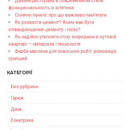
Дизайн ресторана в современном стиле:
функциональность и эстетика
Сонячні панелі: про що важливо пам’ятати
Як розвести цемент? Яким має бути
співвідношення цементу і піску?
Як надійно утеплити стіну зсередини в кутовій
квартирі — матеріали і технологія
Фарба масляна для зовнішніх робіт: різновиди
сумішей
КАТЕГОРІЇ
Без рубрики
Гараж
Дача
Електрика