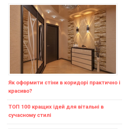
Як оформити стіни в коридорі практично і
красиво?
ТОП 100 кращих ідей для вітальні в
сучасному стилі