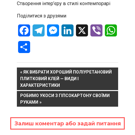
Створення інтер’єру в стилі контемпорарі
Поділитися з друзями
Facebook
Telegram
Messenger
LinkedIn
X
Viber
WhatsA
Отправить
Навигация
PREVIOUS
ЯК ВИБРАТИ ХОРОШИЙ ПОЛІУРЕТАНОВИЙ
POST:
ПЛИТКОВИЙ КЛЕЙ — ВИДИ І
по
ХАРАКТЕРИСТИКИ
записям
NEXT
РОБИМО УКОСИ З ГІПСОКАРТОНУ СВОЇМИ
POST:
РУКАМИ
Залиш коментар або задай питання