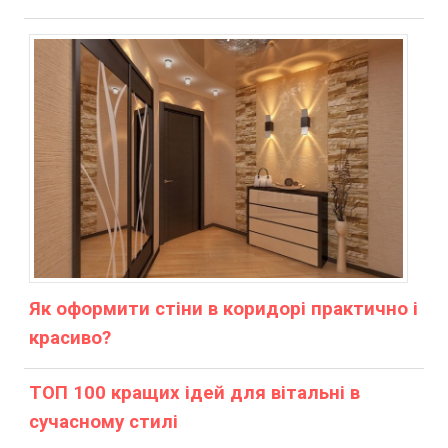
Як оформити стіни в коридорі практично і
красиво?
ТОП 100 кращих ідей для вітальні в
сучасному стилі