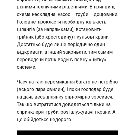
різними технічними рішеннями. В принципі,
схема нескладна: насос – труби – дощовики.
Головне-прокласти необхідну кількість
шлангів (за напрямками), встановити
трійник (або хрестовину) і кульові крани.
Достатньо буде лише періодично один
відкривати, а інший закривати, тим самим
переводячи потік води в певну «нитку»
системи.
Часу на такі перемикання багато не потрібно
(всього пара хвилин), і поки господар буде
на дачі, весь ділянку рівномірно зросився.
Так що витратитися доведеться тільки на
спринклери, труби, розгалужувачі і крани. А
це обійдеться недорого.