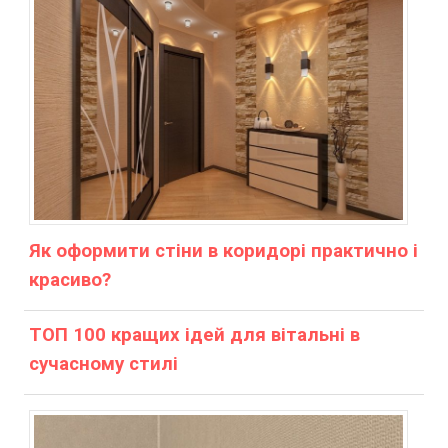
Як оформити стіни в коридорі практично і
красиво?
ТОП 100 кращих ідей для вітальні в
сучасному стилі