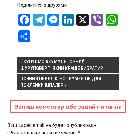
Поділитися з друзями
Facebook
Telegram
Messenger
LinkedIn
X
Viber
WhatsA
Отправить
Навигация
PREVIOUS
КУПУЄМО АКУМУЛЯТОРНИЙ
POST:
ШУРУПОВЕРТ: ЯКИЙ КРАЩЕ ВИБРАТИ?
по
NEXT
ПОВНИЙ ПЕРЕЛІК ІНСТРУМЕНТІВ ДЛЯ
записям
POST:
ПОКЛЕЙКИ ШПАЛЕР
Залиш коментар або задай питання
Ваш адрес email не будет опубликован.
Обязательные поля помечены
*