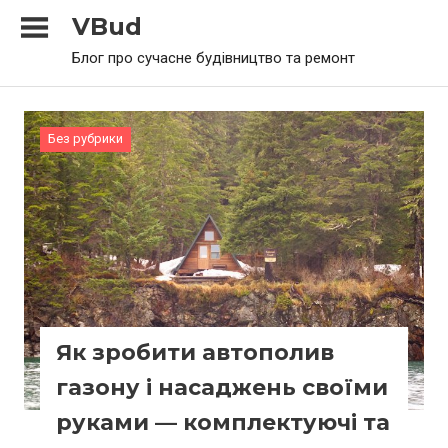
Skip
VBud
to
Блог про сучасне будівництво та ремонт
content
Без рубрики
Як зробити автополив
газону і насаджень своїми
руками — комплектуючі та