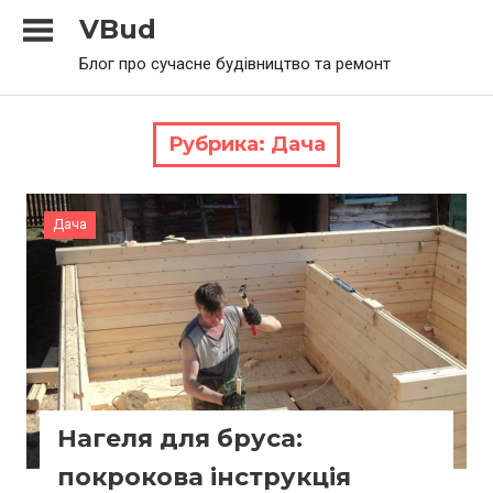
Skip
VBud
to
Блог про сучасне будівництво та ремонт
content
Рубрика:
Дача
Дача
Нагеля для бруса:
покрокова інструкція