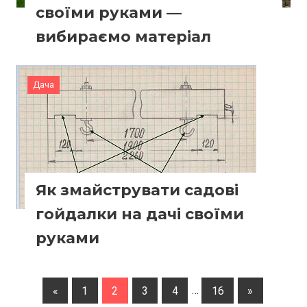
своїми руками —
вибираємо матеріал
Дача
Як змайструвати садові
гойдалки на дачі своїми
руками
Пагинация
Previous
Next
«
1
2
3
4
…
16
»