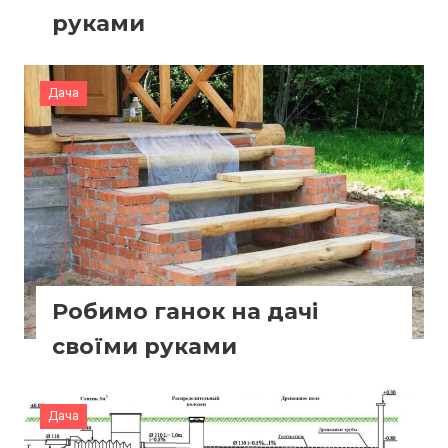
руками
Дача
Робимо ганок на дачі
своїми руками
Дача