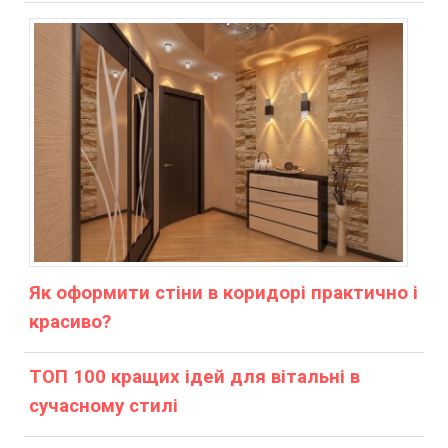
Як оформити стіни в коридорі практично і
красиво?
ТОП 100 кращих ідей для вітальні в
сучасному стилі