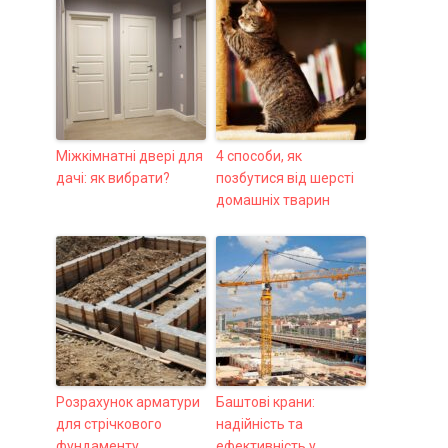
Міжкімнатні двері для
4 способи, як
дачі: як вибрати?
позбутися від шерсті
домашніх тварин
Розрахунок арматури
Баштові крани:
для стрічкового
надійність та
фундаменту
ефективність у