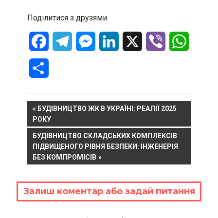
Поділитися з друзями
Facebook
Telegram
Messenger
LinkedIn
X
Viber
WhatsA
Отправить
Навигация
PREVIOUS
БУДІВНИЦТВО ЖК В УКРАЇНІ: РЕАЛІЇ 2025
POST:
РОКУ
по
NEXT
БУДІВНИЦТВО СКЛАДСЬКИХ КОМПЛЕКСІВ
записям
POST:
ПІДВИЩЕНОГО РІВНЯ БЕЗПЕКИ: ІНЖЕНЕРІЯ
БЕЗ КОМПРОМІСІВ
Залиш коментар або задай питання