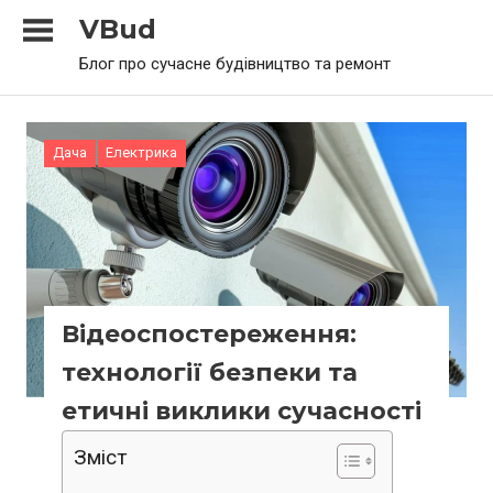
Skip
VBud
to
Блог про сучасне будівництво та ремонт
content
Дача
Електрика
Відеоспостереження:
технології безпеки та
етичні виклики сучасності
Зміст