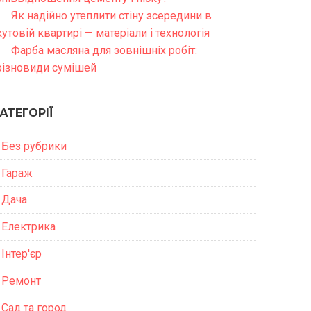
Як надійно утеплити стіну зсередини в
кутовій квартирі — матеріали і технологія
Фарба масляна для зовнішніх робіт:
різновиди сумішей
АТЕГОРІЇ
Без рубрики
Гараж
Дача
Електрика
Інтер'єр
Ремонт
Сад та город