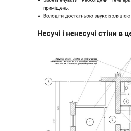
Забезпечувати необхідний темпера
приміщень.
Володіти достатньою звукоізоляцією
Несучі і ненесучі стіни в 