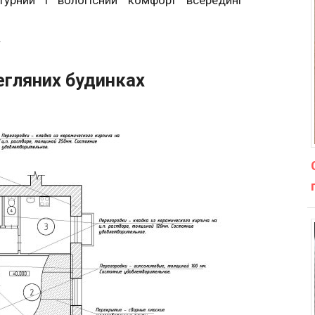
турний і вологісний комфорт всередині
.
цегляних будинках