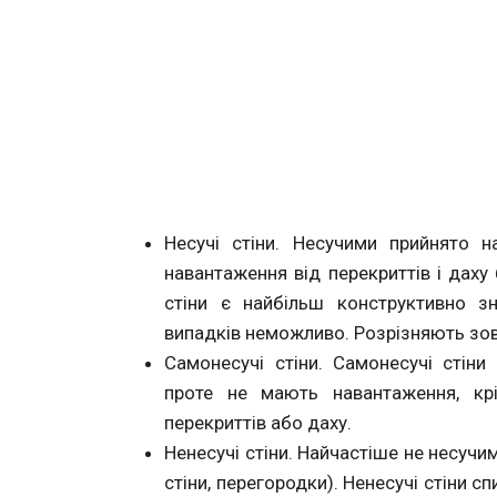
Несучі стіни. Несучими прийнято н
навантаження від перекриттів і даху
стіни є найбільш конструктивно з
випадків неможливо. Розрізняють зовні
Самонесучі стіни. Самонесучі стіни
проте не мають навантаження, к
перекриттів або даху.
Ненесучі стіни. Найчастіше не несучи
стіни, перегородки). Ненесучі стіни с