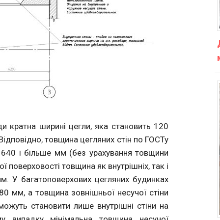
и кратна ширині цегли, яка становить 120
ідповідно, товщина цегляних стін по ГОСТу
, 640 і більше мм (без урахування товщини
 поверховості товщина як внутрішніх, так і
мм. У багатоповерхових цегляних будинках
80 мм, а товщина зовнішньої несучої стіни
можуть становити лише внутрішні стіни на
му випадку мінімальна товщина несучої