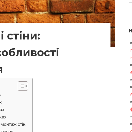
 стіни:
собливості
я
я
х
ках
нках
емонтаж стін.
ування