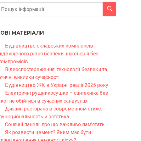
НОВІ МАТЕРІАЛИ
Будівництво складських комплексів
підвищеного рівня безпеки: інженерія без
компромісів
Відеоспостереження: технології безпеки та
етичні виклики сучасності
Будівництво ЖК в Україні: реалії 2025 року
Електричні рушникосушки – сантехніка без
якої не обійтися в сучасних санвузлах.
Дизайн ресторана в современном стиле:
функциональность и эстетика
Сонячні панелі: про що важливо пам’ятати
Як розвести цемент? Яким має бути
співвідношення цементу і піску?