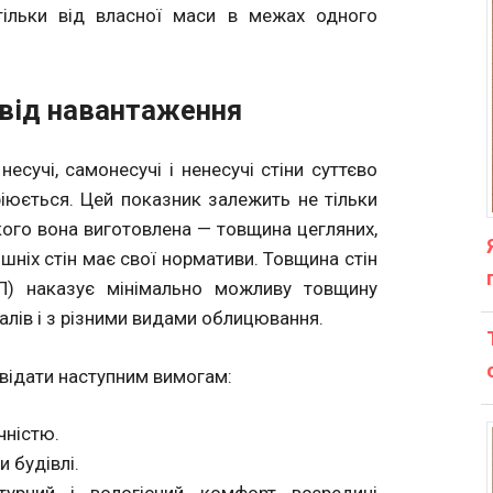
ільки від власної маси в межах одного
 від навантаження
есучі, самонесучі і ненесучі стіни суттєво
аріюється. Цей показник залежить не тільки
з якого вона виготовлена — товщина цегляних,
ішніх стін має свої нормативи. Товщина стін
П) наказує мінімально можливу товщину
іалів і з різними видами облицювання.
дповідати наступним вимогам:
чністю.
 будівлі.