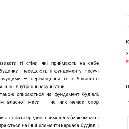
З
i
азивати ті стіни, які приймають на себе
 будинку і передають її фундаменту. Несучі
начущими — переміщення їх в більшості
шні і внутрішні несучі стіни.
 також спираються на фундамент будівлі,
рім власної маси — на них немає опор
ми є стіни всередині приміщень (міжкімнатні
пираються на інші елементи каркаса будівлі і