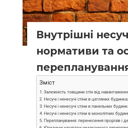
Внутрішні несучі
нормативи та о
переплануванн
Зміст
Залежність товщини стін від навантаженн
Несучі і ненесучі стіни в цегляних будинка
Несучі і ненесучі стіни в панельних будин
Несучі і ненесучі стіни в монолітних буди
Перепланування: перенесення прорізів і д
Юридичні наслідки незаконного переплан