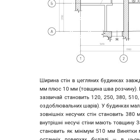
Ширина стін в цегляних будинках завжд
мм плюс 10 мм (товщина шва розчину). В
зазвичай становить 120, 250, 380, 510
оздоблювальних шарів). У будинках малої
зовнішніх несучих стін становить 380 
внутрішні несучі стіни мають товщину 3
становить як мінімум 510 мм Винятки 
останніх поверхах будівлі — в цьо