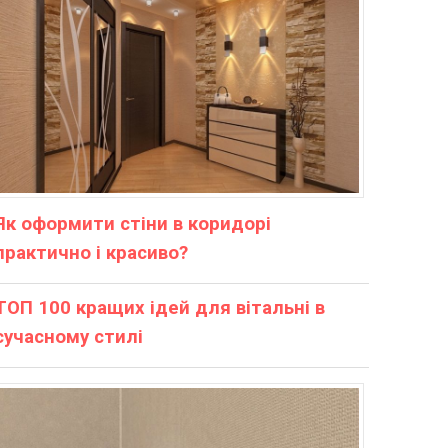
Як оформити стіни в коридорі
практично і красиво?
ТОП 100 кращих ідей для вітальні в
сучасному стилі