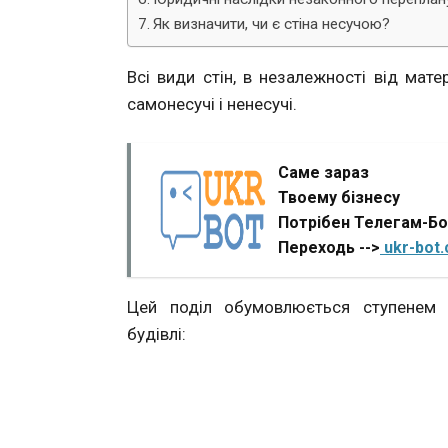
Як визначити, чи є стіна несучою?
Всі види стін, в незалежності від матер
самонесучі і ненесучі.
Саме зараз
Твоему бізнесу
Потрібен Телегам-Б
Переходь -->
ukr-bot
Цей поділ обумовлюється ступенем с
будівлі: