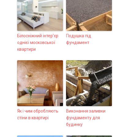
Білосніжний інтер’єр
Подушка під
однієї московської
фундамент
квартири
Як і чим обробляють
Виконання заливки
стіни в квартирі
фундаменту для
будинку