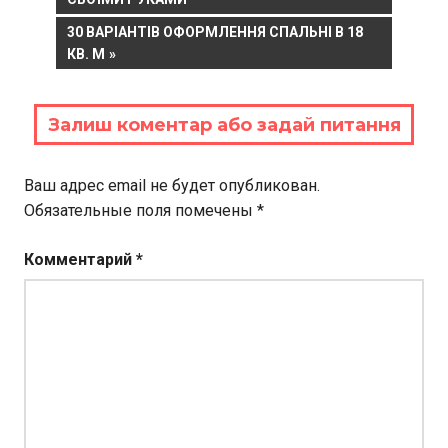
по
NEXT
30 ВАРІАНТІВ ОФОРМЛЕННЯ СПАЛЬНІ В 18
записям
POST:
КВ. М
Залиш коментар або задай питання
Ваш адрес email не будет опубликован.
Обязательные поля помечены
*
Комментарий
*