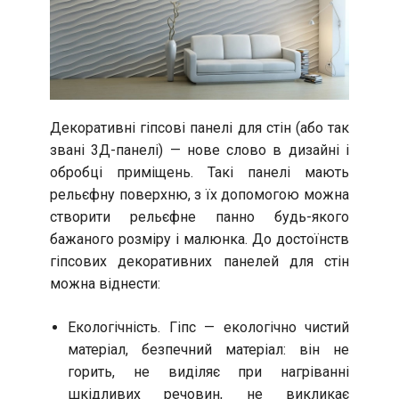
Декоративні гіпсові панелі для стін (або так
звані 3Д-панелі) — нове слово в дизайні і
обробці приміщень. Такі панелі мають
рельєфну поверхню, з їх допомогою можна
створити рельєфне панно будь-якого
бажаного розміру і малюнка. До достоїнств
гіпсових декоративних панелей для стін
можна віднести:
Екологічність. Гіпс — екологічно чистий
матеріал, безпечний матеріал: він не
горить, не виділяє при нагріванні
шкідливих речовин, не викликає