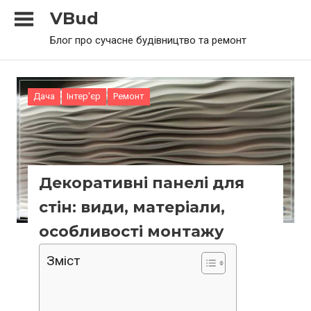
Skip
VBud
to
Блог про сучасне будівництво та ремонт
content
Дача
Інтер'єр
Ремонт
Декоративні панелі для
стін: види, матеріали,
особливості монтажу
Зміст