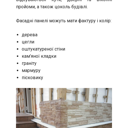
пройоми, а також цоколь будівлі.
Фасадні панелі можуть мати фактуру і колір:
дерева
цегли
оштукатуреної стіни
кам’яної кладки
граніту
мармуру
пісковику