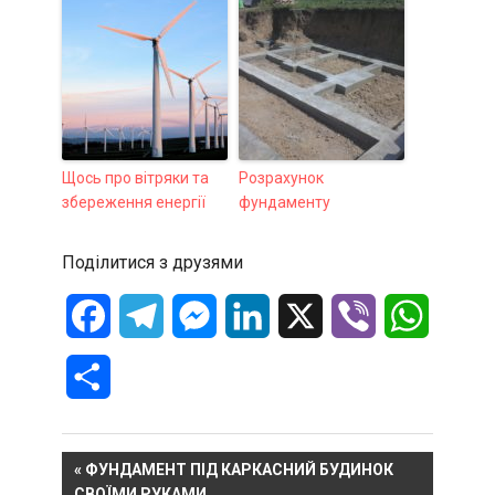
Щось про вітряки та
Розрахунок
збереження енергії
фундаменту
Поділитися з друзями
Facebook
Telegram
Messenger
LinkedIn
X
Viber
WhatsA
Отправить
Навигация
PREVIOUS
ФУНДАМЕНТ ПІД КАРКАСНИЙ БУДИНОК
POST:
СВОЇМИ РУКАМИ