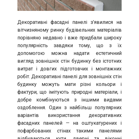
Декоративні фасадні панелі з’явилися на
вітчизняному ринку будівельних матеріалів
порівняно недавно і вже придбали широку
популярність завдяки тому, що з їх
допомогою можна надати естетичний
вигляд зовнішніх стін будинку без істотних
витрат і довгих підготовчих і монтажних
робіт. Декоративні панелі для зовнішніх стін
будинку можуть мати різні кольори і
фактури, що імітують природні матеріали, і
добре комбінуються з іншими видами
оздоблення. Один з найбільш популярних
варіантів використання декоративних
фасадних панелей — на оштукатурених і
пофарбованих стінах такими панелями
відбуваються кути, дверні та віконні