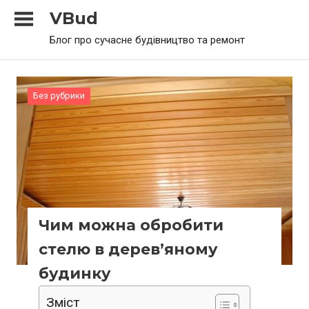
Skip
VBud
to
Блог про сучасне будівництво та ремонт
content
Без рубрики
Чим можна обробити
стелю в дерев’яному
будинку
Зміст