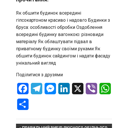
Як обшити будинок всередині
гіпсокартоном красиво і надовго
Будинки з
бруса: особливості обробки
Оздоблення
всередині будинку вагонкою: різновиди
матеріалу
Як облаштувати підвал в
приватному будинку своїми руками
Як
обшити будинок сайдингом і надати фасаду
унікальний вигляд
Поділитися з друзями
Facebook
Telegram
Messenger
LinkedIn
X
Viber
WhatsA
Отправить
PREVIOUS
ПРАВИЛЬНИЙ ВИБІР ЯКІСНОГО ОБІДНЬОГО