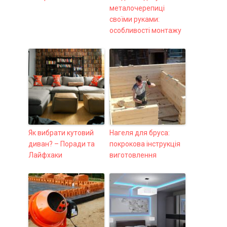
металочерепиці
своїми руками:
особливості монтажу
Як вибрати кутовий
Нагеля для бруса:
диван? – Поради та
покрокова інструкція
Лайфхаки
виготовлення