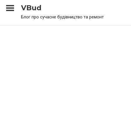
Skip
VBud
to
Блог про сучасне будівництво та ремонт
content