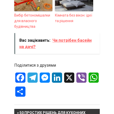
Вибір бетономішалки
Кімната без вікон: ідеї
для власного
та рішення
будівництва
Вас зацікавить:
Чи потрібен басейн
на дачі?
Поділитися з друзями
Facebook
Telegram
Messenger
LinkedIn
X
Viber
WhatsA
Отправить
Навигация
PREVIOUS
50 ПРОСТИХ РІШЕНЬ ДЛЯ КУХОННИХ