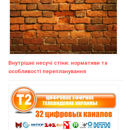
Внутрішні несучі стіни: нормативи та
особливості перепланування