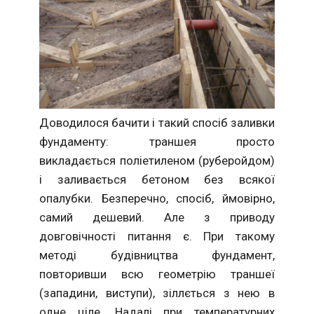
Доводилося бачити і такий спосіб заливки
фундаменту: траншея просто
викладається поліетиленом (руберойдом)
і заливається бетоном без всякої
опалубки. Безперечно, спосіб, ймовірно,
самий дешевий. Але з приводу
довговічності питання є. При такому
методі будівництва фундамент,
повторивши всю геометрію траншеї
(западини, виступи), зіллється з нею в
одне ціле. Надалі при температурних