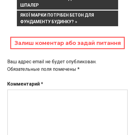
POST:
ШПАЛЕР
по
NEXT
ЯКОЇ МАРКИ ПОТРІБЕН БЕТОН ДЛЯ
записям
POST:
ФУНДАМЕНТУ БУДИНКУ?
Залиш коментар або задай питання
Ваш адрес email не будет опубликован.
Обязательные поля помечены
*
Комментарий
*