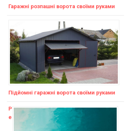
Гаражні розпашні ворота своїми руками
Підйомні гаражні ворота своїми руками
Р
е