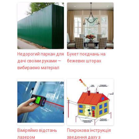
Недорогий паркан для
Букет поєднань на
дачі своїми руками —
бежевих шторах
вибираємо матеріал
Віміряймо відстань
Покрокова інструкція
лазером
зведення даху з