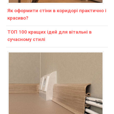
Як оформити стіни в коридорі практично і
красиво?
ТОП 100 кращих ідей для вітальні в
сучасному стилі