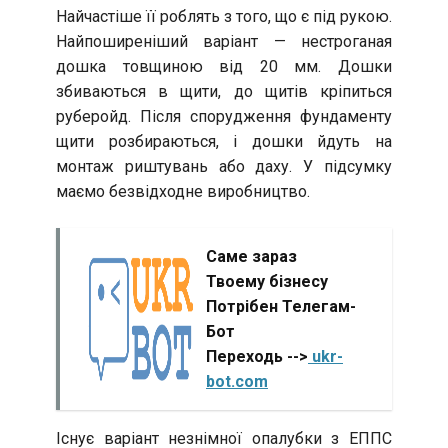
Найчастіше її роблять з того, що є під рукою.
Найпоширеніший варіант — нестроганая
дошка товщиною від 20 мм. Дошки
збиваються в щити, до щитів кріпиться
руберойд. Після спорудження фундаменту
щити розбираються, і дошки йдуть на
монтаж риштувань або даху. У підсумку
маємо безвідходне виробництво.
Саме зараз
Твоему бізнесу
Потрібен Телегам-
Бот
Переходь -->
ukr-
bot.com
Існує варіант незнімної опалубки з ЕППС