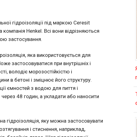
ної гідроізоляції під маркою Ceresit
 компанія Henkel. Всі вони відрізняються
тою застосування.
дроізоляція, яка використовується для
Може застосовуватися при внутрішніх і
ті, володіє морозостійкістю і
ни в бетоні і зміцнює його структуру.
ії ємностей з водою для пиття і
 через 48 годин, а укладати або наносити
а гідроізоляція, яку можна застосовувати
озтягування і стиснення, наприклад,