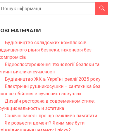
НОВІ МАТЕРІАЛИ
Будівництво складських комплексів
підвищеного рівня безпеки: інженерія без
компромісів
Відеоспостереження: технології безпеки та
етичні виклики сучасності
Будівництво ЖК в Україні: реалії 2025 року
Електричні рушникосушки – сантехніка без
якої не обійтися в сучасних санвузлах.
Дизайн ресторана в современном стиле:
функциональность и эстетика
Сонячні панелі: про що важливо пам’ятати
Як розвести цемент? Яким має бути
співвідношення цементу і піску?