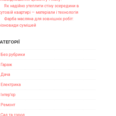
Як надійно утеплити стіну зсередини в
кутовій квартирі — матеріали і технологія
Фарба масляна для зовнішніх робіт:
різновиди сумішей
АТЕГОРІЇ
Без рубрики
Гараж
Дача
Електрика
Інтер'єр
Ремонт
Сад та город