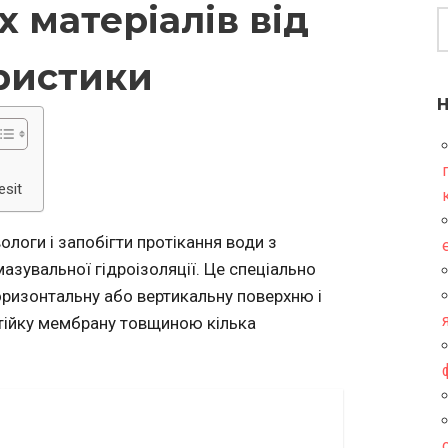
х матеріалів від
еристики
esit
ологи і запобігти протікання води з
зувальної гідроізоляції. Це спеціально
горизонтальну або вертикальну поверхню і
стійку мембрану товщиною кілька