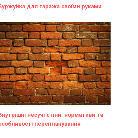
Буржуйка для гаража своїми руками
Внутрішні несучі стіни: нормативи та
особливості перепланування