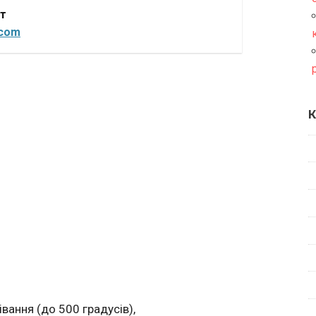
от
.com
К
івання (до 500 градусів),