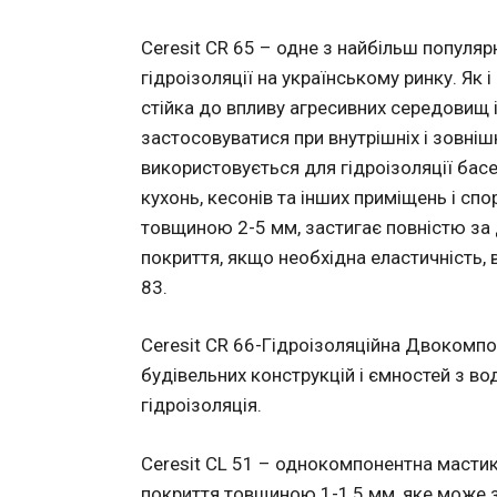
Ceresit CR 65 – одне з найбільш популя
гідроізоляції на українському ринку. Як 
стійка до впливу агресивних середовищ 
застосовуватися при внутрішніх і зовніш
використовується для гідроізоляції басей
кухонь, кесонів та інших приміщень і с
товщиною 2-5 мм, застигає повністю за 
покриття, якщо необхідна еластичність, 
83.
Ceresit CR 66-Гідроізоляційна Двокомпо
будівельних конструкцій і ємностей з вод
гідроізоляція.
Ceresit CL 51 – однокомпонентна мастик
покриття товщиною 1-1,5 мм, яке може