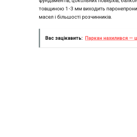
фундаментів, цокольних поверхів, балконі
товщиною 1-3 мм виходить паронепроникн
масел і більшості розчинників.
Вас зацікавить:
Паркан нахилився — 