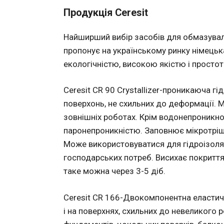
Продукція Ceresit
Найширший вибір засобів для обмазуваль
пропонує на українському ринку німецька
екологічністю, високою якістю і просто
Ceresit CR 90 Crystallizer-проникаюча гі
поверхонь, не схильних до деформації. 
зовнішніх роботах. Крім водонепроникнос
паронепроникністю. Заповнює мікротріщи
Може використовуватися для гідроізоляц
господарських потреб. Висихає покриття
таке можна через 3-5 діб.
Ceresit CR 166-Двокомпонентна еластичн
і на поверхнях, схильних до невеликого р