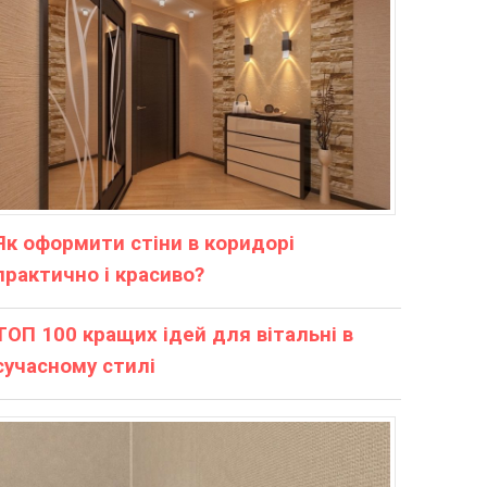
Як оформити стіни в коридорі
практично і красиво?
ТОП 100 кращих ідей для вітальні в
сучасному стилі