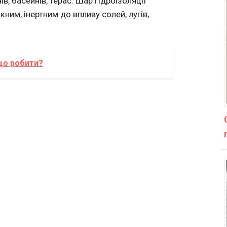
в, басейнів, терас. Шар гідроізоляції
им, інертним до впливу солей, лугів,
що робити?