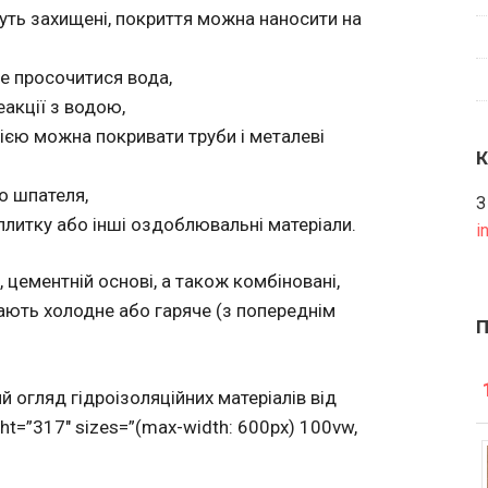
дуть захищені, покриття можна наносити на
оже просочитися вода,
еакції з водою,
цією можна покривати труби і металеві
о шпателя,
З
плитку або інші оздоблювальні матеріали.
i
 цементній основі, а також комбіновані,
ають холодне або гаряче (з попереднім
ний огляд гідроізоляційних матеріалів від
ght=”317″ sizes=”(max-width: 600px) 100vw,