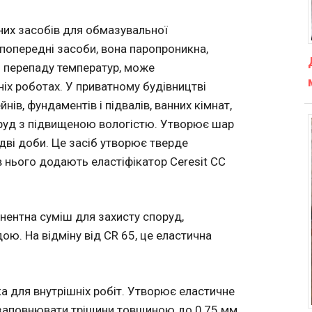
рних засобів для обмазувальної
і попередні засоби, вона паропроникна,
і перепаду температур, може
ніх роботах. У приватному будівництві
нів, фундаментів і підвалів, ванних кімнат,
поруд з підвищеною вологістю. Утворює шар
дві доби. Це засіб утворює тверде
в нього додають еластіфікатор Ceresit СС
нентна суміш для захисту споруд,
ою. На відміну від CR 65, це еластична
а для внутрішніх робіт. Утворює еластичне
 заповнювати тріщини товщиною до 0,75 мм