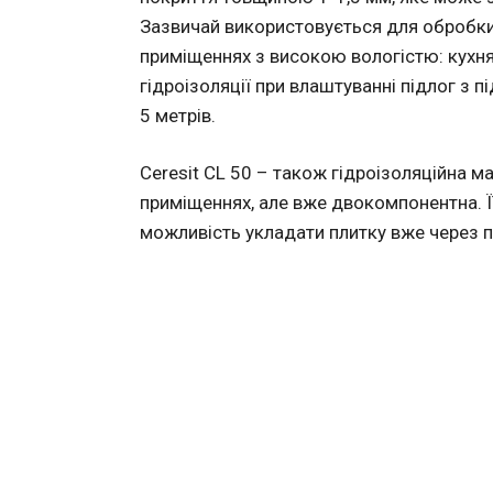
Зазвичай використовується для обробки 
приміщеннях з високою вологістю: кухнях
гідроізоляції при влаштуванні підлог з п
5 метрів.
Ceresit CL 50 – також гідроізоляційна м
приміщеннях, але вже двокомпонентна. Ї
можливість укладати плитку вже через п