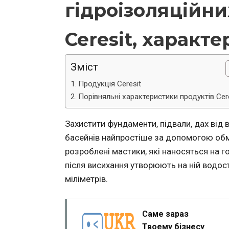
гідроізоляційни
Ceresit, характ
Зміст
Продукція Ceresit
Порівняльні характеристики продуктів Cer
Захистити фундаменти, підвали, дах від в
басейнів найпростіше за допомогою обма
розроблені мастики, які наносяться на 
після висихання утворюють на ній водо
міліметрів.
Саме зараз
Твоему бізнесу