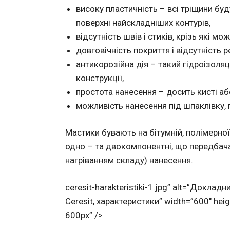
високу пластичність – всі тріщини бу
поверхні найскладніших контурів,
відсутність швів і стиків, крізь які м
довговічність покриття і відсутність р
антикорозійна дія – такий гідроізоля
конструкції,
простота нанесення – досить кисті аб
можливість нанесення під шпаклівку, 
Мастики бувають на бітумній, полімерної,
одно – та двокомпонентні, що передбач
нагріванням складу) нанесення.
ceresit-harakteristiki-1.jpg” alt=”Доклад
Ceresit, характеристики” width=”600″ hei
600px” />