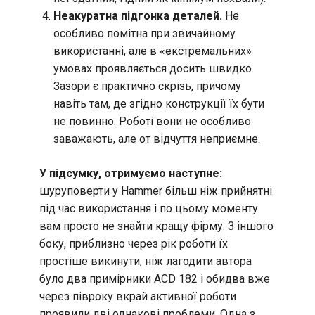
Неакуратна підгонка деталей.
Не
особливо помітна при звичайному
використанні, але в «екстремальних»
умовах проявляється досить швидко.
Зазори є практично скрізь, причому
навіть там, де згідно конструкції їх бути
не повинно. Роботі вони не особливо
заважають, але от відчуття неприємне.
У підсумку, отримуємо наступне:
шуруповерти у Hammer більш ніж прийнятні
під час використання і по цьому моменту
вам просто не знайти кращу фірму. З іншого
боку, приблизно через рік роботи їх
простіше викинути, ніж лагодити автора
було два примірники ACD 182 і обидва вже
через півроку вкрай активної роботи
проявили дві однакові проблеми. Одна з