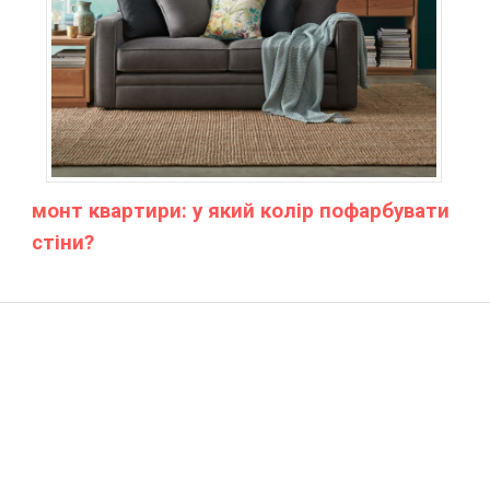
монт квартири: у який колір пофарбувати
стіни?