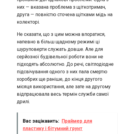
них — вказана проблема з щіткотримач,
друга — повністю сточена щітками мідь на
колекторі.
Не сказати, що з цим можна впоратися,
напевно в більш щадному режимі ці
шуруповерти служать довше. Але для
серйозної будівельної роботи вони не
підходять абсолютно. До речі, світлодіодне
підсвічування одного з них пала смертю
хоробрих ще раніше, до кінця другого
місяця використання, але зате на другому
відпрацювала весь термін служби самої
дрилі.
Вас зацікавить:
Праймер для
пластику і бітумний грунт