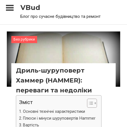
Skip
VBud
to
Блог про сучасне будівництво та ремонт
content
Без рубрики
Дриль-шуруповерт
Хаммер (HAMMER):
переваги та недоліки
Зміст
Основні технічні характеристики
Плюси і мінуси шуруповертів Hammer
Вартість