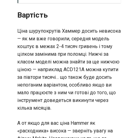
Вартість
Ціна шурупокрутів Хаммер досить невисока
— як ми вже говорили, середня модель
коштує в межах 2-4 тисяч гривень і тому
цілком замінима при поломці. Нижчі за
класом моделі можна знайти за ще нижчою
ціною — наприклад ACD121A можна купити
за півтори тисячі… що також буде досить
непоганим варіантом, особливо якщо ви
мало працюєте з ним чи готові до того, що
інструмент доведеться викинути через
кілька місяців.
А от якщо для вас ціна Hammer як
«расходника» висока — зверніть увагу на