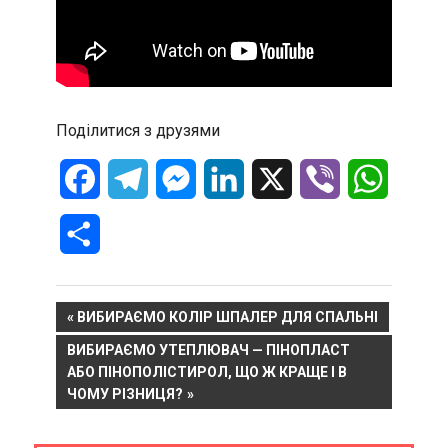
Поділитися з друзями
Facebook
Telegram
Messenger
LinkedIn
X
Viber
WhatsA
Отправить
Навигация
PREVIOUS
ВИБИРАЄМО КОЛІР ШПАЛЕР ДЛЯ СПАЛЬНІ
POST:
NEXT
ВИБИРАЄМО УТЕПЛЮВАЧ — ПІНОПЛАСТ
по
POST:
АБО ПІНОПОЛІСТИРОЛ, ЩО Ж КРАЩЕ І В
записям
ЧОМУ РІЗНИЦЯ?