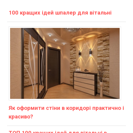
100 кращих ідей шпалер для вітальні
Як оформити стіни в коридорі практично і
красиво?