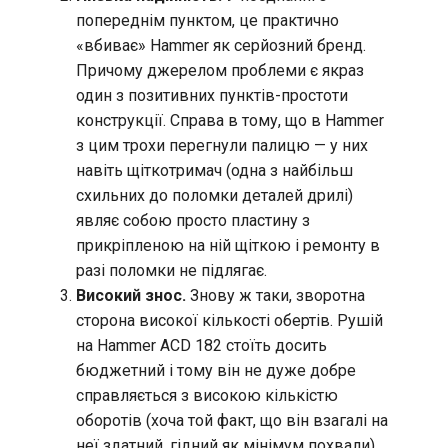
попереднім пунктом, це практично
«вбиває» Hammer як серйозний бренд.
Причому джерелом проблеми є якраз
один з позитивних пунктів-простоти
конструкції. Справа в тому, що в Hammer
з цим трохи перегнули палицю — у них
навіть щіткотримач (одна з найбільш
схильних до поломки деталей дрилі)
являє собою просто пластину з
прикріпленою на ній щіткою і ремонту в
разі поломки не підлягає.
Високий знос.
Знову ж таки, зворотна
сторона високої кількості обертів. Рушій
на Hammer ACD 182 стоїть досить
бюджетний і тому він не дуже добре
справляється з високою кількістю
оборотів (хоча той факт, що він взагалі на
неї здатний, гідний як мінімум похвали).