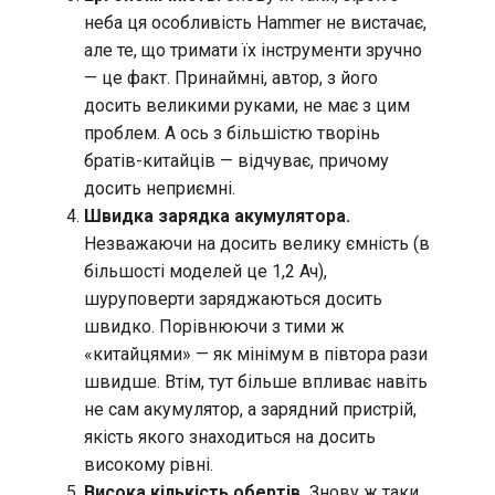
неба ця особливість Hammer не вистачає,
але те, що тримати їх інструменти зручно
— це факт. Принаймні, автор, з його
досить великими руками, не має з цим
проблем. А ось з більшістю творінь
братів-китайців — відчуває, причому
досить неприємні.
Швидка зарядка акумулятора.
Незважаючи на досить велику ємність (в
більшості моделей це 1,2 Ач),
шуруповерти заряджаються досить
швидко. Порівнюючи з тими ж
«китайцями» — як мінімум в півтора рази
швидше. Втім, тут більше впливає навіть
не сам акумулятор, а зарядний пристрій,
якість якого знаходиться на досить
високому рівні.
Висока кількість обертів.
Знову ж таки,