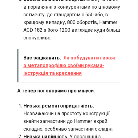
в порівнянні з конкурентами по ціновому
сегменту, де стандартом є 550 або, в
кращому випадку, 800 оборотів, Hammer
ACD 182 з його 1200 виглядає куди більш
спокусливо.
Вас зацікавить:
Як побудувати гараж
з металопрофілю своїми руками-
інструкція та креслення
А тепер поговоримо про мінуси:
Низька ремонтопридатність.
Незважаючи на простоту конструкції,
знайти запчастини до Hammer вкрай
складно, особливо запчастини складні.
Низька надійність.
У поєднанні з