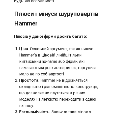
будь-які особливості.
Плюси і мінуси шуруповертів
Hammer
Плюсів у даної фірми досить багато:
Ціна.
Основний аргумент, так як нижче
Hammer’a в ціновій лінійці тільки
китайський no-name або фірми, які
намагаються розхитати ринок, торгуючи
мало не по собівартості.
Простота.
Hammer не відрізняється
складністю і різноманітністю конструкції,
що дозволяє не плутатися в різних
моделях і з легкістю переходити з однієї
на іншу.
Ергономічність.
Знову ж таки, зірок з