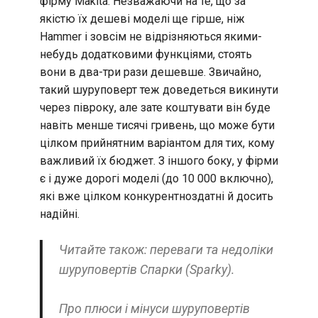
фірму Makita. Незважаючи на те, що за
якістю їх дешеві моделі ще гірше, ніж
Hammer і зовсім не відрізняються якими-
небудь додатковими функціями, стоять
вони в два-три рази дешевше. Звичайно,
такий шуруповерт теж доведеться викинути
через півроку, але зате коштувати він буде
навіть менше тисячі гривень, що може бути
цілком прийнятним варіантом для тих, кому
важливий їх бюджет. З іншого боку, у фірми
є і дуже дорогі моделі (до 10 000 включно),
які вже цілком конкурентноздатні й досить
надійні.
Читайте також: переваги та недоліки
шуруповертів Спарки (Sparky).
Про плюси і мінуси шуруповертів