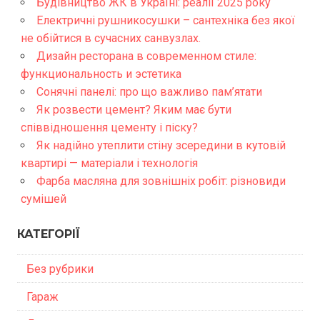
Будівництво ЖК в Україні: реалії 2025 року
Електричні рушникосушки – сантехніка без якої
не обійтися в сучасних санвузлах.
Дизайн ресторана в современном стиле:
функциональность и эстетика
Сонячні панелі: про що важливо пам’ятати
Як розвести цемент? Яким має бути
співвідношення цементу і піску?
Як надійно утеплити стіну зсередини в кутовій
квартирі — матеріали і технологія
Фарба масляна для зовнішніх робіт: різновиди
сумішей
КАТЕГОРІЇ
Без рубрики
Гараж