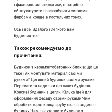
і фахверкової стилістики, її потрібно
обштукатурити і пофарбувати світлими
фарбами, краще в пастельних тонах.
Ось і все. Вдалого і легкого вам
будівництва!
Також рекомендуємо до
прочитання:
Будинок з керамзитобетонних блоків: що це
таке і як монтувати матеріал своїми
руками?
Цегляний будинок своїми руками.
Переваги та недоліки цегляних будівель
Красиві будинки з цегли. Кілька ідей для
оформлення фасаду своїми руками
Чим
обробити торці колод зрубу після зведення
будинку
Чим і як утеплити будинок з