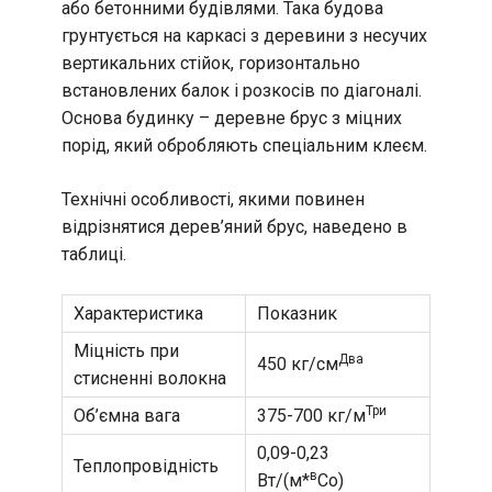
або бетонними будівлями. Така будова
грунтується на каркасі з деревини з несучих
вертикальних стійок, горизонтально
встановлених балок і розкосів по діагоналі.
Основа будинку – деревне брус з міцних
порід, який обробляють спеціальним клеєм.
Технічні особливості, якими повинен
відрізнятися дерев’яний брус, наведено в
таблиці.
Характеристика
Показник
Міцність при
Два
450 кг/см
стисненні волокна
Три
Об’ємна вага
375-700 кг/м
0,09-0,23
Теплопровідність
в
Вт/(м*
Со)