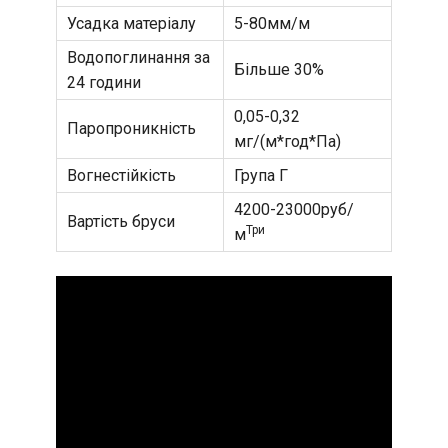
Усадка матеріалу
5-80мм/м
Водопоглинання за
Більше 30%
24 години
0,05-0,32
Паропроникність
мг/(м*год*Па)
Вогнестійкість
Група Г
4200-23000руб/
Вартість бруси
Три
м