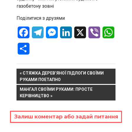
газобетону зовні
Поділитися з друзями
Facebook
Telegram
Messenger
LinkedIn
X
Viber
WhatsA
Отправить
Навигация
PREVIOUS
СТЯЖКА ДЕРЕВ’ЯНОЇ ПІДЛОГИ СВОЇМИ
POST:
РУКАМИ ПОЕТАПНО
по
NEXT
МАНГАЛ СВОЇМИ РУКАМИ: ПРОСТЕ
записям
POST:
КЕРІВНИЦТВО
Залиш коментар або задай питання