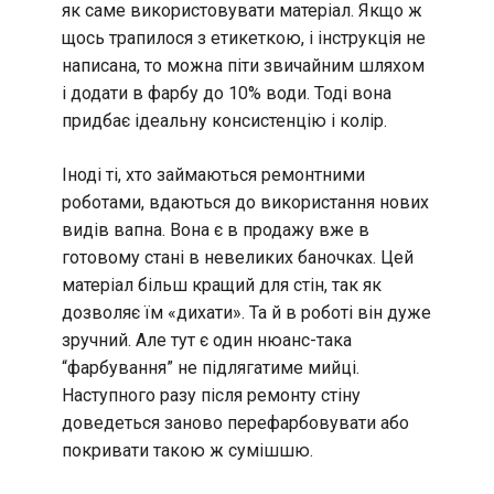
як саме використовувати матеріал. Якщо ж
щось трапилося з етикеткою, і інструкція не
написана, то можна піти звичайним шляхом
і додати в фарбу до 10% води. Тоді вона
придбає ідеальну консистенцію і колір.
Іноді ті, хто займаються ремонтними
роботами, вдаються до використання нових
видів вапна. Вона є в продажу вже в
готовому стані в невеликих баночках. Цей
матеріал більш кращий для стін, так як
дозволяє їм «дихати». Та й в роботі він дуже
зручний. Але тут є один нюанс-така
“фарбування” не підлягатиме мийці.
Наступного разу після ремонту стіну
доведеться заново перефарбовувати або
покривати такою ж сумішшю.