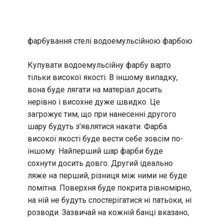
фарбування стелі водоемульсійною фарбою
Купувати водоемульсійну фарбу варто
тільки високої якості. В іншому випадку,
вона буде лягати на матеріал досить
нерівно і висохне дуже швидко. Це
загрожує тим, що при нанесенні другого
шару будуть з’являтися накати. Фарба
високої якості буде вести себе зовсім по-
іншому. Найперший шар фарби буде
сохнути досить довго. Другий ідеально
ляже на перший, різниця між ними не буде
помітна. Поверхня буде покрита рівномірно,
на ній не будуть спостерігатися ні патьоки, ні
розводи. Зазвичай на кожній банці вказано,