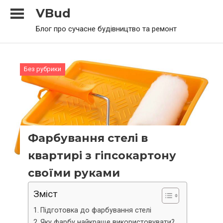
Skip
VBud
to
Блог про сучасне будівництво та ремонт
content
Без рубрики
Фарбування стелі в
квартирі з гіпсокартону
своїми руками
Зміст
Підготовка до фарбування стелі
Яку фарбу найкраще використовувати?