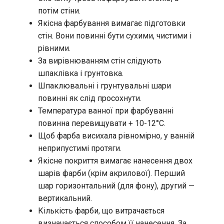
потім стіни.
Якісна фарбування вимагає підготовки
стін. Вони повинні бути сухими, чистими і
рівними.
За вирівнюванням стін слідують
шпаклівка і грунтовка.
Шпаклювальні і грунтувальні шари
повинні як слід просохнути.
Температура ванної при фарбуванні
повинна перевищувати + 10-12°С.
Щоб фарба висихала рівномірно, у ванній
неприпустимі протяги.
Якісне покриття вимагає нанесення двох
шарів фарби (крім акрилової). Перший
шар горизонтальний (для фону), другий —
вертикальний.
Кількість фарби, що витрачається
визначається способом її нанесення. За