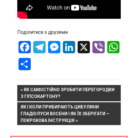
Поділитися з друзями
Facebook
Telegram
Messenger
LinkedIn
X
Viber
WhatsA
Отправить
Навигация
PREVIOUS
ЯК САМОСТІЙНО ЗРОБИТИ ПЕРЕГОРОДКИ
POST:
З ГІПСОКАРТОНУ?
по
NEXT
ЯК І КОЛИ ПРИБИРАЮТЬ ЦИБУЛИНИ
записям
POST:
ГЛАДІОЛУСИ ВОСЕНИ І ЯК ЇХ ЗБЕРІГАТИ —
ПОКРОКОВА ІНСТРУКЦІЯ