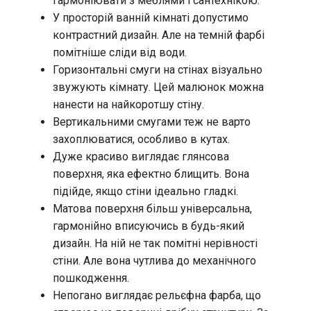
гармоніювати з меблями і сантехнікою.
У просторій ванній кімнаті допустимо
контрастний дизайн. Але на темній фарбі
помітніше сліди від води.
Горизонтальні смуги на стінах візуально
звужують кімнату. Цей малюнок можна
нанести на найкоротшу стіну.
Вертикальними смугами теж не варто
захоплюватися, особливо в кутах.
Дуже красиво виглядає глянсова
поверхня, яка ефектно блищить. Вона
підійде, якщо стіни ідеально гладкі.
Матова поверхня більш універсальна,
гармонійно вписуючись в будь-який
дизайн. На ній не так помітні нерівності
стіни. Але вона чутлива до механічного
пошкодження.
Непогано виглядає рельєфна фарба, що