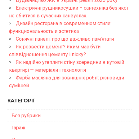
Будівництво ЖК в Україні: реалії 2025 року
Електричні рушникосушки – сантехніка без якої
не обійтися в сучасних санвузлах.
Дизайн ресторана в современном стиле:
функциональность и эстетика
Сонячні панелі: про що важливо пам’ятати
Як розвести цемент? Яким має бути
співвідношення цементу і піску?
Як надійно утеплити стіну зсередини в кутовій
квартирі — матеріали і технологія
Фарба масляна для зовнішніх робіт: різновиди
сумішей
КАТЕГОРІЇ
Без рубрики
Гараж