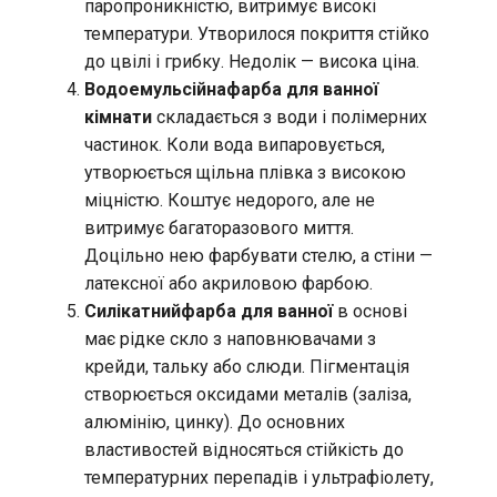
паропроникністю, витримує високі
температури. Утворилося покриття стійко
до цвілі і грибку. Недолік — висока ціна.
Водоемульсійна
фарба для ванної
кімнати
складається з води і полімерних
частинок. Коли вода випаровується,
утворюється щільна плівка з високою
міцністю. Коштує недорого, але не
витримує багаторазового миття.
Доцільно нею фарбувати стелю, а стіни —
латексної або акриловою фарбою.
Силікатний
фарба для ванної
в основі
має рідке скло з наповнювачами з
крейди, тальку або слюди. Пігментація
створюється оксидами металів (заліза,
алюмінію, цинку). До основних
властивостей відносяться стійкість до
температурних перепадів і ультрафіолету,