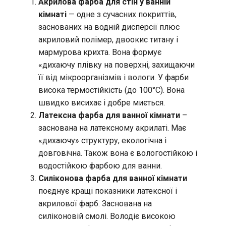
Акрилова фарба для стін у ванній
кімнаті
— одне з сучасних покриттів,
заснованих на водній дисперсії плюс
акриловий полімер, двоокис титану і
мармурова крихта. Вона формує
«дихаючу плівку на поверхні, захищаючи
її від мікроорганізмів і вологи. У фарби
висока термостійкість (до 100°С). Вона
швидко висихає і добре миється.
Латексна фарба для ванної кімнати
–
заснована на латексному акрилаті. Має
«дихаючу» структуру, екологічна і
довговічна. Також вона є вологостійкою і
водостійкою фарбою для ванни.
Силіконова фарба для ванної кімнати
поєднує кращі показники латексної і
акрилової фарб. Заснована на
силіконовій смолі. Володіє високою