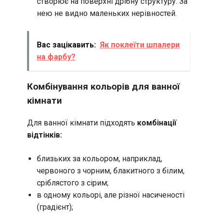
створює на поверхні дрібну структуру. За
нею не видно маленьких нерівностей.
Вас зацікавить:
Як поклеїти шпалери
на фарбу?
Комбінування кольорів для ванної
кімнати
Для ванної кімнати підходять
комбінації
відтінків:
близьких за кольором, наприклад,
червоного з чорним, блакитного з білим,
сріблястого з сірим;
в одному кольорі, але різної насиченості
(градієнт);