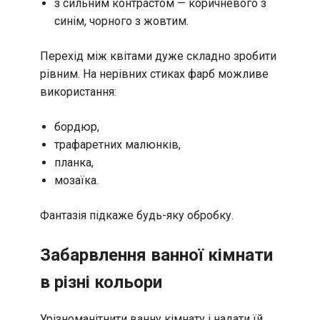
з сильним контрастом — коричневого з
синім, чорного з жовтим.
Перехід між квітами дуже складно зробити
рівним. На нерівних стиках фарб можливе
використання:
бордюр,
трафаретних малюнків,
планка,
мозаїка.
Фантазія підкаже будь-яку обробку.
Забарвлення ванної кімнати
в різні кольори
Урізноманітнити ванну кімнату і надати їй