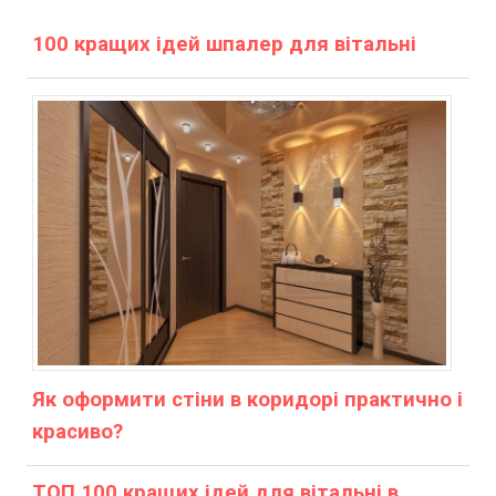
100 кращих ідей шпалер для вітальні
Як оформити стіни в коридорі практично і
красиво?
ТОП 100 кращих ідей для вітальні в