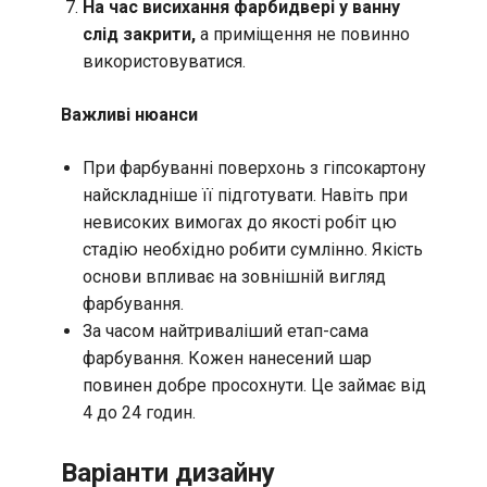
На час висихання фарби
двері у ванну
слід закрити,
а приміщення не повинно
використовуватися.
Важливі нюанси
При фарбуванні поверхонь з гіпсокартону
найскладніше її підготувати. Навіть при
невисоких вимогах до якості робіт цю
стадію необхідно робити сумлінно. Якість
основи впливає на зовнішній вигляд
фарбування.
За часом найтриваліший етап-сама
фарбування. Кожен нанесений шар
повинен добре просохнути. Це займає від
4 до 24 годин.
Варіанти дизайну