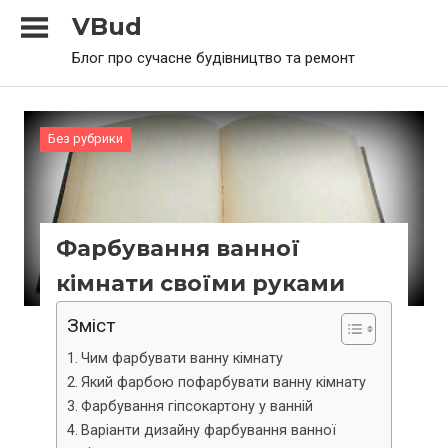
Skip
VBud
to
Блог про сучасне будівництво та ремонт
content
Без рубрики
Фарбування ванної
кімнати своїми руками
Зміст
Чим фарбувати ванну кімнату
Який фарбою пофарбувати ванну кімнату
Фарбування гіпсокартону у ванній
Варіанти дизайну фарбування ванної