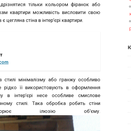
відрізнятися тільки кольором фіранок або
икам квартири можливість висловити свою
є цегляна стіна в інтер’єрі квартири.
К
от
.com
в стилі мінімалізму або гранжу особливо
Не рідко її використовують в оформлення
лу в інтер’єрі несе особливе смислове
ному стилі. Така обробка робить стіни
орює ілюзію об’єму.