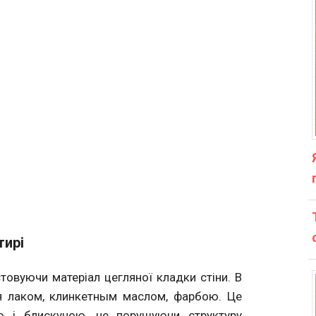
тирі
товуючи матеріал цегляної кладки стіни. В
я лаком, клинкетным маслом, фарбою. Це
ю і блискучою, не порушуючи структуру