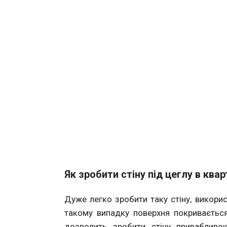
Як зробити стіну під цеглу в квар
Дуже легко зробити таку стіну, викорис
такому випадку поверхня покриваєтьс
дозволить зробити стіну привабливо