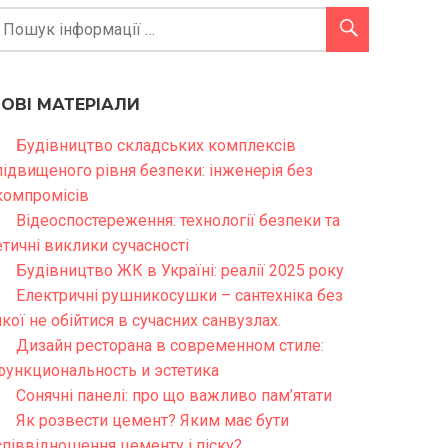
НОВІ МАТЕРІАЛИ
Будівництво складських комплексів
підвищеного рівня безпеки: інженерія без
компромісів
Відеоспостереження: технології безпеки та
етичні виклики сучасності
Будівництво ЖК в Україні: реалії 2025 року
Електричні рушникосушки – сантехніка без
якої не обійтися в сучасних санвузлах.
Дизайн ресторана в современном стиле:
функциональность и эстетика
Сонячні панелі: про що важливо пам’ятати
Як розвести цемент? Яким має бути
співвідношення цементу і піску?