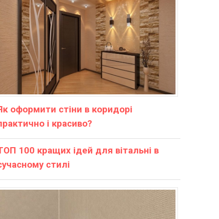
Як оформити стіни в коридорі
практично і красиво?
ТОП 100 кращих ідей для вітальні в
сучасному стилі