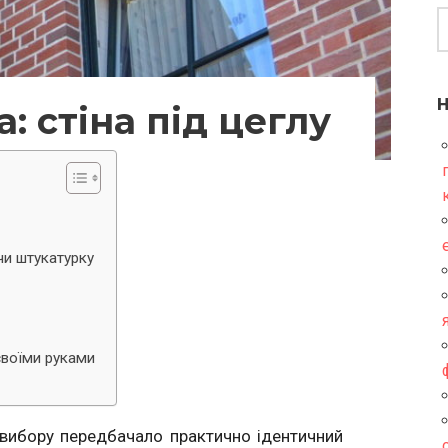
: стіна під цеглу
чи штукатурку
своїми руками
 вибору передбачало практично ідентичний