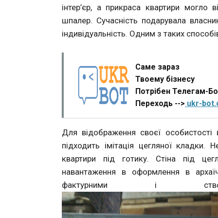
інтер’єр, а прикраса квартири могло 
шпалер. Сучасність подарувала власн
індивідуальність. Одним з таких способів 
Саме зараз
Твоему бізнесу
Потрібен Телегам-Б
Переходь -->
ukr-bot
Для відображення своєї особистості 
підходить імітація цегляної кладки. 
квартири під готику. Стіна під цег
навантаження в оформлення в архаїч
фактурними і ств