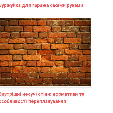
Буржуйка для гаража своїми руками
Внутрішні несучі стіни: нормативи та
особливості перепланування