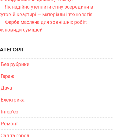
Як надійно утеплити стіну зсередини в
кутовій квартирі — матеріали і технологія
Фарба масляна для зовнішніх робіт:
різновиди сумішей
АТЕГОРІЇ
Без рубрики
Гараж
Дача
Електрика
Інтер'єр
Ремонт
Сад та город