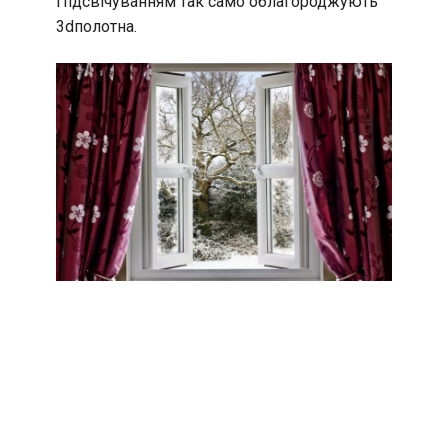
Підсвічуванням так само облагороджують
3dполотна.