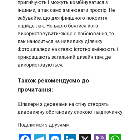
пригнічують і можуть комбінуватися з
іншими, а так само змінювати простір. Не
забувайте, що для фінішного покриття
підійде лак. Не варто боятися його
використовувати-якщо є побоювання, то
лак наноситься на невелику ділянку.
Фотошпалери на стелю істотно змінюють і
прикрашають загальний дизайн там, де
використовуються.
Також рекомендуємо до
прочитання:
Шпалери з деревами на стіну створять
дивовижну обстановку спокою і відпочинку
Поділитися з друзями
Facebook
Telegram
Messenger
LinkedIn
X
Viber
WhatsA