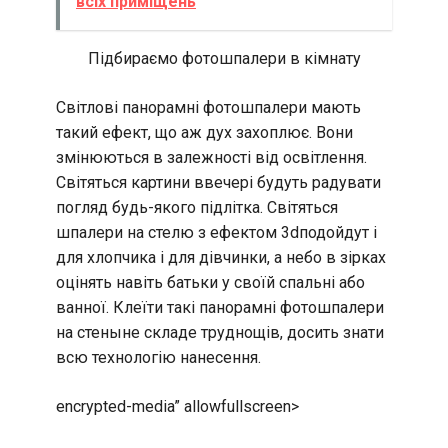
всіх приміщень
Підбираємо фотошпалери в кімнату
Світлові панорамні фотошпалери мають
такий ефект, що аж дух захоплює. Вони
змінюються в залежності від освітлення.
Світяться картини ввечері будуть радувати
погляд будь-якого підлітка. Світяться
шпалери на стелю з ефектом 3dподойдут і
для хлопчика і для дівчинки, а небо в зірках
оцінять навіть батьки у своїй спальні або
ванної. Клеїти такі панорамні фотошпалери
на стеныне складе труднощів, досить знати
всю технологію нанесення.
encrypted-media” allowfullscreen>