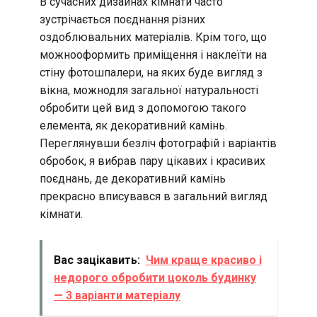
В сучасних дизайнах кімнати часто
зустрічається поєднання різних
оздоблювальних матеріалів. Крім того, що
можнооформить приміщення і наклеїти на
стіну фотошпалери, на яких буде вигляд з
вікна, можнодля загальної натуральності
обробити цей вид з допомогою такого
елемента, як декоративний камінь.
Переглянувши безліч фотографій і варіантів
обробок, я вибрав пару цікавих і красивих
поєднань, де декоративний камінь
прекрасно вписувався в загальний вигляд
кімнати.
Вас зацікавить:
Чим краще красиво і
недорого обробити цоколь будинку
— 3 варіанти матеріалу