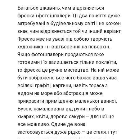
Багатьох цікавить, чим відрізняється
фреска і фотошпалери. Ці два поняття дуже
затребувані в будівельному світі і не кожен
знає, чим відрізняється той чи інший варіант.
Фреска має на увазі під собою творчість
художника і її відтворення на поверхні.
Якщо фотошпалери продаються вже
готовими і їх залишається тільки поклеїти,
то фреска це ручне мистецтво. На ній може
бути зображено все чого бажає ваша уява,
всілякі графіті, картини, навіть тераса з
видом на море або абстракція може
прикрасити приміщення маленької ванної.
Бузок, намальована від руки і небо в
хмарах, квіти, дерево сакури – для неї це
все можливо. Єдине де вона
застосовується дуже рідко – це стеля, і тут