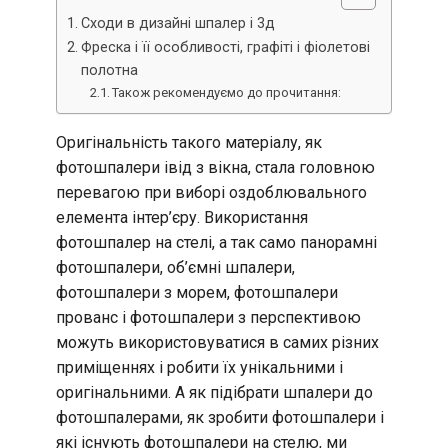
Сходи в дизайні шпалер і 3д
Фреска і її особливості, графіті і фіолетові
полотна
Також рекомендуємо до прочитання:
Оригінальність такого матеріалу, як
фотошпалери івід з вікна, стала головною
перевагою при виборі оздоблювального
елемента інтер’єру. Використання
фотошпалер на стелі, а так само панорамні
фотошпалери, об’ємні шпалери,
фотошпалери з морем, фотошпалери
прованс і фотошпалери з перспективою
можуть використовуватися в самих різних
приміщеннях і робити їх унікальними і
оригінальними. А як підібрати шпалери до
фотошпалерами, як зробити фотошпалери і
які існують фотошпалери на стелю, ми