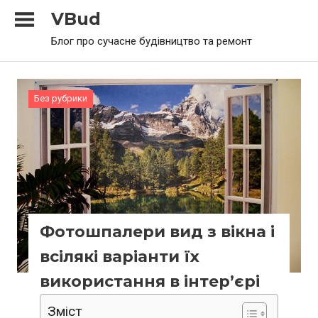
Skip
VBud
to
Блог про сучасне будівництво та ремонт
content
Без рубрики
Фотошпалери вид з вікна і
всілякі варіанти їх
використання в інтер’єрі
Зміст