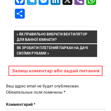
Отправить
Навигация
PREVIOUS
ЯК ПРАВИЛЬНО ВИБРАТИ ВЕНТИЛЯТОР
POST:
ДЛЯ ВАННОЇ КІМНАТИ?
по
NEXT
ЯК ЗРОБИТИ ПЛЕТЕНИЙ ПАРКАН НА ДАЧІ
записям
POST:
СВОЇМИ РУКАМИ
Залиш коментар або задай питання
Ваш адрес email не будет опубликован.
Обязательные поля помечены
*
Комментарий
*