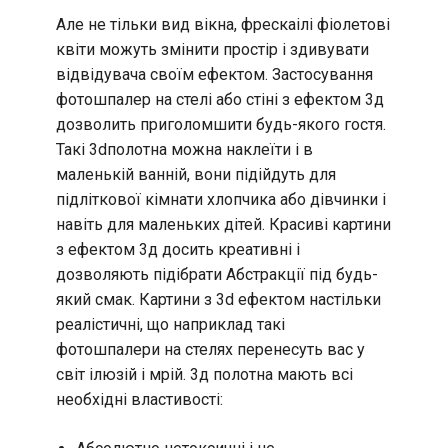
Але не тільки вид вікна, фрескаілі фіолетові
квіти можуть змінити простір і здивувати
відвідувача своїм ефектом. Застосування
фотошпалер на стелі або стіні з ефектом 3д
дозволить приголомшити будь-якого гостя.
Такі 3dполотна можна наклеїти і в
маленькій ванній, вони підійдуть для
підліткової кімнати хлопчика або дівчинки і
навіть для маленьких дітей. Красиві картини
з ефектом 3д досить креативні і
дозволяють підібрати Абстракції під будь-
який смак. Картини з 3d ефектом настільки
реалістичні, що наприклад такі
фотошпалери на стелях перенесуть вас у
світ ілюзій і мрій. 3д полотна мають всі
необхідні властивості: