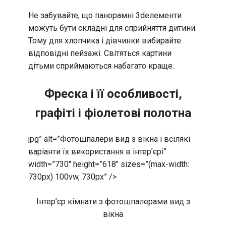
Не забувайте, що панорамні 3dелементи
можуть бути складні для сприйняття дитини.
Тому для хлопчика і дівчинки вибирайте
відповідні пейзажі. Світяться картини
дітьми сприймаються набагато краще.
Фреска і її особливості,
графіті і фіолетові полотна
jpg” alt=”Фотошпалери вид з вікна і всілякі
варіанти їх використання в інтер’єрі”
width=”730″ height=”618″ sizes=”(max-width:
730px) 100vw, 730px” />
Інтер’єр кімнати з фотошпалерами вид з
вікна