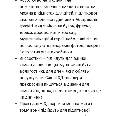
Абсолютно нетоксичні і не
пожежонебезпечні – наклеїти полотна
можна в кімнатах для дітей, підліткової
спальні хлопчика і дівчинки. Абстракція,
графіті, вид з вікна на бузок, фреска,
тераса, дерево, квіти або сад,
мультиплікаційні герої, небо – які тільки
не пропонують панорамні фотошпалери і
3dполотна різні виробники
Зносостійкі – підійдуть для ванної
кімнати, але при цьому повинні бути
вологостійкі, для дітей, які люблять
попустувати. Сяючі 3Д шпалери
прекрасно впишуться в дизайн для
кімнати підлітка, і неважливо, хлопчик це
чи дівчинка
Практичні – 3д картини можна мити і
тому вони підійдуть для підліткової