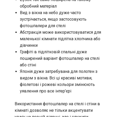
обробний матеріал
Вид з вікна на небо дуже часто
зустрічається, якщо застосовують
фотошпалери для стелі
Абстракція може використовуватися для
маленької кімнати підлітка хлопчика або
дівчинки
Графіті в підлітковій спальні дуже
поширений варіант фотошпалер на стелі
або стіні
Японія дуже затребувана для полотен з
видом з вікна. Всі ці красиві мотиви,
фіолетові і рожеві кольори змінюють
уявлення про все інтер’єрі
Використання фотошпалер на стелі і стіни в
кімнаті дозволяє не тільки акцентувати
увагу на певній ділянці, але і служити