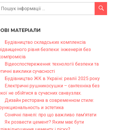
НОВІ МАТЕРІАЛИ
Будівництво складських комплексів
підвищеного рівня безпеки: інженерія без
компромісів
Відеоспостереження: технології безпеки та
етичні виклики сучасності
Будівництво ЖК в Україні: реалії 2025 року
Електричні рушникосушки – сантехніка без
якої не обійтися в сучасних санвузлах.
Дизайн ресторана в современном стиле:
функциональность и эстетика
Сонячні панелі: про що важливо пам’ятати
Як розвести цемент? Яким має бути
співвідношення цементу і піску?