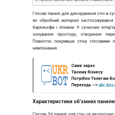
Гіпсові панелі для декорування стін в су
як обробний матеріал застосовувався
барельєфи і ліпнини. У сучасних інтер’
зонування простору, створення перег
Повністю покривши стіну гіпсовими 
невпізнання.
Саме зараз
Твоему бізнесу
Потрібен Телегам-Б
Переходь -->
ukr-bot
Характеристики об’ємних панелей
Гіпсові 3d панелі для стін це екологічн