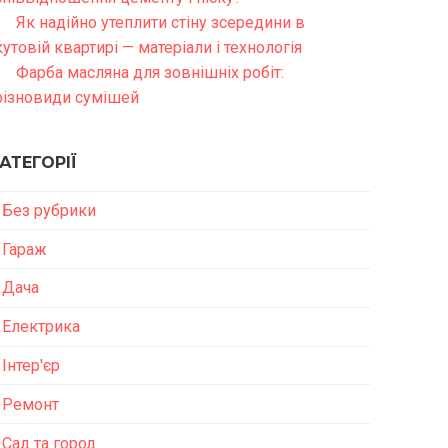
Як надійно утеплити стіну зсередини в
кутовій квартирі — матеріали і технологія
Фарба масляна для зовнішніх робіт:
різновиди сумішей
АТЕГОРІЇ
Без рубрики
Гараж
Дача
Електрика
Інтер'єр
Ремонт
Сад та город