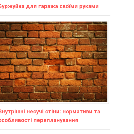
Буржуйка для гаража своїми руками
Внутрішні несучі стіни: нормативи та
особливості перепланування