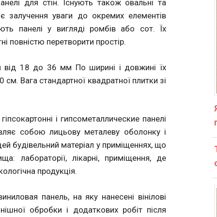
анелі для стін. Існують також овальні та
 є залучення уваги до окремих елементів
ають панелі у вигляді ромбів або сот. Їх
ні повністю перетворити простір.
и від 18 до 36 мм По ширині і довжині їх
 см. Вага стандартної квадратної плитки зі
 гіпсокартонні і гипсометаллические панелі
являє собою лицьову металеву оболонку і
цей будівельний матеріал у приміщеннях, що
а: лабораторії, лікарні, приміщення, де
ологічна продукція.
виниловая панель, на яку нанесені вінілові
нішної обробки і додаткових робіт після