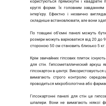
користуються прямокутні і квадратні п
круглі форми. Їх головним завданням
інтер’єру. Ефектно і незвично вигляд
складніше встановлювати, але вони здат
По товщині об’ємні панелі можуть бут
розміри можуть варіюватися від 20 до 90
стороною 50 см становить близько 5 кг.
Крім звичайних гіпсових плиток існують
для стін. Гипсометаллический аркуш 
гіпсокартон в центрі. Використовується 
вимагають строго контролю середовищ
проводиться мікробіологічна або фармак
Гіпсокартонні панелі для стін це гипсо
шпалери. Вони не вимагають ніякої фі