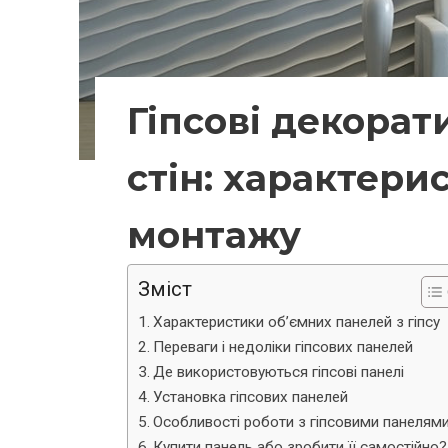
Гіпсові декорат
стін: характери
монтажу
Зміст
Характеристики об’ємних панелей з гіпсу
Переваги і недоліки гіпсових панелей
Де використовуються гіпсові панелі
Установка гіпсових панелей
Особливості роботи з гіпсовими панелям
Купити панель або зробити її самостійно?