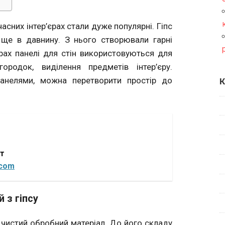
часних інтер’єрах стали дуже популярні. Гіпс
 ще в давнину. З нього створювали гарні
єрах панелі для стін використовуються для
ородок, виділення предметів інтер’єру.
панелями, можна перетворити простір до
К
от
.com
 з гіпсу
о чистий обробний матеріал. До його складу