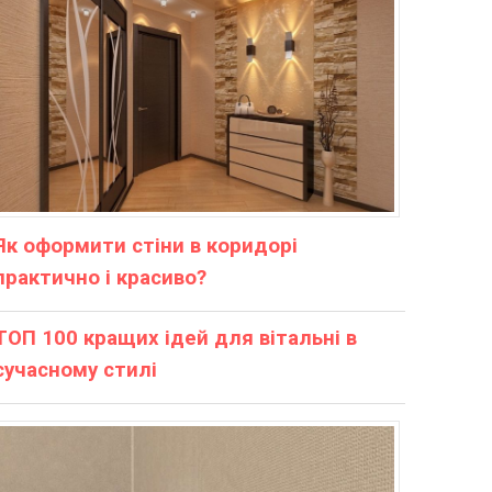
Як оформити стіни в коридорі
практично і красиво?
ТОП 100 кращих ідей для вітальні в
сучасному стилі