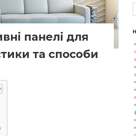
ивні панелі для
стики та способи
и