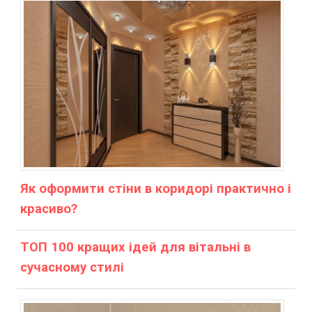
Як оформити стіни в коридорі практично і
красиво?
ТОП 100 кращих ідей для вітальні в
сучасному стилі