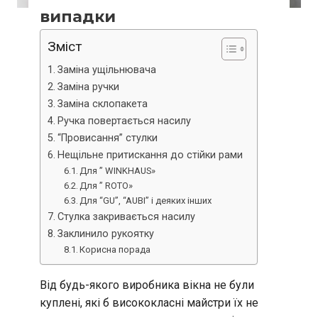
випадки
Зміст
Заміна ущільнювача
Заміна ручки
Заміна склопакета
Ручка повертається насилу
“Провисання” стулки
Нещільне притискання до стійки рами
Для ” WINKHAUS»
Для ” ROTO»
Для “GU”, “AUBI” і деяких інших
Стулка закривається насилу
Заклинило рукоятку
Корисна порада
Від будь-якого виробника вікна не були
куплені, які б висококласні майстри їх не