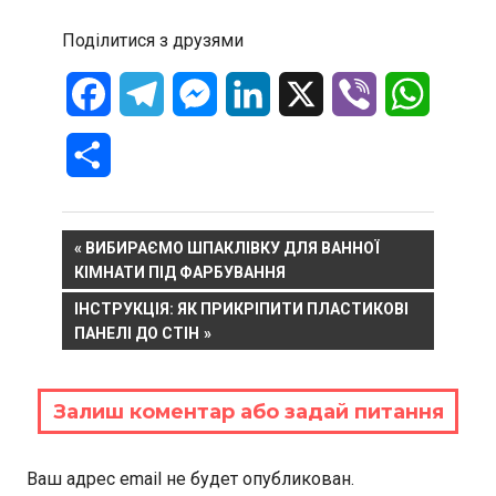
Поділитися з друзями
Facebook
Telegram
Messenger
LinkedIn
X
Viber
WhatsA
Отправить
Навигация
PREVIOUS
ВИБИРАЄМО ШПАКЛІВКУ ДЛЯ ВАННОЇ
POST:
КІМНАТИ ПІД ФАРБУВАННЯ
по
NEXT
ІНСТРУКЦІЯ: ЯК ПРИКРІПИТИ ПЛАСТИКОВІ
записям
POST:
ПАНЕЛІ ДО СТІН
Залиш коментар або задай питання
Ваш адрес email не будет опубликован.