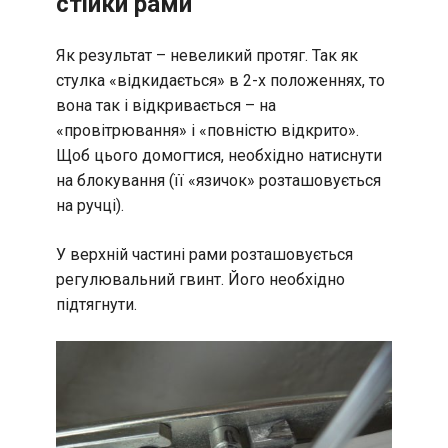
стійки рами
Як результат – невеликий протяг. Так як
стулка «відкидається» в 2-х положеннях, то
вона так і відкривається – на
«провітрювання» і «повністю відкрито».
Щоб цього домогтися, необхідно натиснути
на блокування (її «язичок» розташовується
на ручці).
У верхній частині рами розташовується
регулювальний гвинт. Його необхідно
підтягнути.