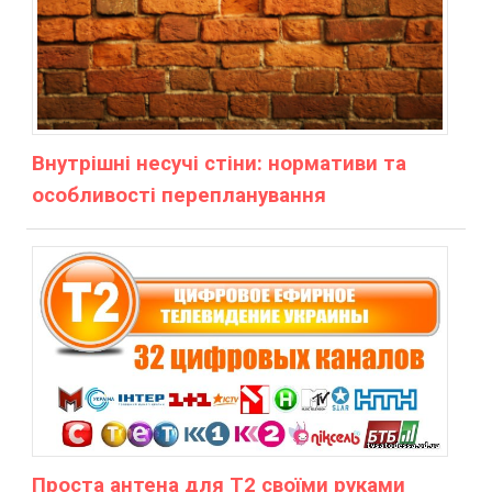
Внутрішні несучі стіни: нормативи та
особливості перепланування
Проста антена для Т2 своїми руками