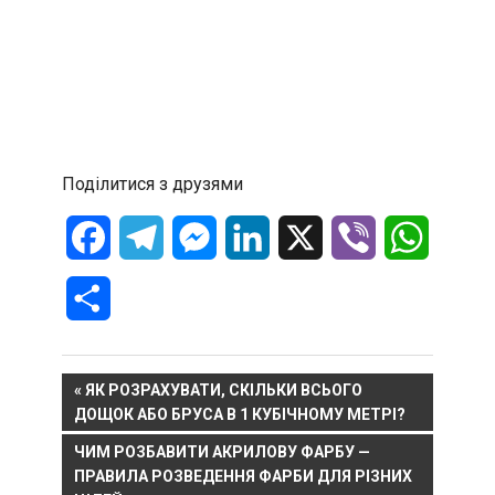
Поділитися з друзями
Facebook
Telegram
Messenger
LinkedIn
X
Viber
WhatsA
Отправить
Навигация
PREVIOUS
ЯК РОЗРАХУВАТИ, СКІЛЬКИ ВСЬОГО
POST:
ДОЩОК АБО БРУСА В 1 КУБІЧНОМУ МЕТРІ?
по
NEXT
ЧИМ РОЗБАВИТИ АКРИЛОВУ ФАРБУ —
записям
POST:
ПРАВИЛА РОЗВЕДЕННЯ ФАРБИ ДЛЯ РІЗНИХ