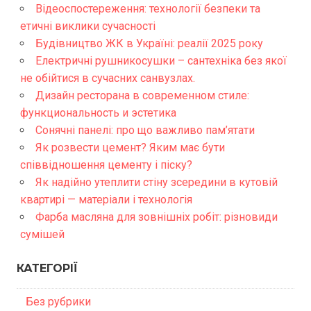
Відеоспостереження: технології безпеки та
етичні виклики сучасності
Будівництво ЖК в Україні: реалії 2025 року
Електричні рушникосушки – сантехніка без якої
не обійтися в сучасних санвузлах.
Дизайн ресторана в современном стиле:
функциональность и эстетика
Сонячні панелі: про що важливо пам’ятати
Як розвести цемент? Яким має бути
співвідношення цементу і піску?
Як надійно утеплити стіну зсередини в кутовій
квартирі — матеріали і технологія
Фарба масляна для зовнішніх робіт: різновиди
сумішей
КАТЕГОРІЇ
Без рубрики