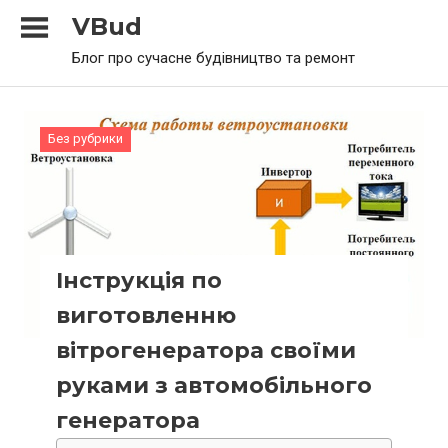
Skip
VBud
to
Блог про сучасне будівництво та ремонт
content
Без рубрики
Інструкція по
виготовленню
вітрогенератора своїми
руками з автомобільного
генератора