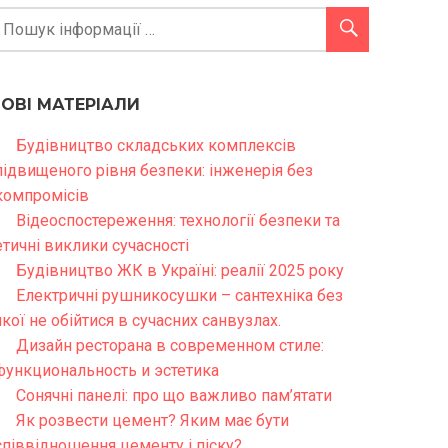
НОВІ МАТЕРІАЛИ
Будівництво складських комплексів
підвищеного рівня безпеки: інженерія без
компромісів
Відеоспостереження: технології безпеки та
етичні виклики сучасності
Будівництво ЖК в Україні: реалії 2025 року
Електричні рушникосушки – сантехніка без
якої не обійтися в сучасних санвузлах.
Дизайн ресторана в современном стиле:
функциональность и эстетика
Сонячні панелі: про що важливо пам’ятати
Як розвести цемент? Яким має бути
співвідношення цементу і піску?