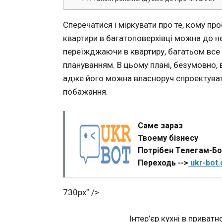
Сперечатися і міркувати про те, кому пр
квартири в багатоповерхівці можна до нес
переїжджаючи в квартиру, багатьом все
плануванням. В цьому плані, безумовно,
адже його можна власноруч спроектувати
побажання.
Саме зараз
Твоему бізнесу
Потрібен Телегам-Б
Переходь -->
ukr-bot
730px” />
Інтер’єр кухні в приват