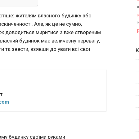
остіше: жителям власного будинку або
кінченності. Але, як це не сумно,
 ж доводиться миритися з вже створеним
 власний будинок має величезну перевагу,
 та звести, взявши до уваги всі свої
К
от
.com
ному будинку своїми руками