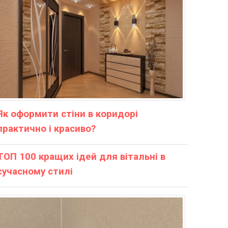
Як оформити стіни в коридорі
практично і красиво?
ТОП 100 кращих ідей для вітальні в
сучасному стилі