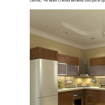
center;”>
В яких стилях можна обіграти п