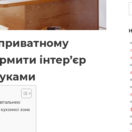
в приватному
рмити інтер’єр
руками
 вітальнею
 кухонної зони