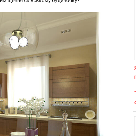
риміщення сільському будиночку?