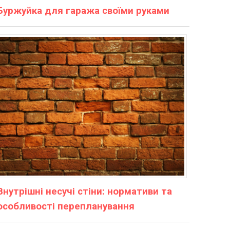
Буржуйка для гаража своїми руками
Внутрішні несучі стіни: нормативи та
особливості перепланування