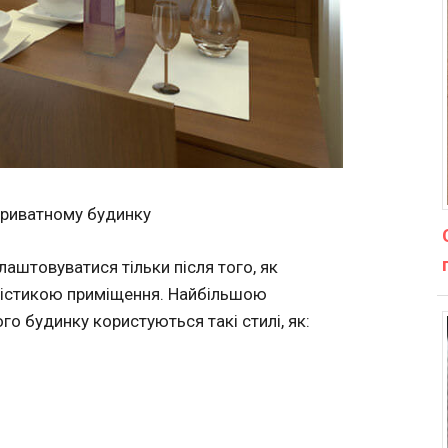
 приватному будинку
аштовуватися тільки після того, як
илістикою приміщення. Найбільшою
о будинку користуються такі стилі, як: