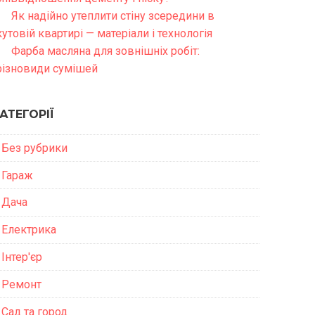
Як надійно утеплити стіну зсередини в
кутовій квартирі — матеріали і технологія
Фарба масляна для зовнішніх робіт:
різновиди сумішей
АТЕГОРІЇ
Без рубрики
Гараж
Дача
Електрика
Інтер'єр
Ремонт
Сад та город