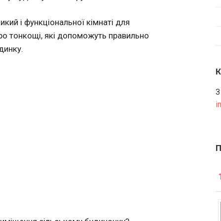
икий і функціональної кімнаті для
про тонкощі, які допоможуть правильно
динку.
З
i