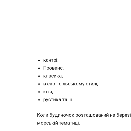
кантрі;
Прованс;
класика;
в еко і сільському стилі;
кітч;
рустика та ін.
Коли будиночок розташований на березі
морській тематиці.