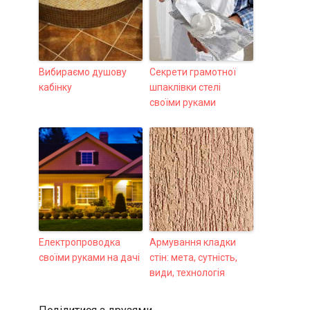
Вибираємо душову
Секрети грамотної
кабінку
шпаклівки стелі
своїми руками
Електропроводка
Армування кладки
своїми руками на дачі
стін: мета, сутність,
види, технологія