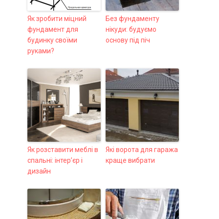
Як зробити міцний
Без фундаменту
фундамент для
нікуди: будуємо
будинку своїми
основу під піч
руками?
Як розставити меблі в
Які ворота для гаража
спальні: інтер’єр і
краще вибрати
дизайн