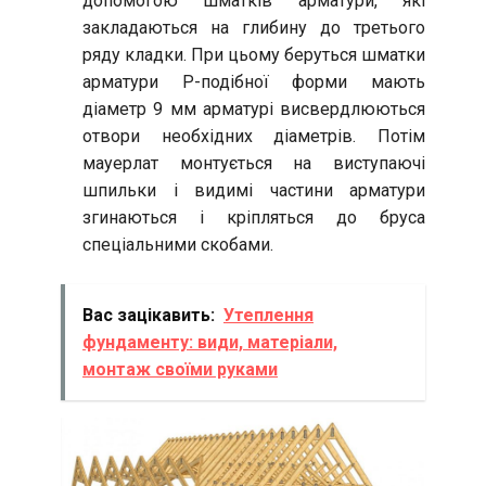
допомогою шматків арматури, які
закладаються на глибину до третього
ряду кладки. При цьому беруться шматки
арматури Р-подібної форми мають
діаметр 9 мм арматурі висвердлюються
отвори необхідних діаметрів. Потім
мауерлат монтується на виступаючі
шпильки і видимі частини арматури
згинаються і кріпляться до бруса
спеціальними скобами.
Вас зацікавить:
Утеплення
фундаменту: види, матеріали,
монтаж своїми руками