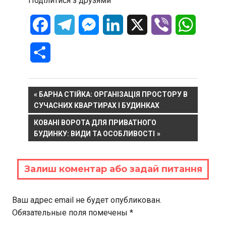
Поділитися з друзями
Facebook
Telegram
Messenger
LinkedIn
X
Viber
WhatsA
Отправить
Навигация
PREVIOUS
БАРНА СТІЙКА: ОРГАНІЗАЦІЯ ПРОСТОРУ В
POST:
СУЧАСНИХ КВАРТИРАХ І БУДИНКАХ
по
NEXT
КОВАНІ ВОРОТА ДЛЯ ПРИВАТНОГО
записям
POST:
БУДИНКУ: ВИДИ ТА ОСОБЛИВОСТІ
Залиш коментар або задай питання
Ваш адрес email не будет опубликован.
Обязательные поля помечены
*