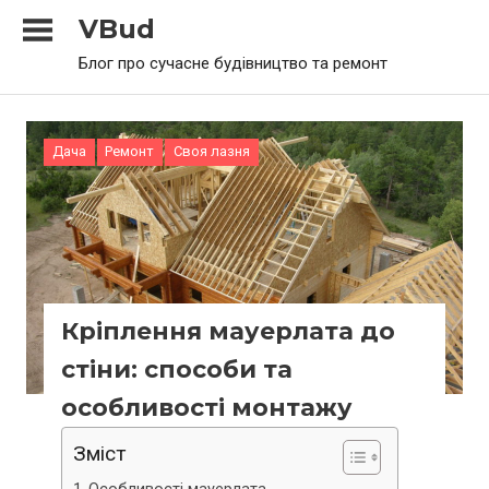
Skip
VBud
to
Блог про сучасне будівництво та ремонт
content
Дача
Ремонт
Своя лазня
Кріплення мауерлата до
стіни: способи та
особливості монтажу
Зміст