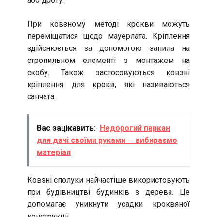
або дроту.
При ковзному методі крокви можуть
переміщатися щодо мауерлата. Кріплення
здійснюється за допомогою запила на
стропильном елементі з монтажем на
скобу. Також застосовуються ковзні
кріплення для крокв, які називаються
санчата.
Вас зацікавить:
Недорогий паркан
для дачі своїми руками — вибираємо
матеріал
Ковзні сполуки найчастіше використовують
при будівництві будинків з дерева. Це
допомагає уникнути усадки кроквяної
конструкції.