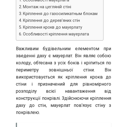
Особливості мауерлата
Монтаж на цегляній стіні
Кріплення до газосиликатным блокам
Кріплення до дерев’яних стін
Кріплення крокв до мауерлату
Особливості кріплення мауерлата
Важливим будівельним елементом при
зведенні даху є мауерлат. Він являє собою
колоду, обтесана з усіх боків і кріпиться по
периметру зовнішньої стіни. Він
використовується як кріплення крокв до
стіни і призначений для рівномірного
розподілу всієї навантаження від
конструкції покрівлі. Здійснюючи кріплення
даху до стін, мауерлат пов’язує стіну з
покрівлею.