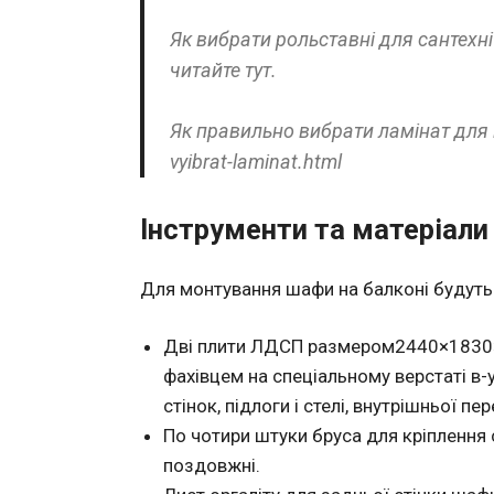
Як вибрати рольставні для сантехні
читайте тут.
Як правильно вибрати ламінат для кв
vyibrat-laminat.html
Інструменти та матеріали
Для монтування шафи на балконі будуть п
Дві плити ЛДСП размером2440×1830×1
фахівцем на спеціальному верстаті в-у
стінок, підлоги і стелі, внутрішньої пе
По чотири штуки бруса для кріплення с
поздовжні.