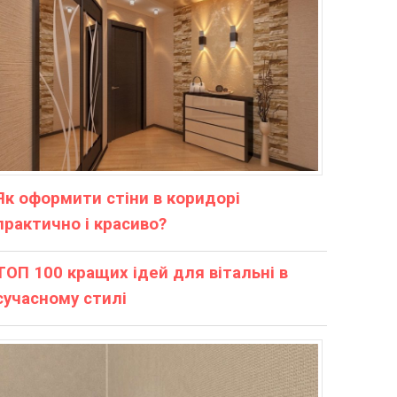
Як оформити стіни в коридорі
практично і красиво?
ТОП 100 кращих ідей для вітальні в
сучасному стилі