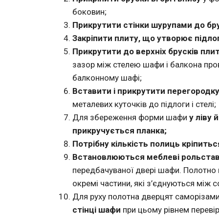
боковин;
Прикрутити стінки шурупами до бру
Закріпити плиту, що утворює підло
Прикрутити до верхніх брусків плит
зазор між стелею шафи і балкона про
балконному шафі;
Вставити і прикрутити перегородк
металевих куточків до підлоги і стелі;
Для збереження форми шафи
у ліву 
прикручується планка;
Потрібну кількість полиць кріпить
Встановлюються меблеві рольстав
передбачуваної двері шафи. Полотно
окремі частини, які з’єднуються між 
Для руху полотна дверцят саморізам
стінці шафи
при цьому рівнем перевір