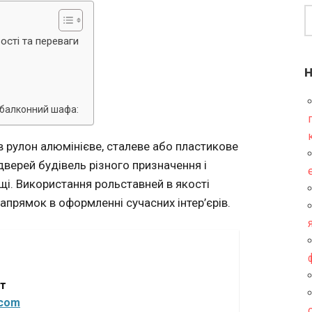
сті та переваги
 балконний шафа:
 рулон алюмінієве, сталеве або пластикове
 дверей будівель різного призначення і
і. Використання рольставней в якості
апрямок в оформленні сучасних інтер’єрів.
от
.com