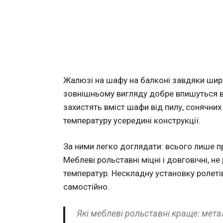
Жалюзі на шафу на балконі завдяки широк
зовнішньому вигляду добре впишуться в 
захистять вміст шафи від пилу, сонячних
температуру усередині конструкції.
За ними легко доглядати: всього лише 
Меблеві рольставні міцні і довговічні, н
температур. Нескладну установку ролет
самостійно.
Які меблеві рольставні краще: метал