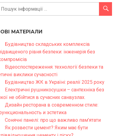
НОВІ МАТЕРІАЛИ
Будівництво складських комплексів
підвищеного рівня безпеки: інженерія без
компромісів
Відеоспостереження: технології безпеки та
етичні виклики сучасності
Будівництво ЖК в Україні: реалії 2025 року
Електричні рушникосушки – сантехніка без
якої не обійтися в сучасних санвузлах.
Дизайн ресторана в современном стиле:
функциональность и эстетика
Сонячні панелі: про що важливо пам’ятати
Як розвести цемент? Яким має бути
співвідношення цементу і піску?