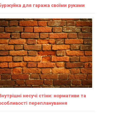
Буржуйка для гаража своїми руками
Внутрішні несучі стіни: нормативи та
особливості перепланування