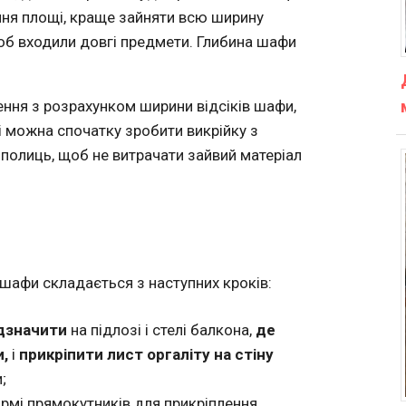
ня площі, краще зайняти всю ширину
 щоб входили довгі предмети. Глибина шафи
ння з розрахунком ширини відсіків шафи,
ті можна спочатку зробити викрійку з
 полиць, щоб не витрачати зайвий матеріал
і шафи складається з наступних кроків:
дзначити
на підлозі і стелі балкона,
де
,
і
прикріпити лист оргаліту на стіну
;
рмі прямокутників для прикріплення