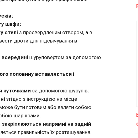
сків;
гу шафи;
у стелі
з просвердленим отвором, а в
вести дроти для підсвічування в
у всередині
шуруповертом за допомогою
його половину вставляється і
ся куточками
за допомогою шурупів;
ні
згідно з інструкцією на місце
 може бути готовим або являти собою
собою шарнірами;
и
закріплюються напрямні на задній
яється правильність їх розташування.