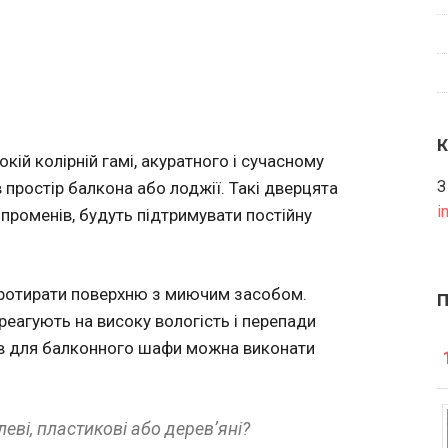
ій колірній гамі, акуратного і сучасному
З
простір балкона або лоджії. Такі дверцята
i
 променів, будуть підтримувати постійну
протирати поверхню з миючим засобом.
е реагують на високу вологість і перепади
ів для балконного шафи можна виконати
еві, пластикові або дерев’яні?