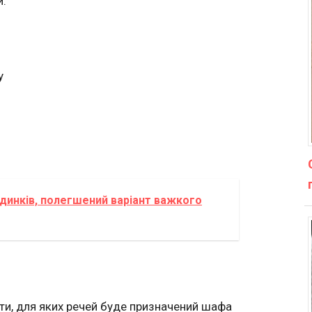
и.
у
удинків, полегшений варіант важкого
ти, для яких речей буде призначений шафа