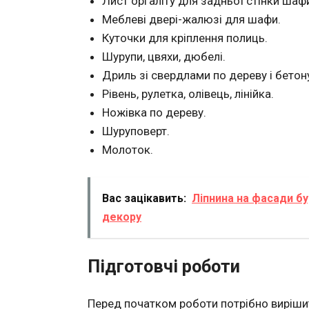
Лист оргаліту для задньої стінки шаф
Меблеві двері-жалюзі для шафи.
Куточки для кріплення полиць.
Шурупи, цвяхи, дюбелі.
Дриль зі свердлами по дереву і бетон
Рівень, рулетка, олівець, лінійка.
Ножівка по дереву.
Шуруповерт.
Молоток.
Вас зацікавить:
Ліпнина на фасади б
декору
Підготовчі роботи
Перед початком роботи потрібно виріши