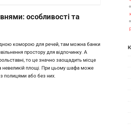
внями: особливості та
ідною коморою для речей, там можна банки
К
звільнення простору для відпочинку. А
ольставні, то це значно заощадить місце
 на невеликій площі. При цьому шафа може
 з полицями або без них.