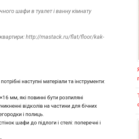
чного шафи в туалет і ванну кімнату
артири: http://mastack.ru/flat/floor/kak-
отрібні наступні матеріали та інструменти:
6 мм, які повинні бути розпиляні
никненні відколів на частини для бічних
регородки і полиць.
тінок шафи до підлоги і стелі: поперечні і