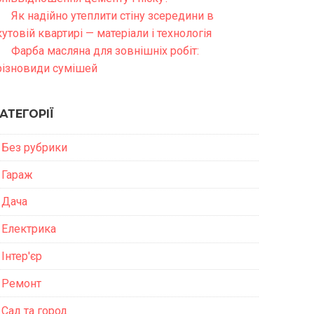
Як надійно утеплити стіну зсередини в
кутовій квартирі — матеріали і технологія
Фарба масляна для зовнішніх робіт:
різновиди сумішей
АТЕГОРІЇ
Без рубрики
Гараж
Дача
Електрика
Інтер'єр
Ремонт
Сад та город