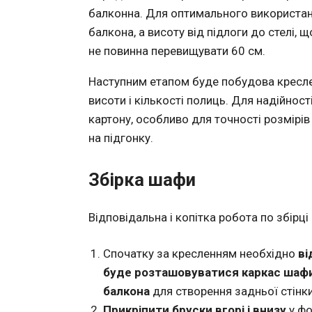
балконна. Для оптимального використан
балкона, а висоту від підлоги до стелі,
не повинна перевищувати 60 см.
Наступним етапом буде побудова кресле
висоти і кількості полиць. Для надійнос
картону, особливо для точності розмірів
на підгонку.
Збірка шафи
Відповідальна і копітка робота по збірц
Спочатку за кресленням необхідно
ві
буде розташовуватися каркас шафи
балкона
для створення задньої стінки
Прикріпити бруски вгорі і внизу
у фо