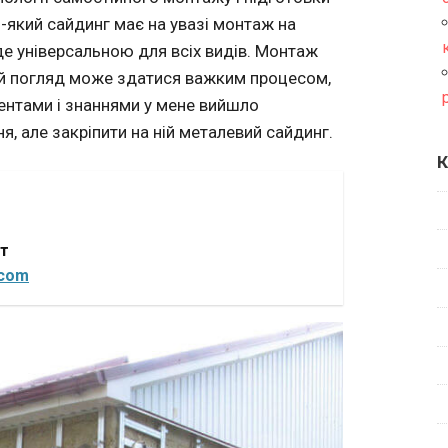
-який сайдинг має на увазі монтаж на
уде універсальною для всіх видів. Монтаж
ий погляд може здатися важким процесом,
ентами і знаннями у мене вийшло
, але закріпити на ній металевий сайдинг.
К
от
.com