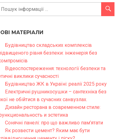
НОВІ МАТЕРІАЛИ
Будівництво складських комплексів
підвищеного рівня безпеки: інженерія без
компромісів
Відеоспостереження: технології безпеки та
етичні виклики сучасності
Будівництво ЖК в Україні: реалії 2025 року
Електричні рушникосушки – сантехніка без
якої не обійтися в сучасних санвузлах.
Дизайн ресторана в современном стиле:
функциональность и эстетика
Сонячні панелі: про що важливо пам’ятати
Як розвести цемент? Яким має бути
співвідношення цементу і піску?