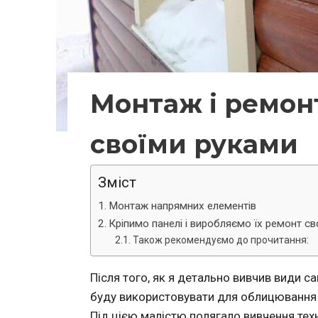
Монтаж і ремон
своїми руками
Зміст
Монтаж напрямних елементів
Кріпимо панелі і виробляємо їх ремонт с
Також рекомендуємо до прочитання:
Після того, як я детально вивчив види с
буду використовувати для облицювання 
Під цією малістю полягало вивчення тех