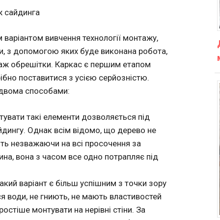
 сайдинга
 варіантом вивчення технології монтажу,
и, з допомогою яких буде виконана робота,
таж обрешітки. Каркас є першим етапом
бно поставитися з усією серйозністю.
 двома способами:
тувати такі елементи дозволяється під
йдингу. Однак всім відомо, що дерево не
віть незважаючи на всі просочення за
а, вона з часом все одно потрапляє під
кий варіант є більш успішним з точки зору
ся води, не гниють, не мають властивостей
ростіше монтувати на нерівні стіни. За