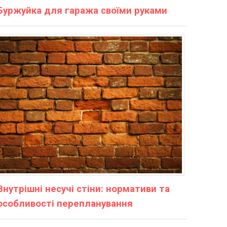
Буржуйка для гаража своїми руками
Внутрішні несучі стіни: нормативи та
особливості перепланування