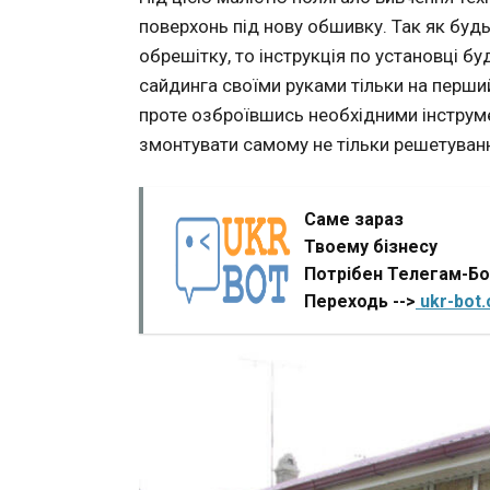
поверхонь під нову обшивку. Так як будь
обрешітку, то інструкція по установці б
сайдинга своїми руками тільки на перш
проте озброївшись необхідними інструм
змонтувати самому не тільки решетування
Саме зараз
Твоему бізнесу
Потрібен Телегам-Б
Переходь -->
ukr-bot