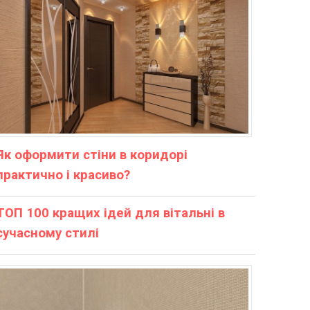
Як оформити стіни в коридорі
практично і красиво?
ТОП 100 кращих ідей для вітальні в
сучасному стилі