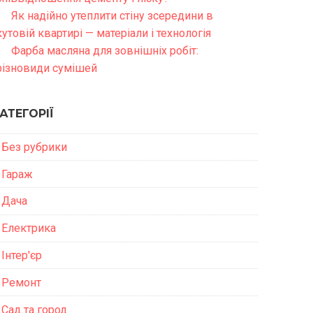
Як надійно утеплити стіну зсередини в
кутовій квартирі — матеріали і технологія
Фарба масляна для зовнішніх робіт:
різновиди сумішей
АТЕГОРІЇ
Без рубрики
Гараж
Дача
Електрика
Інтер'єр
Ремонт
Сад та город