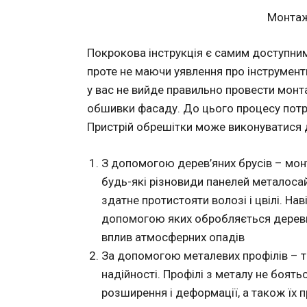
Монтаж
Покрокова інструкція є самим доступним
проте не маючи уявлення про інструмент
у вас не вийде правильно провести мон
обшивки фасаду. До цього процесу потрі
Пристрій обрешітки може виконуватися
З допомогою дерев’яних брусів – мон
будь-які різновиди панелей металоса
здатне протистояти волозі і цвілі. На
допомогою яких обробляється деревин
вплив атмосферних опадів
За допомогою металевих профілів – та
надійності. Профілі з металу не боять
розширення і деформації, а також їх п