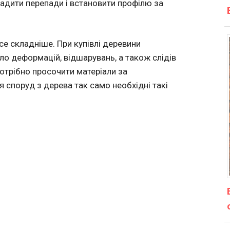
адити перепади і встановити профілю за
е складніше. При купівлі деревини
уло деформацій, відшарувань, а також слідів
потрібно просочити матеріали за
 споруд з дерева так само необхідні такі