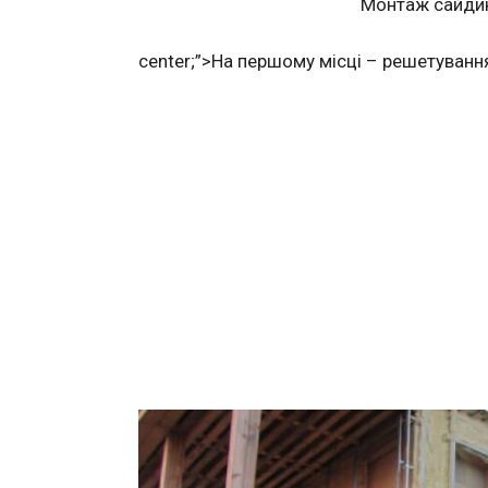
Монтаж сайдин
center;”>
На першому місці – решетування