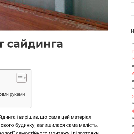
т сайдинга
воїми руками
айдинга і вирішив, що саме цей матеріал
свого будинку, залишилася сама малість.
нології самостійного монтажу і підготовки