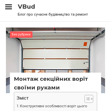
Skip
VBud
to
Блог про сучасне будівництво та ремонт
content
Без рубрики
Монтаж секційних воріт
своїми руками
Зміст
Конструктивні особливості воріт цього