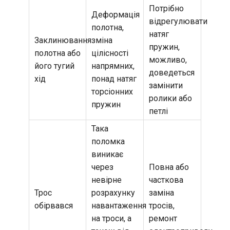
Потрібно
Деформація
відрегулювати
полотна,
натяг
Заклинювання
зміна
пружин,
полотна або
цілісності
можливо,
його тугий
напрямних,
доведеться
хід
понад натяг
замінити
торсіонних
ролики або
пружин
петлі
Така
поломка
виникає
через
Повна або
невірне
часткова
Трос
розрахунку
заміна
обірвався
навантаження
тросів,
на троси, а
ремонт