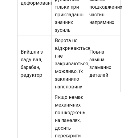
деформовані
тільки при
пошкоджених
прикладанні
частин
значних
напрямних
зусиль
Ворота не
відкриваються
Вийшли з
Повна
і не
ладу вал,
заміна
закриваються,
барабан,
зламаних
можливо, їх
редуктор
деталей
заклинило
наполовину
Якщо немає
механічних
пошкоджень
на панелях,
досить
перевірити