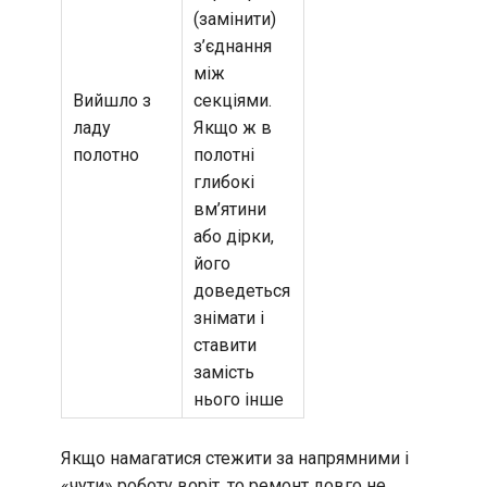
(замінити)
з’єднання
між
Вийшло з
секціями.
ладу
Якщо ж в
полотно
полотні
глибокі
вм’ятини
або дірки,
його
доведеться
знімати і
ставити
замість
нього інше
Якщо намагатися стежити за напрямними і
«чути» роботу воріт, то ремонт довго не