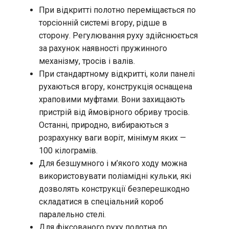
При відкритті полотно переміщається по
торсіонній системі вгору, рідше в
сторону. Регулювання руху здійснюється
за рахунок наявності пружинного
механізму, тросів і валів.
При стандартному відкритті, коли панелі
рухаються вгору, конструкція оснащена
храповими муфтами. Вони захищають
пристрій від ймовірного обриву тросів.
Останні, природно, вибираються з
розрахунку ваги воріт, мінімум яких —
100 кілограмів.
Для безшумного і м’якого ходу можна
використовувати поліамідні кульки, які
дозволять конструкції безперешкодно
складатися в спеціальний короб
паралельно стелі.
Для фіксованого руху полотна по