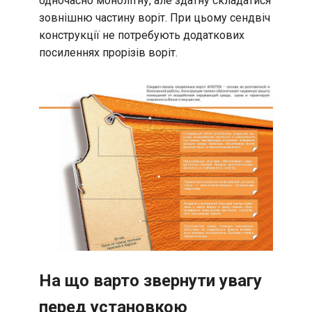
одночасно монолітну, але здатну складатися
зовнішню частину воріт. При цьому сендвіч
конструкції не потребують додаткових
посиленнях прорізів воріт.
На що варто звернути увагу
перед установкою