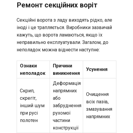
Ремонт секційних воріт
Секційні ворота з ладу виходять рідко, але
іноді і це трапляється. Виробники зазвичай
кажуть, що ворота ламаються, якщо їх
неправильно експлуатували. Загалом, до
неполадок можна віднести наступне:
Ознаки
Причини
Усунення
неполадок
виникнення
Деформація
Скрип,
напрямних
Очищення
скрегіт,
або
всіх пазів,
інший шум
забруднення
змазування
при русі
рухомої
напрямних
полотен
частини
конструкції