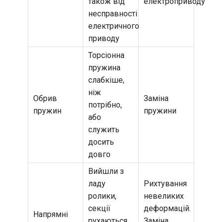
також від
електроприводу
несправності
електричного
приводу
Торсіонна
пружина
слабкіше,
ніж
Обрив
Заміна
потрібно,
пружин
пружини
або
служить
досить
довго
Вийшли з
ладу
Рихтування
ролики,
невеликих
секції
деформацій.
Напрямні
рухаються
Заміна