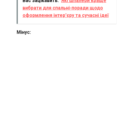
Вас зацікавить:
Які шпалери краще
вибрати для спальні-поради щодо
оформлення інтер'єру та сучасні ідеї
Мінус: