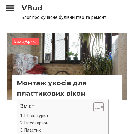
Skip
VBud
to
Блог про сучасне будівництво та ремонт
content
Без рубрики
Монтаж укосів для
пластикових вікон
Зміст
Штукатурка
Гіпсокартон
Пластик