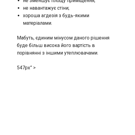
не зменшує площу приміщення;
не навантажує стіни;
хороша агдезія з будь-якими
матеріалами.
Мабуть, єдиним мінусом даного рішення
буде більш висока його вартість в
порівнянні з іншими утеплювачами.
547px” >