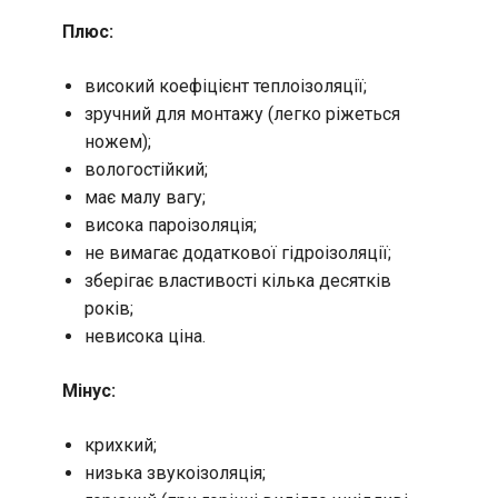
Плюс:
високий коефіцієнт теплоізоляції;
зручний для монтажу (легко ріжеться
ножем);
вологостійкий;
має малу вагу;
висока пароізоляція;
не вимагає додаткової гідроізоляції;
зберігає властивості кілька десятків
років;
невисока ціна.
Мінус:
крихкий;
низька звукоізоляція;