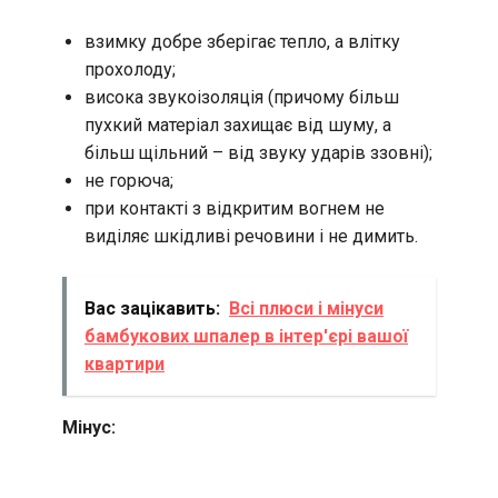
взимку добре зберігає тепло, а влітку
прохолоду;
висока звукоізоляція (причому більш
пухкий матеріал захищає від шуму, а
більш щільний – від звуку ударів ззовні);
не горюча;
при контакті з відкритим вогнем не
виділяє шкідливі речовини і не димить.
Вас зацікавить:
Всі плюси і мінуси
бамбукових шпалер в інтер'єрі вашої
квартири
Мінус: