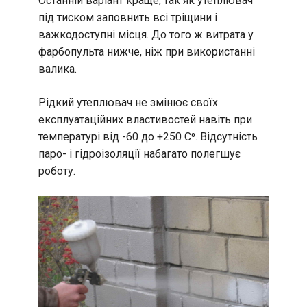
Останній варіант краще, так як утеплювач
під тиском заповнить всі тріщини і
важкодоступні місця. До того ж витрата у
фарбопульта нижче, ніж при використанні
валика.
Рідкий утеплювач не змінює своїх
експлуатаційних властивостей навіть при
температурі від -60 до +250 С⁰. Відсутність
паро- і гідроізоляції набагато полегшує
роботу.