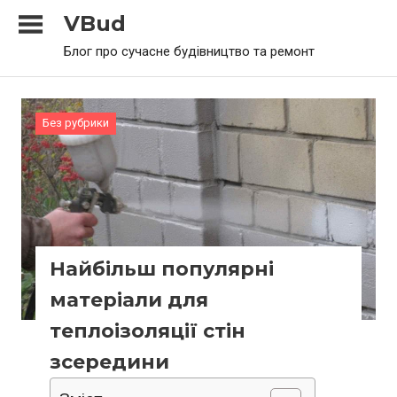
Skip
VBud
to
Блог про сучасне будівництво та ремонт
content
Без рубрики
Найбільш популярні
матеріали для
теплоізоляції стін
зсередини