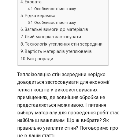
Ековата
Особливості монтажу
Рідка кераміка
Особливості монтажу
Загальні вимоги до матеріалів
Який матеріал застосувати
Технологія утеплення стін зсередини
Вартість матеріалів утеплювачів
Бліц-поради
Теплоізоляцію стін зсередини нерідко
доводиться застосовувати для економії
тепла і коштів у використовуваних
приміщеннях, де зовнішня обробка не
представляється можливою. І питання
вибору матеріалу для проведення робіт стає
найбільш важливим. Що ж вибрати? Як
правильно утеплити стіни? Поговоримо про
це в даній статті.