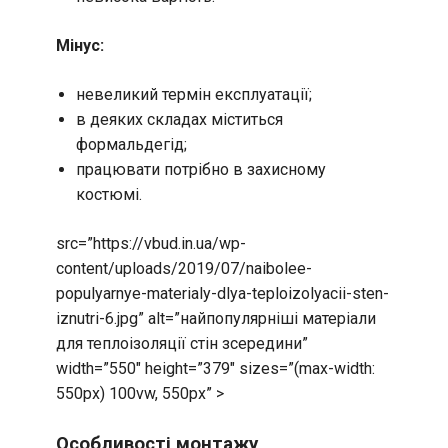
Мінус:
невеликий термін експлуатації;
в деяких складах міститься
формальдегід;
працювати потрібно в захисному
костюмі.
src=”https://vbud.in.ua/wp-
content/uploads/2019/07/naibolee-
populyarnye-materialy-dlya-teploizolyacii-sten-
iznutri-6.jpg” alt=”найпопулярніші матеріали
для теплоізоляції стін зсередини”
width=”550″ height=”379″ sizes=”(max-width:
550px) 100vw, 550px” >
Особливості монтажу