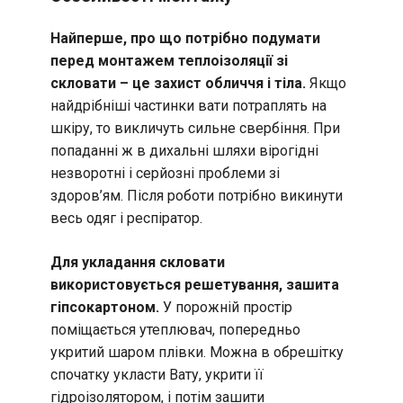
Найперше, про що потрібно подумати
перед монтажем теплоізоляції зі
скловати – це захист обличчя і тіла.
Якщо
найдрібніші частинки вати потраплять на
шкіру, то викличуть сильне свербіння. При
попаданні ж в дихальні шляхи вірогідні
незворотні і серйозні проблеми зі
здоров’ям. Після роботи потрібно викинути
весь одяг і респіратор.
Для укладання скловати
використовується решетування, зашита
гіпсокартоном.
У порожній простір
поміщається утеплювач, попередньо
укритий шаром плівки. Можна в обрешітку
спочатку укласти Вату, укрити її
гідроізолятором, і потім зашити