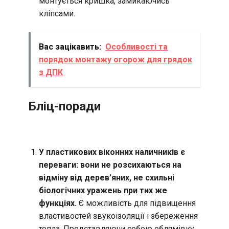
монтується кришка, замикаючись
кліпсами.
Вас зацікавить:
Особливості та
порядок монтажу огорож для грядок
з ДПК
Бліц-поради
У пластикових віконних наличників є
переваги: вони не розсихаються на
відміну від дерев’яних, не схильні
біологічних уражень при тих же
функціях.
Є можливість для підвищення
властивостей звукоізоляції і збереження
тепла. Представляючи собою облямівку