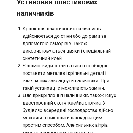
Установка пластикових
наличників
Кріплення пластикових наличників
здійснюється до стіни або до рами за
допомогою саморізів. Також
використовуються цвяхи і спеціальний
синтетичний клей.
Є знімні види, коли на вікна необхідно
поставити металеві кріпильні деталі і
вже на них заклацнути наличники. При
такій установці є можливість заміни.
Для прикріплення наличників також існує
двосторонній скотч-клейка стрічка. У
будівлях всередині господарства дійсно
можливо прикріпити накладки цим
простим способом. Але сильних вітрів
така установка планки може не