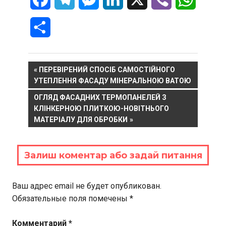
Отправить
Навигация
PREVIOUS
ПЕРЕВІРЕНИЙ СПОСІБ САМОСТІЙНОГО
POST:
УТЕПЛЕННЯ ФАСАДУ МІНЕРАЛЬНОЮ ВАТОЮ
по
NEXT
ОГЛЯД ФАСАДНИХ ТЕРМОПАНЕЛЕЙ З
записям
POST:
КЛІНКЕРНОЮ ПЛИТКОЮ-НОВІТНЬОГО
МАТЕРІАЛУ ДЛЯ ОБРОБКИ
Залиш коментар або задай питання
Ваш адрес email не будет опубликован.
Обязательные поля помечены
*
Комментарий
*