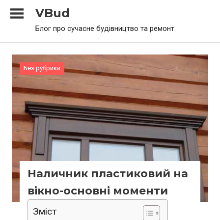
Skip
VBud
to
Блог про сучасне будівництво та ремонт
content
Без рубрики
Наличник пластиковий на
вікно-основні моменти
Зміст