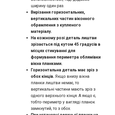
ширину один раз.
Вирізання горизонтальних,
вертикальних частин віконного
обрамлення з купленого
матеріалу.
На кожному розі деталь лиштви
зрізається під кутом 45 градусів в
місцях стикуванні для
формування периметра облямівки
вікна планками.
Горизонтальна деталь має зріз з
обох кінців.
Якщо внизу вікна
планки лиштви немає, то
вертикальні частини мають зріз з
одного верхнього кінця. А якщо є,
тобто-периметр у вигляді планок
замкнутий, то з обох.
При установці верхньої планки на