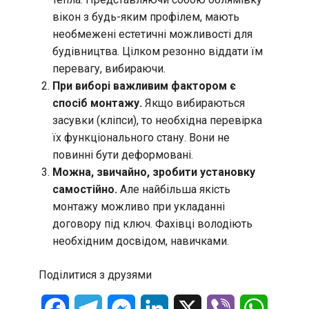
вікон з будь-яким профілем, мають
необмежені естетичні можливості для
будівництва. Цілком резонно віддати їм
перевагу, вибираючи.
При виборі важливим фактором є
спосіб монтажу.
Якщо вибираються
засувки (кліпси), то необхідна перевірка
їх функціонального стану. Вони не
повинні бути деформовані.
Можна, звичайно, зробити установку
самостійно.
Але найбільша якість
монтажу можливо при укладанні
договору під ключ. Фахівці володіють
необхідним досвідом, навичками.
Поділитися з друзями
Facebook
Telegram
Messenger
LinkedIn
X
Viber
WhatsA