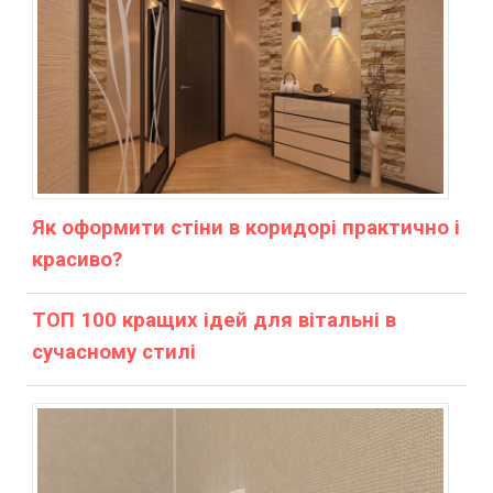
Як оформити стіни в коридорі практично і
красиво?
ТОП 100 кращих ідей для вітальні в
сучасному стилі