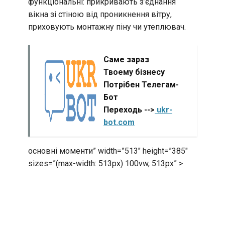
функціональні: прикривають з’єднання
вікна зі стіною від проникнення вітру,
приховують монтажну піну чи утеплювач.
Саме зараз
Твоему бізнесу
Потрібен Телегам-
Бот
Переходь -->
ukr-
bot.com
основні моменти” width=”513″ height=”385″
sizes=”(max-width: 513px) 100vw, 513px” >