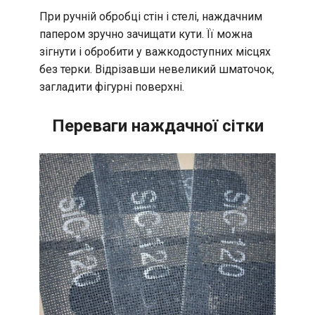
При ручній обробці стін і стелі, наждачним
папером зручно зачищати кути. Її можна
зігнути і обробити у важкодоступних місцях
без терки. Відрізавши невеликий шматочок,
загладити фігурні поверхні.
Переваги наждачної сітки