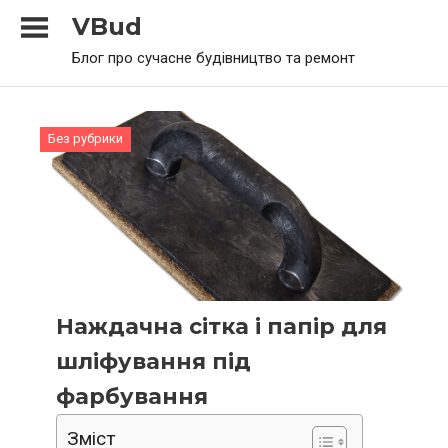
Skip
VBud
to
Блог про сучасне будівництво та ремонт
content
Без рубрики
Наждачна сітка і папір для
шліфування під
фарбування
Зміст