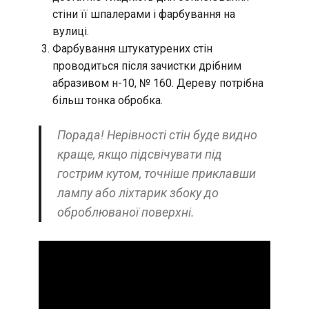
стіни її шпалерами і фарбування на
вулиці.
Фарбування штукатурених стін
проводиться після зачистки дрібним
абразивом н-10, № 160. Дереву потрібна
більш тонка обробка.
Порада! Нерівності стін буде видно
краще, якщо підсвічувати під
гострим кутом, точніше приклавши
лампу або ліхтарик збоку до
оброблюваної поверхні.