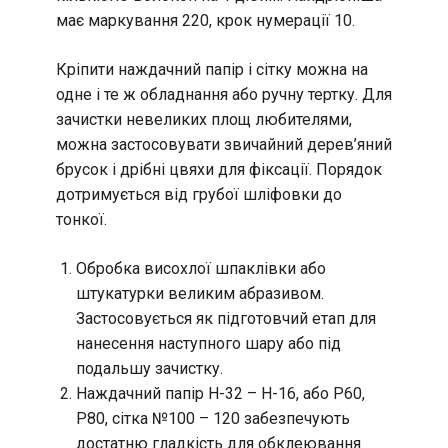
має маркування 220, крок нумерації 10.
Кріпити наждачний папір і сітку можна на
одне і те ж обладнання або ручну тертку. Для
зачистки невеликих площ любителями,
можна застосовувати звичайний дерев’яний
брусок і дрібні цвяхи для фіксації. Порядок
дотримується від грубої шліфовки до
тонкої.
Обробка висохлої шпаклівки або
штукатурки великим абразивом.
Застосовується як підготовчий етап для
нанесення наступного шару або під
подальшу зачистку.
Наждачний папір Н-32 – Н-16, або Р60,
Р80, сітка №100 – 120 забезпечують
достатню гладкість для обклеювання