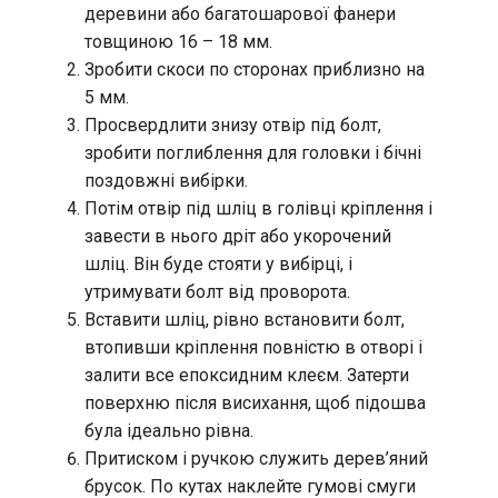
деревини або багатошарової фанери
товщиною 16 – 18 мм.
Зробити скоси по сторонах приблизно на
5 мм.
Просвердлити знизу отвір під болт,
зробити поглиблення для головки і бічні
поздовжні вибірки.
Потім отвір під шліц в голівці кріплення і
завести в нього дріт або укорочений
шліц. Він буде стояти у вибірці, і
утримувати болт від проворота.
Вставити шліц, рівно встановити болт,
втопивши кріплення повністю в отворі і
залити все епоксидним клеєм. Затерти
поверхню після висихання, щоб підошва
була ідеально рівна.
Притиском і ручкою служить дерев’яний
брусок. По кутах наклейте гумові смуги