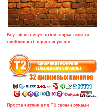
Внутрішні несучі стіни: нормативи та
особливості перепланування
Проста антена для Т2 своїми руками