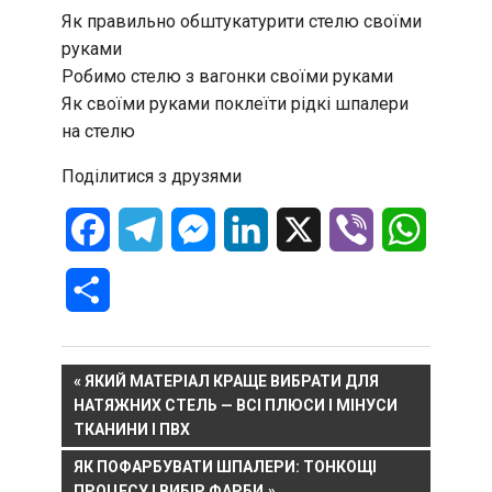
Як правильно обштукатурити стелю своїми
руками
Робимо стелю з вагонки своїми руками
Як своїми руками поклеїти рідкі шпалери
на стелю
Поділитися з друзями
Facebook
Telegram
Messenger
LinkedIn
X
Viber
WhatsA
Отправить
Навигация
PREVIOUS
ЯКИЙ МАТЕРІАЛ КРАЩЕ ВИБРАТИ ДЛЯ
POST:
НАТЯЖНИХ СТЕЛЬ — ВСІ ПЛЮСИ І МІНУСИ
по
ТКАНИНИ І ПВХ
записям
NEXT
ЯК ПОФАРБУВАТИ ШПАЛЕРИ: ТОНКОЩІ
POST:
ПРОЦЕСУ І ВИБІР ФАРБИ