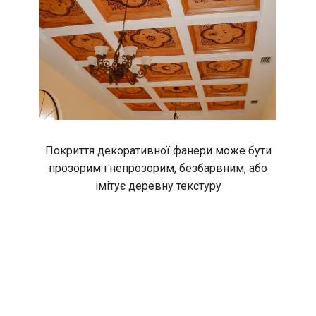
Покриття декоративної фанери може бути
прозорим і непрозорим, безбарвним, або
імітує деревну текстуру