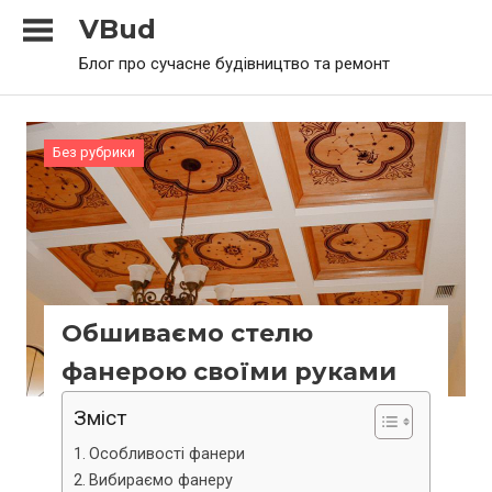
Skip
VBud
to
Блог про сучасне будівництво та ремонт
content
Без рубрики
Обшиваємо стелю
фанерою своїми руками
Зміст
Особливості фанери
Вибираємо фанеру