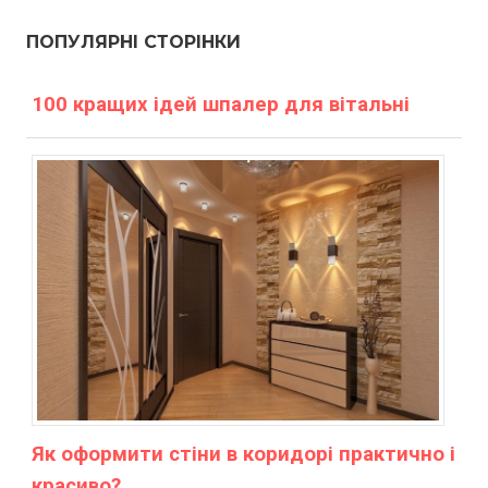
ПОПУЛЯРНІ СТОРІНКИ
100 кращих ідей шпалер для вітальні
Як оформити стіни в коридорі практично і
красиво?