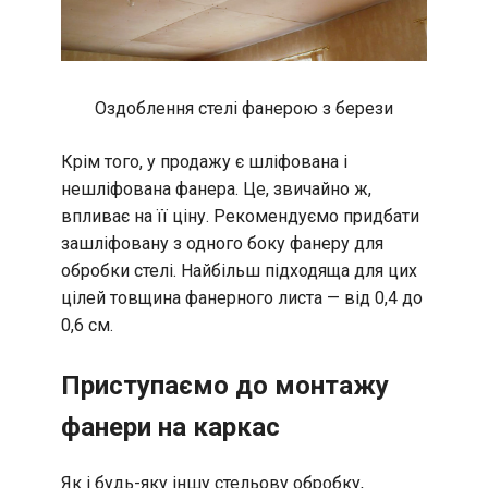
Оздоблення стелі фанерою з берези
Крім того, у продажу є шліфована і
нешліфована фанера. Це, звичайно ж,
впливає на її ціну. Рекомендуємо придбати
зашліфовану з одного боку фанеру для
обробки стелі. Найбільш підходяща для цих
цілей товщина фанерного листа — від 0,4 до
0,6 см.
Приступаємо до монтажу
фанери на каркас
Як і будь-яку іншу стельову обробку,