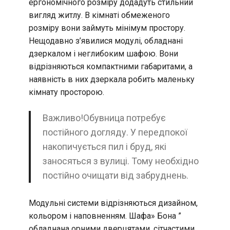
ергономічного розміру додадуть стильний
вигляд житлу. В кімнаті обмеженого
розміру вони займуть мінімум простору.
Нещодавно з’явилися модулі, обладнані
дзеркалом і неглибоким шафою. Вони
відрізняються компактними габаритами, а
наявність в них дзеркала робить маленьку
кімнату просторою.
Важливо!Обувница потребує
постійного догляду. У передпокої
накопичується пил і бруд, які
заносяться з вулиці. Тому необхідно
постійно очищати від забруднень.
Модульні системи відрізняються дизайном,
кольором і наповненням. Шафа» Бона ”
обладнана орними дверцятами, сітчастими