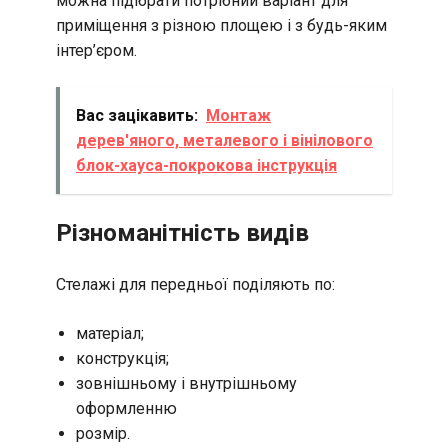
можна підібрати потрібний варіант для
приміщення з різною площею і з будь-яким
інтер’єром.
Вас зацікавить:
Монтаж
дерев'яного, металевого і вінілового
блок-хауса-покрокова інструкція
Різноманітність видів
Стелажі для передньої поділяють по:
матеріал;
конструкція;
зовнішньому і внутрішньому
оформленню
розмір.