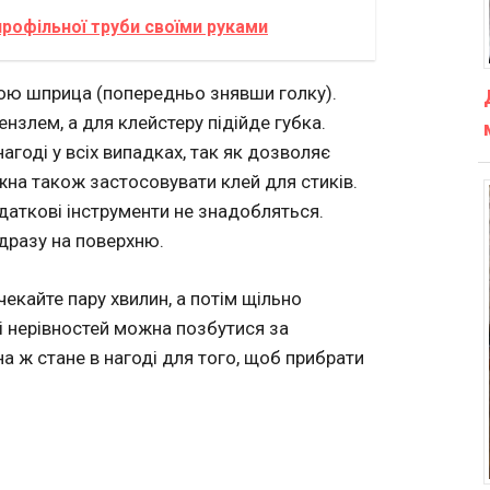
профільної труби своїми руками
ою шприца (попередньо знявши голку).
нзлем, а для клейстеру підійде губка.
агоді у всіх випадках, так як дозволяє
на також застосовувати клей для стиків.
одаткові інструменти не знадобляться.
дразу на поверхню.
екайте пару хвилин, а потім щільно
 і нерівностей можна позбутися за
а ж стане в нагоді для того, щоб прибрати