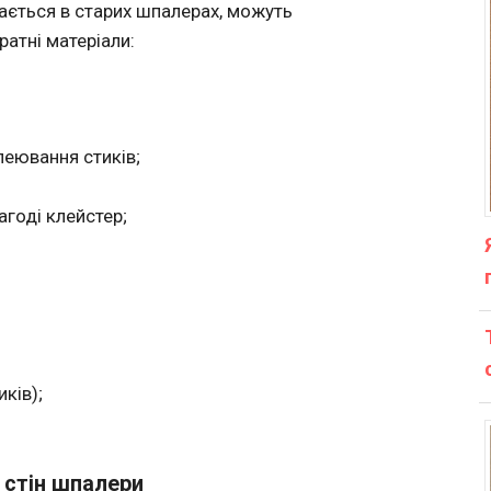
ається в старих шпалерах, можуть
ратні матеріали:
леювання стиків;
годі клейстер;
ків);
 стін шпалери