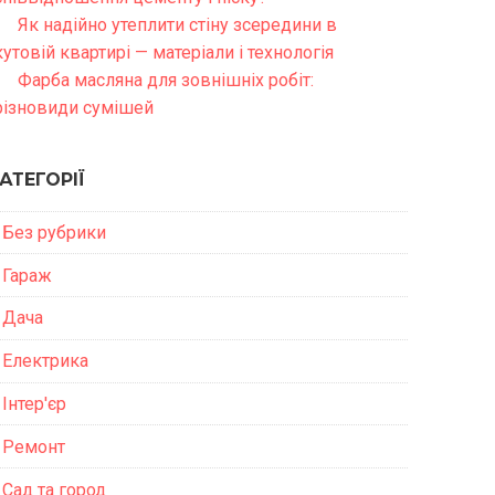
Як надійно утеплити стіну зсередини в
кутовій квартирі — матеріали і технологія
Фарба масляна для зовнішніх робіт:
різновиди сумішей
АТЕГОРІЇ
Без рубрики
Гараж
Дача
Електрика
Інтер'єр
Ремонт
Сад та город