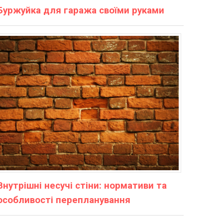
Буржуйка для гаража своїми руками
Внутрішні несучі стіни: нормативи та
особливості перепланування