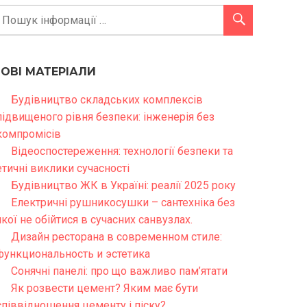
НОВІ МАТЕРІАЛИ
Будівництво складських комплексів
підвищеного рівня безпеки: інженерія без
компромісів
Відеоспостереження: технології безпеки та
етичні виклики сучасності
Будівництво ЖК в Україні: реалії 2025 року
Електричні рушникосушки – сантехніка без
якої не обійтися в сучасних санвузлах.
Дизайн ресторана в современном стиле:
функциональность и эстетика
Сонячні панелі: про що важливо пам’ятати
Як розвести цемент? Яким має бути
співвідношення цементу і піску?