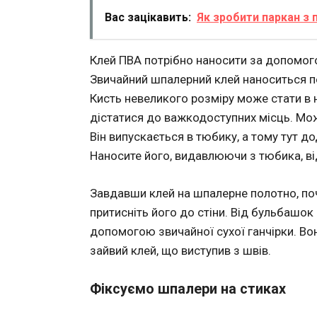
Вас зацікавить:
Як зробити паркан з 
Клей ПВА потрібно наносити за допомог
Звичайний шпалерний клей наноситься пе
Кисть невеликого розміру може стати в н
дістатися до важкодоступних місць. Мож
Він випускається в тюбику, а тому тут д
Наносите його, видавлюючи з тюбика, ві
Завдавши клей на шпалерне полотно, поч
притисніть його до стіни. Від бульбашок
допомогою звичайної сухої ганчірки. Вон
зайвий клей, що виступив з швів.
Фіксуємо шпалери на стиках