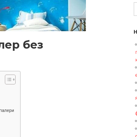
лер без
шпалери