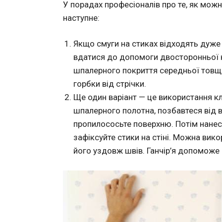
У порадах професіоналів про те, як можн
наступне:
Якщо смуги на стиках відходять дуже 
вдатися до допомоги двосторонньої к
шпалерного покриття середньої товщи
горбки від стрічки.
Ще один варіант — це використання кл
шпалерного полотна, позбавтеся від в
пропилососьте поверхню. Потім нанес
зафіксуйте стики на стіні. Можна вик
його уздовж швів. Ганчір’я допоможе