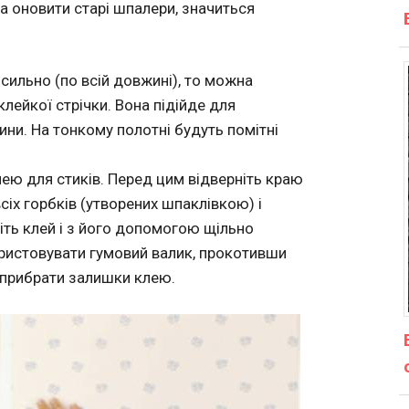
а оновити старі шпалери, значиться
сильно (по всій довжині), то можна
лейкої стрічки. Вона підійде для
ни. На тонкому полотні будуть помітні
ею для стиків. Перед цим відверніть краю
сіх горбків (утворених шпаклівкою) і
іть клей і з його допомогою щільно
ористовувати гумовий валик, прокотивши
 прибрати залишки клею.