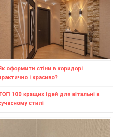
Як оформити стіни в коридорі
практично і красиво?
ТОП 100 кращих ідей для вітальні в
сучасному стилі