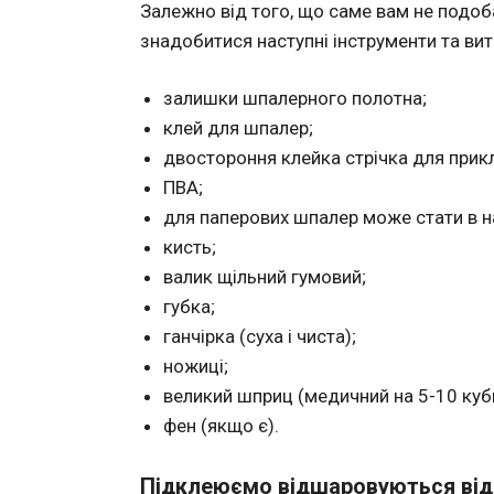
Залежно від того, що саме вам не подоб
знадобитися наступні інструменти та вит
залишки шпалерного полотна;
клей для шпалер;
двостороння клейка стрічка для прик
ПВА;
для паперових шпалер може стати в на
кисть;
валик щільний гумовий;
губка;
ганчірка (суха і чиста);
ножиці;
великий шприц (медичний на 5-10 куби
фен (якщо є).
Підклеюємо відшаровуються від