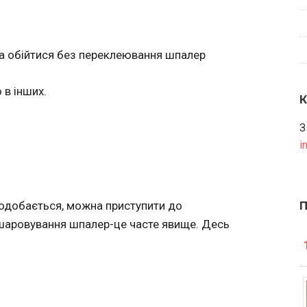
а обійтися без переклеювання шпалер
 в інших.
З
i
 подобається, можна приступити до
дшаровування шпалер-це часте явище. Десь