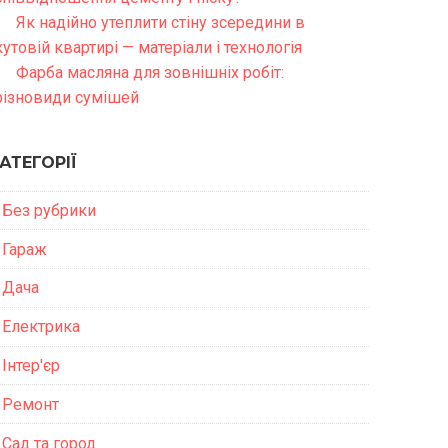
Як надійно утеплити стіну зсередини в
кутовій квартирі — матеріали і технологія
Фарба масляна для зовнішніх робіт:
різновиди сумішей
АТЕГОРІЇ
Без рубрики
Гараж
Дача
Електрика
Інтер'єр
Ремонт
Сад та город