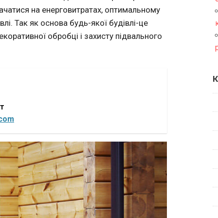
начатися на енерговитратах, оптимальному
влі. Так як основа будь-якої будівлі-це
екоративної обробці і захисту підвального
К
от
.com