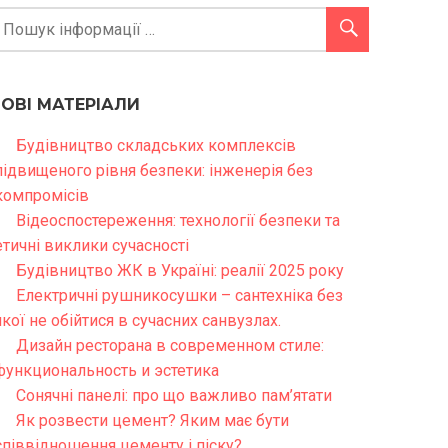
НОВІ МАТЕРІАЛИ
Будівництво складських комплексів
підвищеного рівня безпеки: інженерія без
компромісів
Відеоспостереження: технології безпеки та
етичні виклики сучасності
Будівництво ЖК в Україні: реалії 2025 року
Електричні рушникосушки – сантехніка без
якої не обійтися в сучасних санвузлах.
Дизайн ресторана в современном стиле:
функциональность и эстетика
Сонячні панелі: про що важливо пам’ятати
Як розвести цемент? Яким має бути
співвідношення цементу і піску?