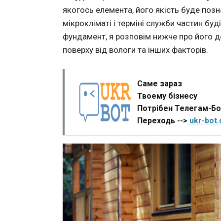
якогось елемента, його якість буде поз
мікрокліматі і терміні служби частин буді
фундамент, я розповім нижче про його д
поверху від вологи та інших факторів.
Саме зараз
Твоему бізнесу
Потрібен Телегам-Б
Переходь -->
ukr-bot