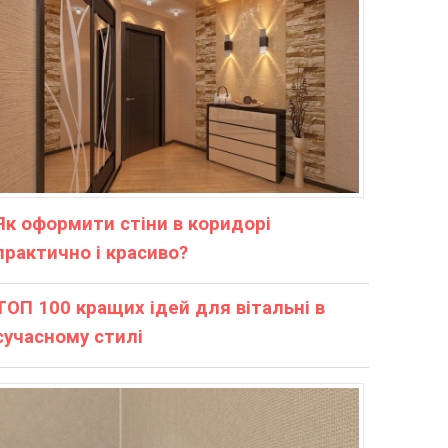
Як оформити стіни в коридорі
практично і красиво?
ТОП 100 кращих ідей для вітальні в
сучасному стилі