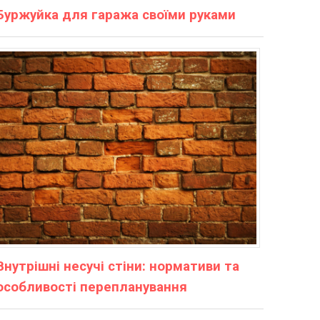
Буржуйка для гаража своїми руками
Внутрішні несучі стіни: нормативи та
особливості перепланування