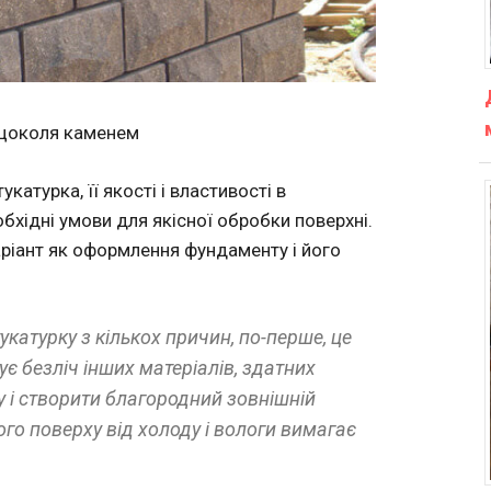
цоколя каменем
турка, її якості і властивості в
бхідні умови для якісної обробки поверхні.
ріант як оформлення фундаменту і його
укатурку з кількох причин, по-перше, це
нує безліч інших матеріалів, здатних
у і створити благородний зовнішній
го поверху від холоду і вологи вимагає