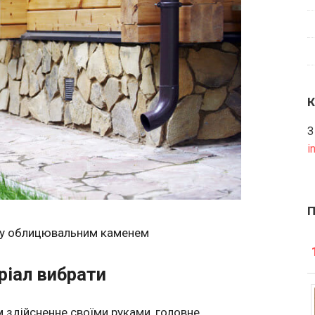
З
i
у облицювальним каменем
ріал вибрати
здійсненне своїми руками, головне,