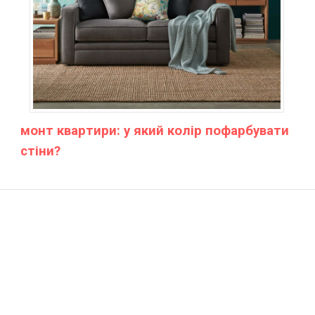
монт квартири: у який колір пофарбувати
стіни?