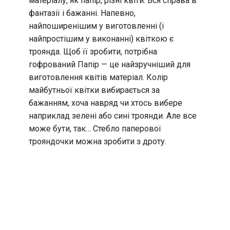
матеріалу, як папір, різні квіти. Вся справа в
фантазії і бажанні. Напевно,
найпоширенішим у виготовленні (і
найпростішим у виконанні) квіткою є
троянда. Щоб її зробити, потрібна
гофрований Папір — це найзручніший для
виготовлення квітів матеріал. Колір
майбутньої квітки вибирається за
бажанням, хоча навряд чи хтось вибере
наприклад зелені або сині троянди. Але все
може бути, так… Стебло паперової
трояндочки можна зробити з дроту.