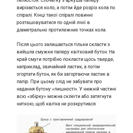
пелюсток. Спочатку з аркуша паперу
вирізається коло, а потім йде розріз кола по
спіралі. Кінці такої спіралі повинні
розташовуватися по одній лінії в
діаметрально протилежних точках кола.
Після цього залишається тільки скласти з
вийшла смужки паперу квітковий бутон. На
край смуги потрібно покласти щось тверде,
наприклад, звичайний ластик, а потім
згортати бутон, як би загортаючи ластик в
папір. При цьому слід не забувати про
надання бутону «пишності». У нижній частині
всю «збірку» можна склеїти або затягнути
ниткою, щоб квітка не розкрутився.