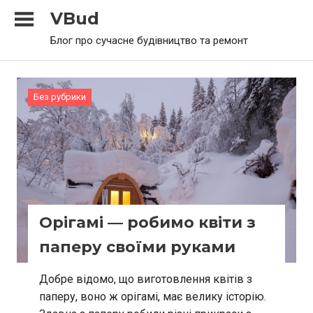
Skip
VBud
to
Блог про сучасне будівництво та ремонт
content
Без рубрики
Орігамі — робимо квіти з
паперу своїми руками
Добре відомо, що виготовлення квітів з
паперу, воно ж орігамі, має велику історію.