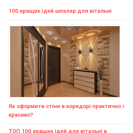
100 кращих ідей шпалер для вітальні
Як оформити стіни в коридорі практично і
красиво?
ТОП 100 кращих ідей для вітальні в