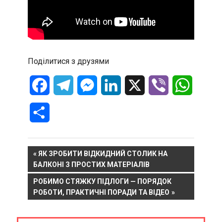
Поділитися з друзями
Facebook
Telegram
Messenger
LinkedIn
X
Viber
WhatsA
Отправить
Навигация
PREVIOUS
ЯК ЗРОБИТИ ВІДКИДНИЙ СТОЛИК НА
POST:
БАЛКОНІ З ПРОСТИХ МАТЕРІАЛІВ
по
NEXT
РОБИМО СТЯЖКУ ПІДЛОГИ — ПОРЯДОК
записям
POST:
РОБОТИ, ПРАКТИЧНІ ПОРАДИ ТА ВІДЕО