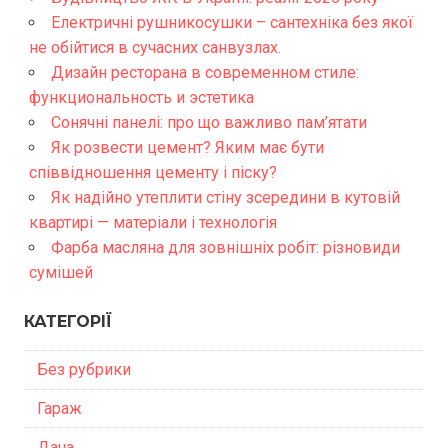
Електричні рушникосушки – сантехніка без якої
не обійтися в сучасних санвузлах.
Дизайн ресторана в современном стиле:
функциональность и эстетика
Сонячні панелі: про що важливо пам’ятати
Як розвести цемент? Яким має бути
співвідношення цементу і піску?
Як надійно утеплити стіну зсередини в кутовій
квартирі — матеріали і технологія
Фарба масляна для зовнішніх робіт: різновиди
сумішей
КАТЕГОРІЇ
Без рубрики
Гараж
Дача