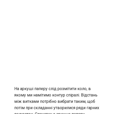
На аркуші паперу слід розмітити коло, в
якому ми намітимо контур спіралі. Відстань
між витками потрібно вибрати таким, щоб
потім при складанні утворилися ряди гарних