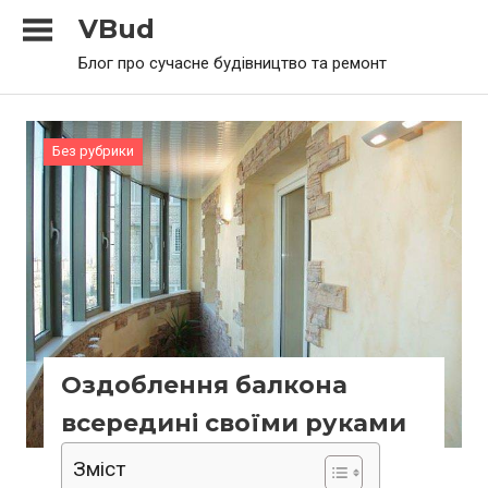
Skip
VBud
to
Блог про сучасне будівництво та ремонт
content
Без рубрики
Оздоблення балкона
всередині своїми руками
Зміст