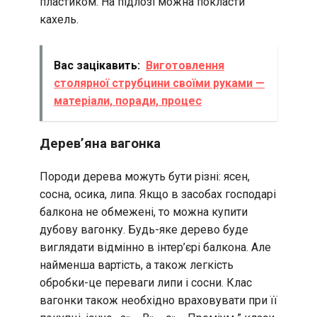
пластиком. На підлозі можна покласти
кахель.
Вас зацікавить:
Виготовлення
столярної струбцини своїми руками —
матеріали, поради, процес
Дерев’яна вагонка
Породи дерева можуть бути різні: ясен,
сосна, осика, липа. Якщо в засобах господарі
балкона не обмежені, то можна купити
дубову вагонку. Будь-яке дерево буде
виглядати відмінно в інтер’єрі балкона. Але
найменша вартість, а також легкість
обробки-це переваги липи і сосни. Клас
вагонки також необхідно враховувати при її