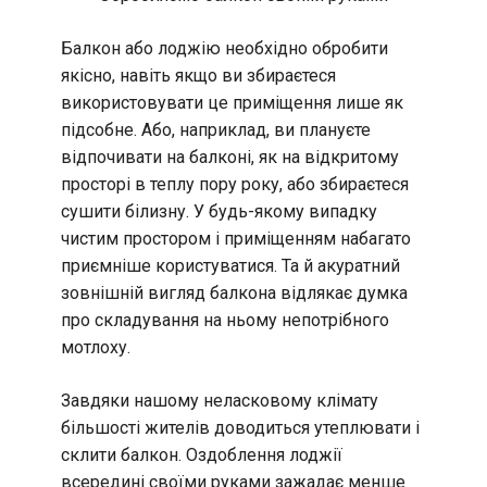
Балкон або лоджію необхідно обробити
якісно, навіть якщо ви збираєтеся
використовувати це приміщення лише як
підсобне. Або, наприклад, ви плануєте
відпочивати на балконі, як на відкритому
просторі в теплу пору року, або збираєтеся
сушити білизну. У будь-якому випадку
чистим простором і приміщенням набагато
приємніше користуватися. Та й акуратний
зовнішній вигляд балкона відлякає думка
про складування на ньому непотрібного
мотлоху.
Завдяки нашому неласковому клімату
більшості жителів доводиться утеплювати і
склити балкон. Оздоблення лоджії
всередині своїми руками зажадає менше