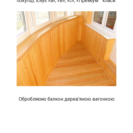
покупці, існує «а», «В», «с», «Преміум ” класи.
Обробляємо балкон дерев’яною вагонкою