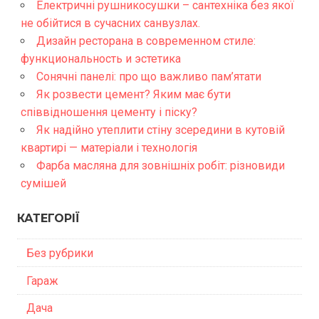
Електричні рушникосушки – сантехніка без якої
не обійтися в сучасних санвузлах.
Дизайн ресторана в современном стиле:
функциональность и эстетика
Сонячні панелі: про що важливо пам’ятати
Як розвести цемент? Яким має бути
співвідношення цементу і піску?
Як надійно утеплити стіну зсередини в кутовій
квартирі — матеріали і технологія
Фарба масляна для зовнішніх робіт: різновиди
сумішей
КАТЕГОРІЇ
Без рубрики
Гараж
Дача