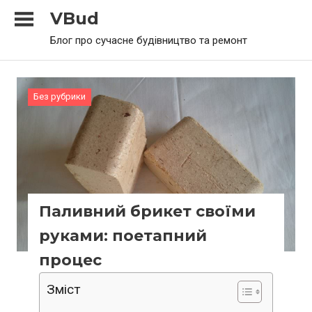
Skip
VBud
to
Блог про сучасне будівництво та ремонт
content
Без рубрики
Паливний брикет своїми
руками: поетапний
процес
Зміст