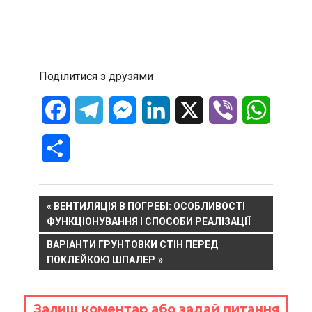
Поділитися з друзями
Facebook
Telegram
Messenger
LinkedIn
X
Viber
WhatsA
Отправить
Навигация
PREVIOUS
ВЕНТИЛЯЦІЯ В ПОГРЕБІ: ОСОБЛИВОСТІ
POST:
ФУНКЦІОНУВАННЯ І СПОСОБИ РЕАЛІЗАЦІЇ
по
NEXT
ВАРІАНТИ ГРУНТОВКИ СТІН ПЕРЕД
записям
POST:
ПОКЛЕЙКОЮ ШПАЛЕР
Залиш коментар або задай питання