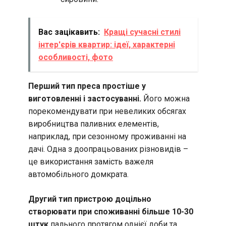
Вас зацікавить:
Кращі сучасні стилі
інтер'єрів квартир: ідеї, характерні
особливості, фото
Перший тип преса простіше у
виготовленні і застосуванні.
Його можна
порекомендувати при невеликих обсягах
виробництва паливних елементів,
наприклад, при сезонному проживанні на
дачі. Одна з доопрацьованих різновидів –
це використання замість важеля
автомобільного домкрата.
Другий тип пристрою доцільно
створювати при споживанні більше 10-30
штук
пального протягом однієї доби та