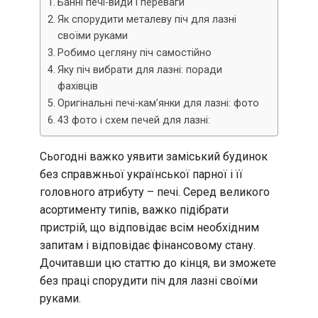
Банні печі-види і переваги
Як спорудити металеву піч для лазні
своїми руками
Робимо цегляну піч самостійно
Яку піч вибрати для лазні: поради
фахівців
Оригінальні печі-кам’янки для лазні: фото
43 фото і схем печей для лазні:
Сьогодні важко уявити заміський будинок
без справжньої української парної і її
головного атрибуту – печі. Серед великого
асортименту типів, важко підібрати
пристрій, що відповідає всім необхідним
запитам і відповідає фінансовому стану.
Дочитавши цю статтю до кінця, ви зможете
без праці спорудити піч для лазні своїми
руками.