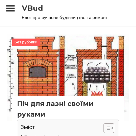
Skip
VBud
to
Блог про сучасне будівництво та ремонт
content
Без рубрики
Піч для лазні своїми
руками
Зміст