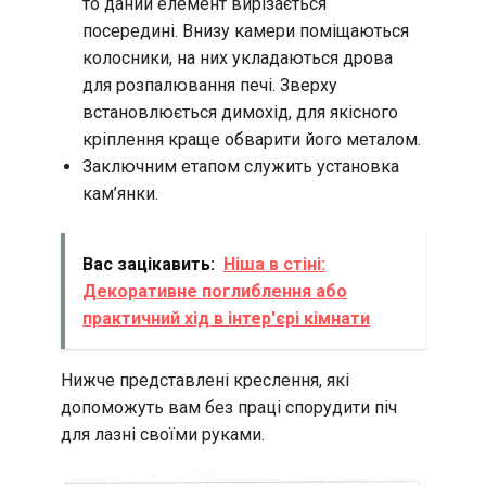
то даний елемент вирізається
посередині. Внизу камери поміщаються
колосники, на них укладаються дрова
для розпалювання печі. Зверху
встановлюється димохід, для якісного
кріплення краще обварити його металом.
Заключним етапом служить установка
кам’янки.
Вас зацікавить:
Ніша в стіні:
Декоративне поглиблення або
практичний хід в інтер'єрі кімнати
Нижче представлені креслення, які
допоможуть вам без праці спорудити піч
для лазні своїми руками.