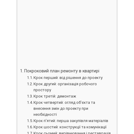
Покроковий план ремонту в квартирі
Крок перший: від рішення до проекту
Крок другий: організація робочого
простору
Крок третій: демонтаж
Крок четвертий: огляд об’єкта та
внесення змін до проекту при
необхідності
Крок п’ятий: перша закупівля матеріалів
Крок шостий: конструкції та комунікації
Крок сьомий: вирівнювання і реставрація