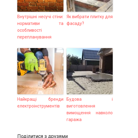
Внутрішні несучі стіни:
Як вибрати плитку для
нормативи та
фасаду?
особливості
перепланування
Найкращі бренди
Будова і
електроінструментів
виготовлення
вимощення навколо
гаража
Поділитися з друзями