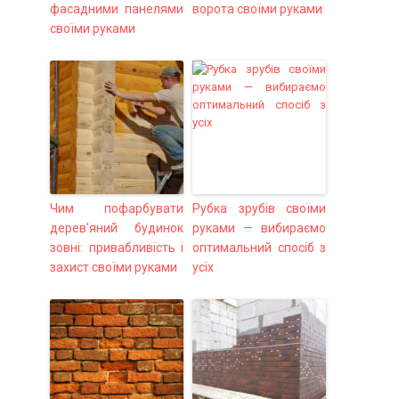
фасадними панелями
ворота своїми руками
своїми руками
Чим пофарбувати
Рубка зрубів своїми
дерев’яний будинок
руками — вибираємо
зовні: привабливість і
оптимальний спосіб з
захист своїми руками
усіх