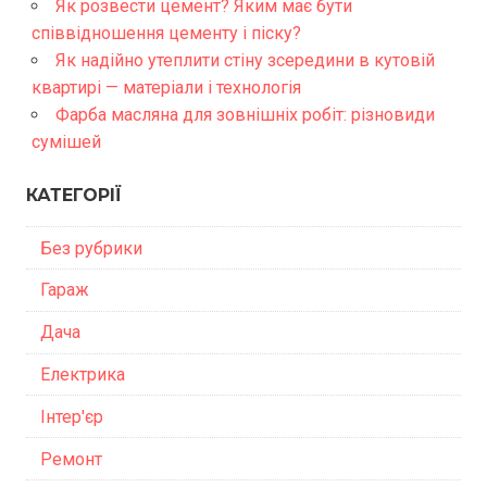
Як розвести цемент? Яким має бути
співвідношення цементу і піску?
Як надійно утеплити стіну зсередини в кутовій
квартирі — матеріали і технологія
Фарба масляна для зовнішніх робіт: різновиди
сумішей
КАТЕГОРІЇ
Без рубрики
Гараж
Дача
Електрика
Інтер'єр
Ремонт