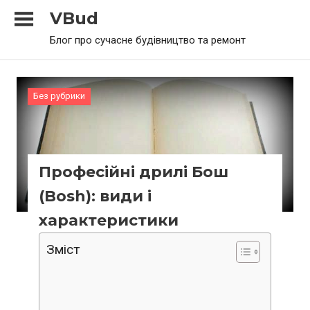
Skip
VBud
to
Блог про сучасне будівництво та ремонт
content
Без рубрики
Професійні дрилі Бош
(Bosh): види і
характеристики
Зміст