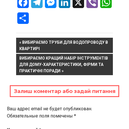
Facebook
Telegram
Messenger
LinkedIn
X
Viber
WhatsA
Отправить
Навигация
PREVIOUS
ВИБИРАЄМО ТРУБИ ДЛЯ ВОДОПРОВОДУ В
POST:
КВАРТИРІ
по
NEXT
ВИБИРАЄМО КРАЩИЙ НАБІР ІНСТРУМЕНТІВ
записям
POST:
ДЛЯ ДОМУ-ХАРАКТЕРИСТИКИ, ФІРМИ ТА
ПРАКТИЧНІ ПОРАДИ
Залиш коментар або задай питання
Ваш адрес email не будет опубликован.
Обязательные поля помечены
*