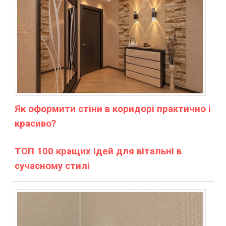
Як оформити стіни в коридорі практично і
красиво?
ТОП 100 кращих ідей для вітальні в
сучасному стилі