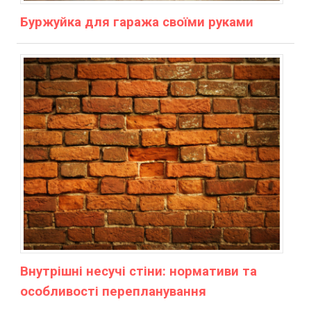
Буржуйка для гаража своїми руками
Внутрішні несучі стіни: нормативи та
особливості перепланування