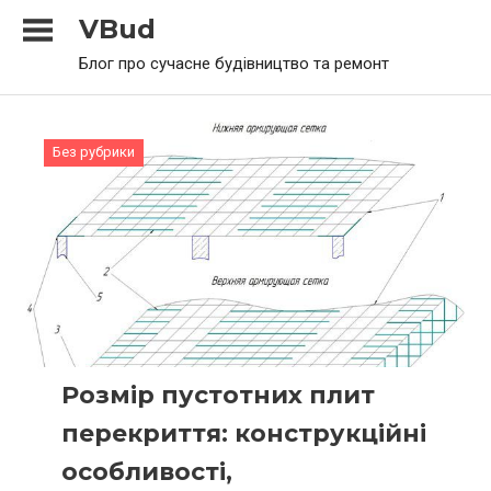
Skip
VBud
to
Блог про сучасне будівництво та ремонт
content
Без рубрики
Розмір пустотних плит
перекриття: конструкційні
особливості,