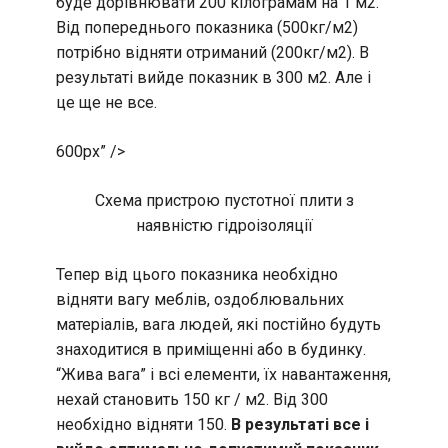
буде дорівнювати 200 кілограмам на 1 м2.
Від попереднього показника (500кг/м2)
потрібно відняти отриманий (200кг/м2). В
результаті вийде показник в 300 м2. Але і
це ще не все.
600px” />
Схема пристрою пустотної плити з
наявністю гідроізоляції
Тепер від цього показника необхідно
відняти вагу меблів, оздоблювальних
матеріалів, вага людей, які постійно будуть
знаходитися в приміщенні або в будинку.
“Жива вага” і всі елементи, їх навантаження,
нехай становить 150 кг / м2. Від 300
необхідно відняти 150.
В результаті все і