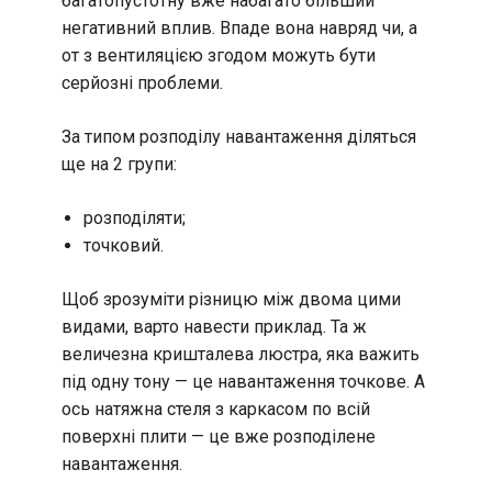
багатопустотну вже набагато більший
негативний вплив. Впаде вона навряд чи, а
от з вентиляцією згодом можуть бути
серйозні проблеми.
За типом розподілу навантаження діляться
ще на 2 групи:
розподіляти;
точковий.
Щоб зрозуміти різницю між двома цими
видами, варто навести приклад. Та ж
величезна кришталева люстра, яка важить
під одну тону — це навантаження точкове. А
ось натяжна стеля з каркасом по всій
поверхні плити — це вже розподілене
навантаження.