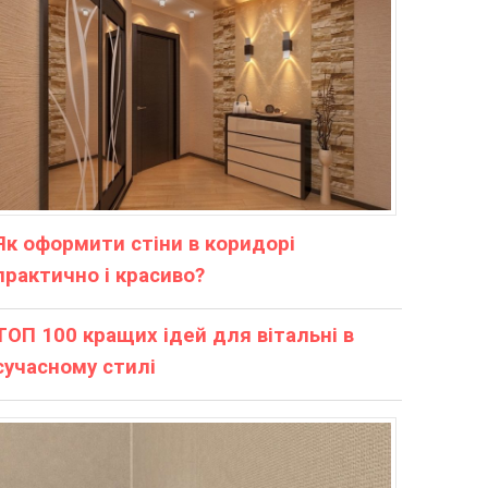
Як оформити стіни в коридорі
практично і красиво?
ТОП 100 кращих ідей для вітальні в
сучасному стилі