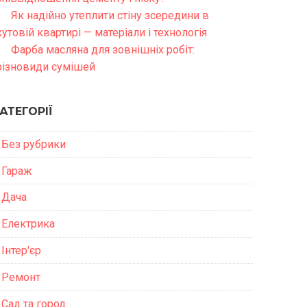
Як надійно утеплити стіну зсередини в
кутовій квартирі — матеріали і технологія
Фарба масляна для зовнішніх робіт:
різновиди сумішей
АТЕГОРІЇ
Без рубрики
Гараж
Дача
Електрика
Інтер'єр
Ремонт
Сад та город