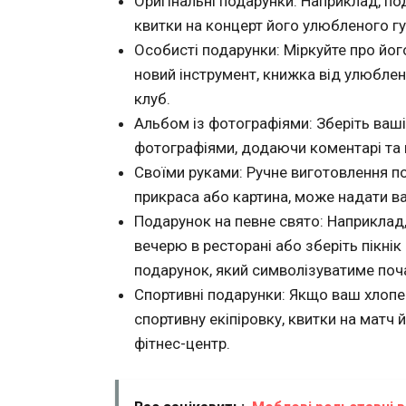
Оригінальні подарунки: Наприклад, по
квитки на концерт його улюбленого гу
Особисті подарунки: Міркуйте про йог
новий інструмент, книжка від улюблен
клуб.
Альбом із фотографіями: Зберіть ваші 
фотографіями, додаючи коментарі та
Своїми руками: Ручне виготовлення по
прикраса або картина, може надати в
Подарунок на певне свято: Наприклад
вечерю в ресторані або зберіть пікнік 
подарунок, який символізуватиме поч
Спортивні подарунки: Якщо ваш хлоп
спортивну екіпіровку, квитки на матч
фітнес-центр.