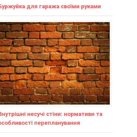
Буржуйка для гаража своїми руками
Внутрішні несучі стіни: нормативи та
особливості перепланування