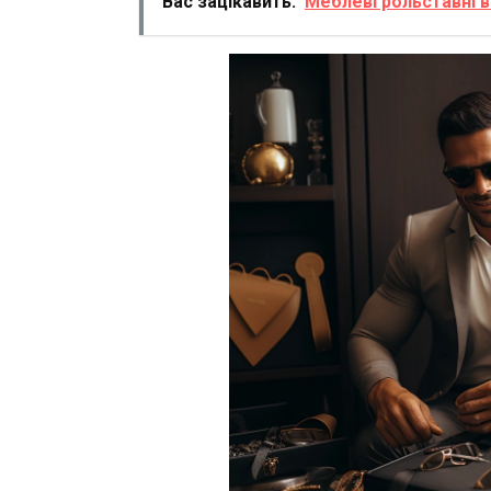
Вас зацікавить:
Меблеві рольставні в