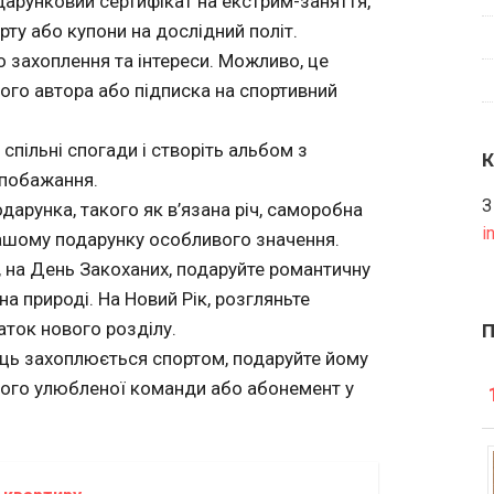
дарунковий сертифікат на екстрим-заняття,
рту або купони на дослідний політ.
о захоплення та інтереси. Можливо, це
ого автора або підписка на спортивний
спільні спогади і створіть альбом з
 побажання.
З
дарунка, такого як в’язана річ, саморобна
i
ашому подарунку особливого значення.
, на День Закоханих, подаруйте романтичну
на природі. На Новий Рік, розгляньте
аток нового розділу.
ець захоплюється спортом, подаруйте йому
 його улюбленої команди або абонемент у