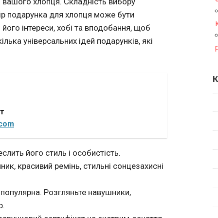
 вашого хлопця. Складність вибору
ір подарунка для хлопця може бути
його інтереси, хобі та вподобання, щоб
ілька універсальних ідей подарунків, які
К
от
.com
слить його стиль і особистість.
ник, красивий ремінь, стильні сонцезахисні
 популярна. Розгляньте навушники,
р.