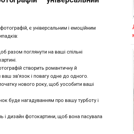
фотографій, є універсальним і емоційним
ипадків:
щоб разом поглянути на ваші спільні
артині.
отографій створить романтичну й
ваш зв’язок і повагу одне до одного.
початку нового року, щоб уособити ваші
ок буде нагадуванням про вашу турботу і
иль і дизайн фотокартини, щоб вона пасувала