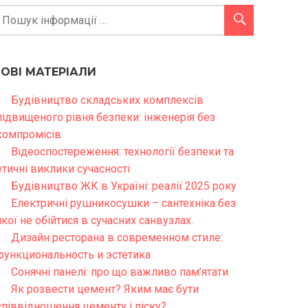
НОВІ МАТЕРІАЛИ
Будівництво складських комплексів
підвищеного рівня безпеки: інженерія без
компромісів
Відеоспостереження: технології безпеки та
етичні виклики сучасності
Будівництво ЖК в Україні: реалії 2025 року
Електричні рушникосушки – сантехніка без
якої не обійтися в сучасних санвузлах.
Дизайн ресторана в современном стиле:
функциональность и эстетика
Сонячні панелі: про що важливо пам’ятати
Як розвести цемент? Яким має бути
співвідношення цементу і піску?