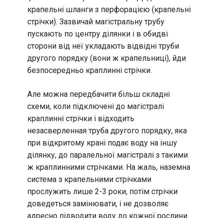
крапельні шланги з перфорацією (крапельні
стрічки). Зазвичай магістральну трубу
пускають по центру ділянки і в обидві
сторони від неї укладають відвідні труби
другого порядку (вони ж крапельниці), йди
безпосередньо краплинні стрічки.
Але можна передбачити більш складні
схеми, коли підключені до магістралі
краплинні стрічки і відходить
незасверленная труба другого порядку, яка
при відкритому крані подає воду на іншу
ділянку, до паралельної магістралі з такими
ж краплинними стрічками. На жаль, наземна
система з крапельними стрічками
прослужить лише 2-3 роки, потім стрічки
доведеться замінювати, і не дозволяє
адресно підводити воду до кожної рослини.