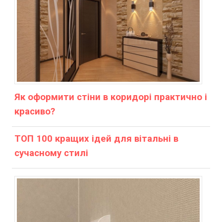
Як оформити стіни в коридорі практично і
красиво?
ТОП 100 кращих ідей для вітальні в
сучасному стилі