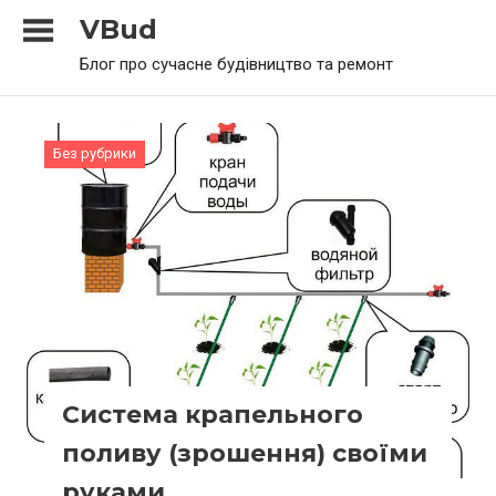
Skip
VBud
to
Блог про сучасне будівництво та ремонт
content
Без рубрики
Система крапельного
поливу (зрошення) своїми
руками