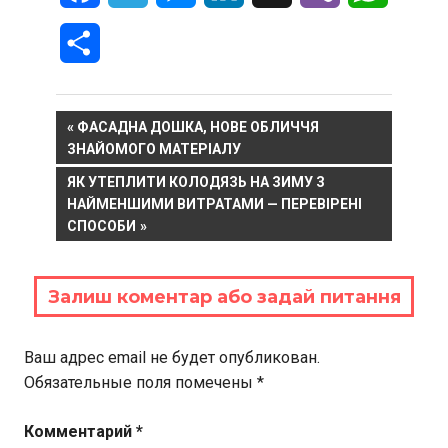
Отправить
Навигация
PREVIOUS
ФАСАДНА ДОШКА, НОВЕ ОБЛИЧЧЯ
POST:
ЗНАЙОМОГО МАТЕРІАЛУ
по
NEXT
ЯК УТЕПЛИТИ КОЛОДЯЗЬ НА ЗИМУ З
записям
POST:
НАЙМЕНШИМИ ВИТРАТАМИ — ПЕРЕВІРЕНІ
СПОСОБИ
Залиш коментар або задай питання
Ваш адрес email не будет опубликован.
Обязательные поля помечены
*
Комментарий
*