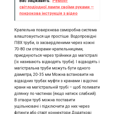
Вас зацікавить:
Ремонт
світлодіодної лампи своїми руками —
покрокова інструкція з відео
Крапельна поверхнева саморобна система
влаштовується ще простіше. Водопровідні
ПВХ труби, із засвердленими через кожні
70-80 см отворами-крапельницями,
приєднуються через трійники до магістралі
(їх називають відводять труби). І відводять і
магістральна труби можуть бути одного
діаметра, 20-35 мм Можна встановити на
відвідних трубах муфти з кранами і відсічні
крани на магістральній трубі – щоб поливати
ділянку по частинах (якщо натиск слабкий).
В отвори труб можна поставити
ущільнювачі і підключити до них через
фітинги або старт коннектори Додаткові