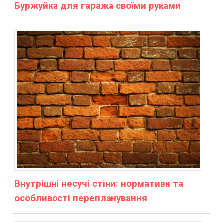
Буржуйка для гаража своїми руками
Внутрішні несучі стіни: нормативи та
особливості перепланування