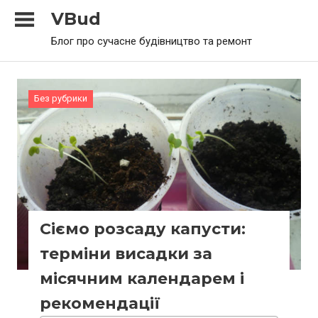
Skip
VBud
to
Блог про сучасне будівництво та ремонт
content
Без рубрики
Сіємо розсаду капусти:
терміни висадки за
місячним календарем і
рекомендації