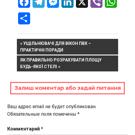
Facebook
Telegram
Messenger
LinkedIn
X
Viber
WhatsA
Отправить
Навигация
PREVIOUS
УЩІЛЬНЮВАЧІ ДЛЯ ВІКОН ПВХ –
POST:
ПРАКТИЧНІ ПОРАДИ
по
NEXT
ЯК ПРАВИЛЬНО РОЗРАХУВАТИ ПЛОЩУ
записям
POST:
БУДЬ-ЯКОЇ СТЕЛІ
Залиш коментар або задай питання
Ваш адрес email не будет опубликован.
Обязательные поля помечены
*
Комментарий
*