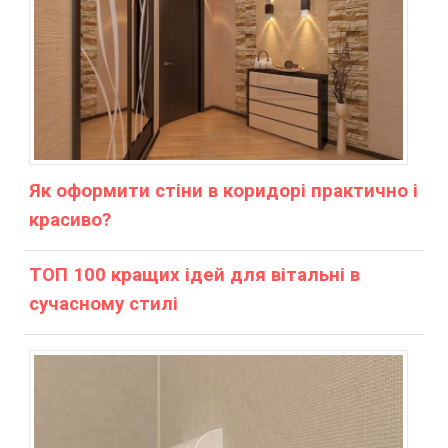
Як оформити стіни в коридорі практично і
красиво?
ТОП 100 кращих ідей для вітальні в
сучасному стилі