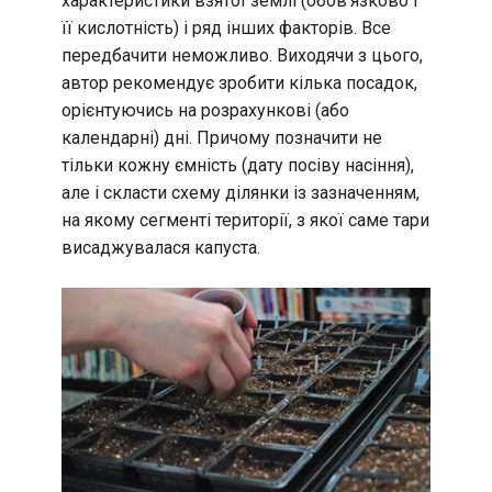
характеристики взятої землі (обов’язково і
її кислотність) і ряд інших факторів. Все
передбачити неможливо. Виходячи з цього,
автор рекомендує зробити кілька посадок,
орієнтуючись на розрахункові (або
календарні) дні. Причому позначити не
тільки кожну ємність (дату посіву насіння),
але і скласти схему ділянки із зазначенням,
на якому сегменті території, з якої саме тари
висаджувалася капуста.