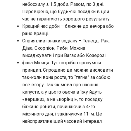
небосхилу ± 1,5 доби. Разом, по 3 дні.
Перевірено, що будь-які посадки в цей
час не гарантують хорошого результату.
Кращий час доби – ближче до вечора або
рано вранці.
Сприятливі знаки зодіаку – Телець, Рак,
Діва, Скорпіон, Риби. Можна
висаджувати і при Вагах або Козерозі.
фаза Місяця. Тут потрібно зрозуміти
принцип. Спрощено це можна висловити
так-коли вона росте, то “тягне” за собою
все вгору. Так як мова про насіння
капусти, а у цього овоча в їжу йдуть
«вершки», а не «корінці», то посадку
бажано робити, починаючи з 4-го
місячного дня, і закінчуючи 11-м. Це
найсприятливіший часовий інтервал.