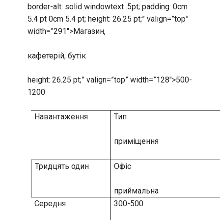
border-alt: solid windowtext .5pt; padding: 0cm
5.4 pt 0cm 5.4 pt; height: 26.25 pt;” valign=”top”
width=”291″>Магазин,
кафетерій, бутік
height: 26.25 pt;” valign=”top” width=”128″>500-
1200
Навантаження
Тип
приміщення
Тридцять один
Офіс
приймальна
Середня
300-500