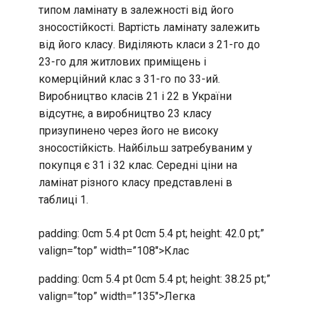
типом ламінату в залежності від його
зносостійкості. Вартість ламінату залежить
від його класу. Виділяють класи з 21-го до
23-го для житлових приміщень і
комерційний клас з 31-го по 33-ий.
Виробництво класів 21 і 22 в України
відсутнє, а виробництво 23 класу
призупинено через його не високу
зносостійкість. Найбільш затребуваним у
покупця є 31 і 32 клас. Середні ціни на
ламінат різного класу представлені в
таблиці 1.
padding: 0cm 5.4 pt 0cm 5.4 pt; height: 42.0 pt;”
valign=”top” width=”108″>Клас
padding: 0cm 5.4 pt 0cm 5.4 pt; height: 38.25 pt;”
valign=”top” width=”135″>Легка