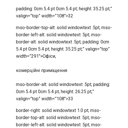
padding: 0cm 5.4 pt 0cm 5.4 pt; height: 35.25 pt;”
valign=”top” width=”108″>32
mso-border-top-alt: solid windowtext .5pt; mso-
border-left-alt: solid windowtext .5pt; mso-
border-alt: solid windowtext .5pt; padding: 0cm
5.4 pt 0cm 5.4 pt; height: 35.25 pt;” valign=”top”
width=”291″>Офіси,
комерційні приміщення
mso-border-alt: solid windowtext .5pt; padding:
0cm 5.4 pt 0cm 5.4 pt; height: 26.25 pt;”
valign=”top” width=”108″>33
border-right: solid windowtext 1.0 pt; mso-
border-top-alt: solid windowtext .5pt; mso-
border-left-alt: solid windowtext .5pt; mso-