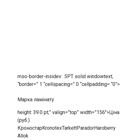
mso-border-insidev: .5PT solid windowtext;
“border=” 1 “cellspacing=” 0 “cellpadding= “0”>
Марка ламінату
height: 39.0 pt;” valign=”top” width=”156″>Ціна
(руб.)
КроностарKronotexTarkettParadorHaroberry
Allok