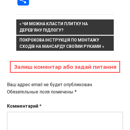
Навигация
PREVIOUS
ЧИ МОЖНА КЛАСТИ ПЛИТКУ НА
POST:
ДЕРЕВ’ЯНУ ПІДЛОГУ?
по
NEXT
ПОКРОКОВА ІНСТРУКЦІЯ ПО МОНТАЖУ
записям
POST:
СХОДІВ НА МАНСАРДУ СВОЇМИ РУКАМИ
Залиш коментар або задай питання
Ваш адрес email не будет опубликован.
Обязательные поля помечены
*
Комментарий
*