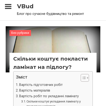
Skip
VBud
to
Блог про сучасне будівництво та ремонт
content
Без рубрики
Скільки коштує покласти
ламінат на підлогу?
Зміст
Вартість підготовчих робіт
Вартість матеріалів
Вартість робіт по укладанні ламінату
Скільки коштує укладання ламінату у