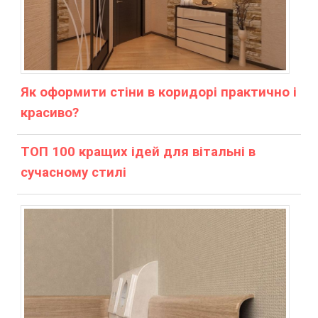
Як оформити стіни в коридорі практично і
красиво?
ТОП 100 кращих ідей для вітальні в
сучасному стилі