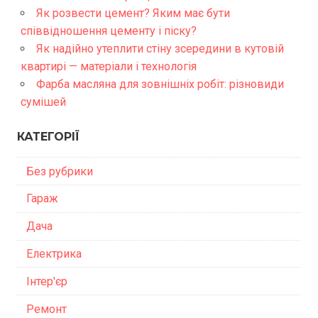
Як розвести цемент? Яким має бути
співвідношення цементу і піску?
Як надійно утеплити стіну зсередини в кутовій
квартирі — матеріали і технологія
Фарба масляна для зовнішніх робіт: різновиди
сумішей
КАТЕГОРІЇ
Без рубрики
Гараж
Дача
Електрика
Інтер'єр
Ремонт