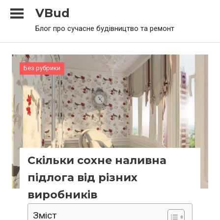
Skip
VBud
to
Блог про сучасне будівництво та ремонт
content
Без рубрики
Скільки сохне наливна
підлога від різних
виробників
Зміст