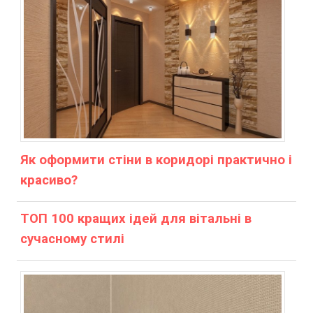
Як оформити стіни в коридорі практично і
красиво?
ТОП 100 кращих ідей для вітальні в
сучасному стилі