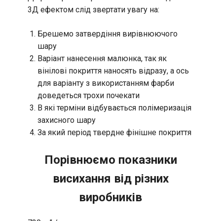
3Д ефектом слід звертати увагу на:
Брешемо затвердіння вирівнюючого
шару
Варіант нанесення малюнка, так як
вінілові покриття наносять відразу, а ось
для варіанту з використанням фарби
доведеться трохи почекати
В які терміни відбувається полімеризація
захисного шару
За який період твердне фінішне покриття
Порівнюємо показники
висихання від різних
виробників