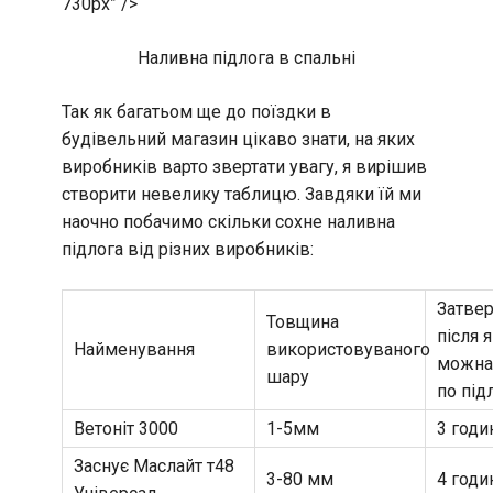
730px” />
Наливна підлога в спальні
Так як багатьом ще до поїздки в
будівельний магазин цікаво знати, на яких
виробників варто звертати увагу, я вирішив
створити невелику таблицю. Завдяки їй ми
наочно побачимо скільки сохне наливна
підлога від різних виробників:
Затвер
Товщина
після 
Найменування
використовуваного
можна
шару
по під
Ветоніт 3000
1-5мм
3 годи
Заснує Маслайт т48
3-80 мм
4 годи