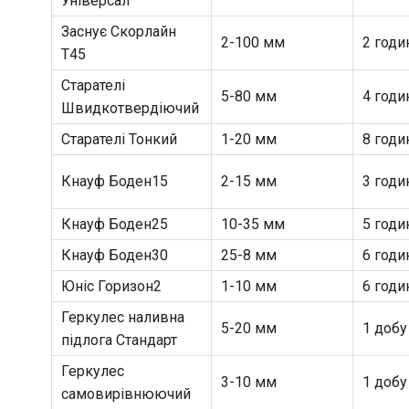
Універсал
Заснує Скорлайн
2-100 мм
2 годи
Т45
Старателі
5-80 мм
4 годи
Швидкотвердіючий
Старателі Тонкий
1-20 мм
8 годи
Кнауф Боден15
2-15 мм
3 годи
Кнауф Боден25
10-35 мм
5 годи
Кнауф Боден30
25-8 мм
6 годи
Юніс Горизон2
1-10 мм
6 годи
Геркулес наливна
5-20 мм
1 добу
підлога Стандарт
Геркулес
3-10 мм
1 добу
самовирівнюючий