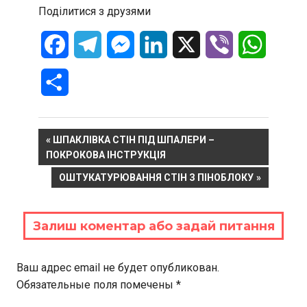
Поділитися з друзями
Facebook
Telegram
Messenger
LinkedIn
X
Viber
WhatsA
Отправить
Навигация
PREVIOUS
ШПАКЛІВКА СТІН ПІД ШПАЛЕРИ –
POST:
ПОКРОКОВА ІНСТРУКЦІЯ
по
NEXT
ОШТУКАТУРЮВАННЯ СТІН З ПІНОБЛОКУ
записям
POST:
Залиш коментар або задай питання
Ваш адрес email не будет опубликован.
Обязательные поля помечены
*